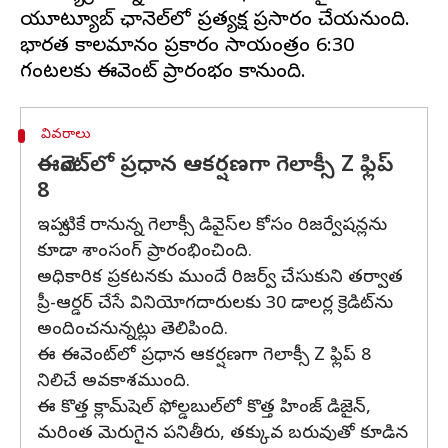
యూట్యూబ్ ఛానెల్‌లో ప్రత్యక్ష ప్రసారం చేయనుంది.
భారత కాలమానం ప్రకారం సాయంత్రం 6:30
వివరాలు
ఈవెంట్‌లో ప్రధాన ఆకర్షణగా గెలాక్సీ Z ఫ్లిప్
8
ఇప్పటికే రానున్న గెలాక్సీ డివైస్‌ల కోసం రిజర్వేషన్లను
కూడా శాంసంగ్ ప్రారంభించింది.
అధికారిక ప్రకటనకు ముందే రిజర్వ్ చేసుకుని తర్వాత
ప్రీ-ఆర్డర్ చేసే వినియోగదారులకు 30 డాలర్ల క్రెడిట్‌ను
అందించనున్నట్లు తెలిపింది.
ఈ ఈవెంట్‌లో ప్రధాన ఆకర్షణగా గెలాక్సీ Z ఫ్లిప్ 8
నిలిచే అవకాశముంది.
ఈ కొత్త క్లామ్‌షెల్ ఫోల్డబుల్‌లో కొత్త హింజ్ డిజైన్,
మరింత మెరుగైన పనితీరు, తక్కువ బరువుతో కూడిన