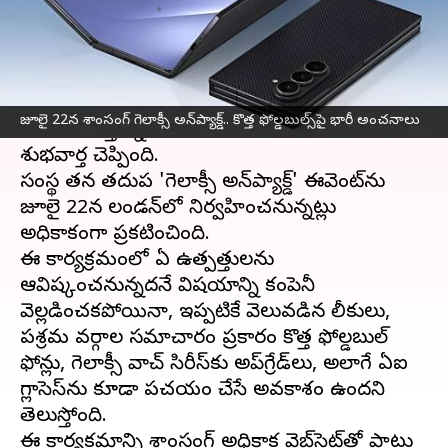
వ్రాసిన వారు
Jul 08, 2026
10:06 am
Sirish Praharaju
ఈ వార్తాకథనం ఏంటి
తదుపరి తరం గెలాక్సీ ఫోల్డబుల్ స్మార్ట్‌ఫోన్ల కోసం
జూలై 22న శాంసంగ్ గెలాక్సీ అన్‌ప్యాక్డ్.. కొత్త ఫోల్డబుల్స్‌పై భారీ అంచనాలు
ఎదురుచూస్తున్న వినియోగదారులకు
శాంసంగ్
శుభవార్త చెప్పింది.
సంస్థ తన తదుపరి 'గెలాక్సీ అన్‌ప్యాక్డ్' ఈవెంట్‌ను
జూలై 22న లండన్‌లో నిర్వహించనున్నట్లు
అధికారికంగా ప్రకటించింది.
ఈ కార్యక్రమంలో ఏ ఉత్పత్తులను
ఆవిష్కరించనున్నదనే విషయాన్ని కంపెనీ
వెల్లడించకపోయినా, ఇప్పటికే వెలువడిన లీకులు,
పరిశ్రమ వర్గాల సమాచారం ప్రకారం కొత్త ఫోల్డబుల్
ఫోన్లు, గెలాక్సీ వాచ్ సిరీస్‌కు అప్‌గ్రేడ్‌లు, అలాగే ఏఐ
గ్లాసెస్‌ను కూడా పరిచయం చేసే అవకాశం ఉందని
తెలుస్తోంది.
ఈ కార్యక్రమాన్ని శాంసంగ్ అధికారిక వెబ్‌సైట్‌తో పాటు