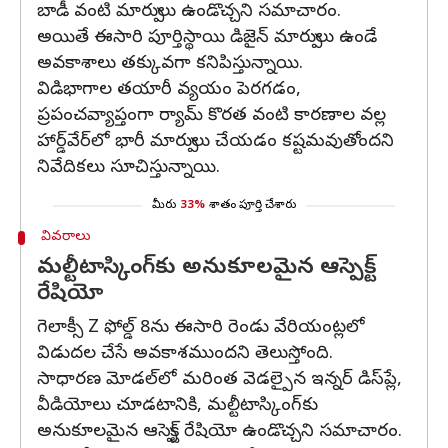
బాడీ వంటి మార్పులు ఉండొచ్చని సమాచారం.
అయితే ఈసారి పూర్తిస్థాయి డిజైన్ మార్పులు ఉండే
అవకాశాలు తక్కువగా కనిపిస్తున్నాయి.
విడిభాగాల తయారీ వ్యయం పెరగడం,
ప్రపంచవ్యాప్తంగా ర్యామ్ కొరత వంటి కారణాల వల్ల
హార్డ్‌వేర్‌లో భారీ మార్పులు చేయడం కష్టమవుతోందని
నివేదికలు సూచిస్తున్నాయి.
మీరు
33%
శాతం పూర్తి చేశారు
వివరాలు
మల్టీటాస్కింగ్‌కు అనుకూలమైన ఆస్పెక్ట్
రేషియో
గెలాక్సీ Z ఫోల్డ్ 8ను ఈసారి రెండు వేరియంట్లలో
విడుదల చేసే అవకాశముందని తెలుస్తోంది.
సాధారణ మోడల్‌లో మరింత వెడల్పైన ఇన్నర్ డిస్‌ప్లే,
వీడియోలు చూడటానికి, మల్టీటాస్కింగ్‌కు
అనుకూలమైన ఆస్పెక్ట్ రేషియో ఉండొచ్చని సమాచారం.