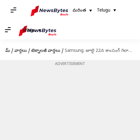
మరింత
Telugu
Telugu
హోమ్
/
వార్తలు
/
టెక్నాలజీ వార్తలు
/
Samsung: జూలై 22న శాంసంగ్ గెలాక్సీ అన్‌ప్యాక్డ్.. కొత్త ఫోల్డబుల్స్‌పై భారీ అంచనాలు
ADVERTISEMENT