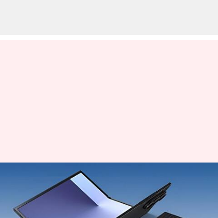
Samsung: జూలై 22న శాంసంగ్
గెలాక్సీ అన్‌ప్యాక్డ్.. కొత్త ఫోల్డబుల్స్‌పై
భారీ అంచనాలు