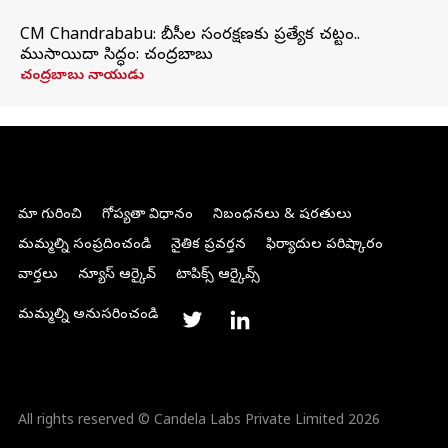
CM Chandrababu: బీసీల సంరక్షణకు ప్రత్యేక చట్టం..
ముసాయిదా సిద్ధం: చంద్రబాబు
చంద్రబాబు నాయుడు
మా గురించి
గోప్యతా విధానం
నిబంధనలు & షరతులు
మమ్మల్ని సంప్రదించండి
నైతిక ప్రవర్తన
ఫిర్యాదుల పరిష్కారం
వార్తలు
న్యూస్ ఆర్కైవ్
టాపిక్స్ ఆర్కైవ్స్
మమ్మల్ని అనుసరించండి
All rights reserved © Candela Labs Private Limited 2026