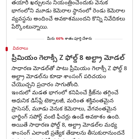
తయారీ ఖర్చులను నియంత్రించేందుకు వెనుక
భాగంలోని మూడు కెమెరాల స్థానంలో రెండు కెమెరాల
వ్యవస్థను అందించే అవకాశముందని కొన్ని నివేదికలు
పేర్కొంటున్నాయి.
మీరు
66%
శాతం పూర్తి చేశారు
వివరాలు
ప్రీమియం గెలాక్సీ Z ఫోల్డ్ 8 అల్ట్రా మోడల్
సాధారణ మోడల్‌తో పాటు ప్రీమియం గెలాక్సీ Z ఫోల్డ్ 8
అల్ట్రా మోడల్‌ను కూడా శాంసంగ్ పరిచయం
చేయొచ్చని ప్రచారం సాగుతోంది.
ఇందులో మడత భాగంలో కనిపించే క్రీజ్‌ను తగ్గించే
ఆధునిక డిస్‌ప్లే టెక్నాలజీ, మరింత శక్తివంతమైన
ప్రాసెసర్, మూడు వెనుక కెమెరాలు, వేగవంతమైన
ఛార్జింగ్ సపోర్ట్ వంటి ఫీచర్లు ఉండే అవకాశం ఉంది.
అయితే సాధారణ ఫోల్డ్ 8, అల్ట్రా మోడల్‌ల మధ్య
శాంసంగ్ ఎలాంటి ప్రత్యేక తేడాలను తీసుకురానుందనే