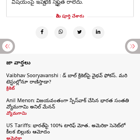
విషయంపై ఇప్పటికీ స్పష్టత రాలేదు.
మీరు పూర్తి చేశారు
తాజా వార్తలు
Vaibhav Sooryavanshi : రెడ్ బాల్ క్రికెట్‌పై వైభవ్ ఫోకస్.. మరి
టెస్టుల్లోనూ రాణిస్తాడా?
క్రికెట్
Anil Menon: విజయవంతంగా స్పేస్‌వాక్‌ చేసిన భారత సంతతి
వ్యోమగామి అనిల్‌ మేనన్
వ్యోమగామి
US Tariffs: భారత్‌పై 100% టారిఫ్‌ మోత.. అమెరికా సెనెట్‌లో
కీలక బిల్లుకు ఆమోదం
అమెరికా