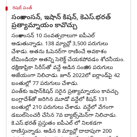
రిషబ్ పంత్
సంజుశాంసన్, ఇషాన్ కిషన్, కెఎస్.భరత్
ప్రత్యామ్నాయం కావొచ్చు
సంజుశాంసన్ 10 సంవత్సరాలుగా ఐపీఎల్
ఆడుతున్నాడు. 138 మ్యాచ్లో 3,500 పరుగులు
చేశాడు. అతను ఓపెనర్‌గా రాణించే అవకాశం
టీమిండియా అతన్ని సెలెక్ట్ చేయకపోవడం శోచనీయం.
ధక్షిణాఫ్రికా సిరీస్‌తో వన్డే ఆడిన సంజు 86 పరుగులు
అజేయంగా నిలిచాడు. జూన్ 2022లో ఐర్లాండ్‌పై 42
బంతుల్లో 77 పరుగులు చేశాడు.
పంత్‌కు ఇషాన్‌కిషన్ సరైన ప్రత్యామ్నాయం కావచ్చు.
బంగ్లాదేశ్‌తో జరిగిన మూడో వన్డేలో కిషన్ 131
బంతుల్లో 210 పరుగులు చేశాడు. వన్డేలో వేగంగా
డబుల్‌సెంచరీ చేసిన 7వ బ్యాట్స్‌మెన్‌గా నిలిచాడు.
కె.ఎస్.భరత్ ప్రస్తుతం ఐపీఎల్ లో నిలకడగా
రాణిస్తున్నాడు. ఆడిన 8 మ్యాచ్లో దాదాపుగా 200