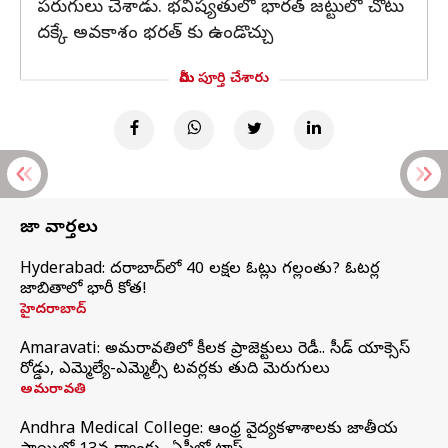
పరుగులు చేశాడు. భవిష్యతులో భారత్ జట్టులో చోటు
దక్కే అవకాశం భరత్ కు ఉండొచ్చు
మీరు పూర్తి చేశారు
తాజా వార్తలు
Hyderabad: హైదరాబాద్‌లో 40 లక్షల ఓట్లు గల్లంతు? ఓటర్ల
జాబితాలో భారీ కోత!
హైదరాబాద్
Amaravati: అమరావతిలో కీలక ప్రాజెక్టులు రెడీ.. సీడ్‌ యాక్సెస్‌
రోడ్డు, ఎమ్మెల్యే-ఎమ్మెల్సీ టవర్లకు తుది మెరుగులు
అమరావతి
Andhra Medical College: ఆంధ్ర వైద్యకళాశాలకు జాతీయ