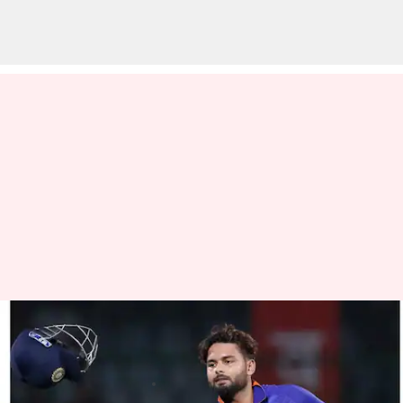
రిషబ్ స్థానంలో ముగ్గురు వికెట్
కీపర్లు..!
వ్రాసిన వారు
Dec 30, 2022
05:53 pm
Jayachandra Akuri