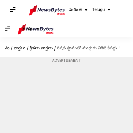
మరింత
Telugu
Telugu
హోమ్
/
వార్తలు
/
క్రీడలు వార్తలు
/
రిషబ్ స్థానంలో ముగ్గురు వికెట్ కీపర్లు..!
ADVERTISEMENT