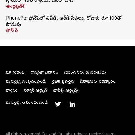
స్థాయిలో 13వ ర్యాంకు.. ఏపీలో టాప్
ఆంధ్రప్రదేశ్
PhonePe: ఫోన్‌పేలో ఎఫ్‌డీ, ఆర్‌డీ సేవలు.. రోజుకు రూ.100తో
పొదుపు
ఫోన్‌ పే
మా గురించి
గోప్యతా విధానం
నిబంధనలు & షరతులు
మమ్మల్ని సంప్రదించండి
నైతిక ప్రవర్తన
ఫిర్యాదుల పరిష్కారం
వార్తలు
న్యూస్ ఆర్కైవ్
టాపిక్స్ ఆర్కైవ్స్
మమ్మల్ని అనుసరించండి
All rights reserved © Candela Labs Private Limited 2026