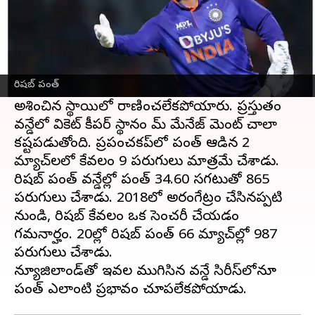
ఈ వార్తాకథనం ఏంటి
ఇటీవల ఇండియా బంగ్లాదేశ్ తో వన్డే సిరీస్ ను
ఓడిపోయింది. ఈ సిరీస్ లో ఇద్దరు వికెట్ కీపర్లను
రిషబ్ పంత్
రంగంలోకి టీమిండియా దింపింది. కేఎల్ రాహుల్
అశించిన స్థాయిలో రాణించలేకపోయారు. ప్రస్తుతం
వన్డేలో వికెట్ కీపర్ స్థానం టీమ్ మేనేజ్ మెంట్ చాలా
కష్టపడుతోంది. ప్రపంచకప్‌లో పంత్ ఆడిన 2
మ్యాచ్‌లలో కేవలం 9 పరుగులు మాత్రమే చేశాడు.
రిషబ్ పంత్ వన్డేల్లో పంత్ 34.60 సగటుతో 865
పరుగులు చేశాడు. 2018లో అరంగేట్రం చేసినప్పటి
నుండి, రిషబ్ కేవలం ఒక సెంచరీ చేయడం
గమనార్హం. టీ20ల్లో రిషబ్ పంత్ 66 మ్యాచ్‌ల్లో 987
పరుగులు చేశాడు.
న్యూజిలాండ్‌తో ఇటీవల ముగిసిన వన్డే సిరీస్‌లోనూ