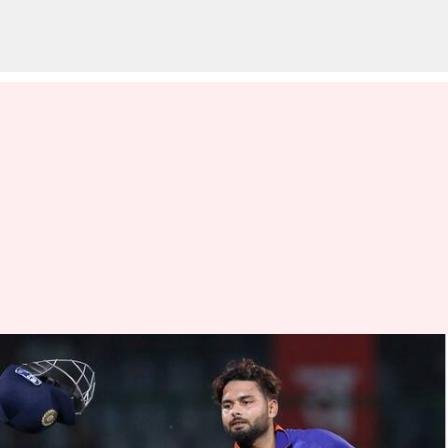
రిషబ్ పంత్ కి ఫుల్ సాలరీ ఇస్తూ
ప్రకటన
వ్రాసిన వారు
Jan 09, 2023
05:09 pm
Jayachandra Akuri