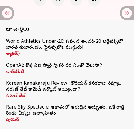
తాజా వార్తలు
World Athletics Under-20: ప్రపంచ అండర్-20 అథ్లెటిక్స్‌లో
భారత్‌ శుభారంభం.. ఫైనల్స్‌లోకి ముగ్గురు!
అథ్లెటిక్స్
OpenAI: కొత్త ఏఐ స్మార్ట్ స్పీకర్ ధర ఎంతో తెలుసా?
చాట్‌జీపీటీ
Korean Kanakaraju Review : కొరియన్ కనకరాజు రివ్యూ..
వరుణ్ తేజ్ కామెడీ వర్కౌట్ అయ్యిందా?
వరుణ్ తేజ్
Rare Sky Spectacle: ఆకాశంలో అరుదైన అద్భుతం.. ఒకే రాత్రి
రెండు చీకట్లు, ఉల్కాపాతం
స్పెయిన్