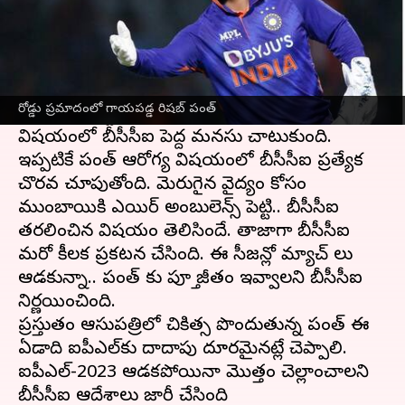
ఈ వార్తాకథనం ఏంటి
రిషబ్ పంత్ కొద్ది రోజుల క్రితం రోడ్డు ప్రమాదంలో
తీవ్రంగా గాయపడ్డాడు. పంత్ కోలుకోవడానికి ఏడాది
రోడ్డు ప్రమాదంలో గాయపడ్డ రిషబ్ పంత్
సమయం పట్టే అవకాశం ఉంది. తాజాగా పంత్
విషయంలో బీసీసీఐ పెద్ద మనసు చాటుకుంది.
ఇప్పటికే పంత్ ఆరోగ్య విషయంలో బీసీసీఐ ప్రత్యేక
చొరవ చూపుతోంది. మెరుగైన వైద్యం కోసం
ముంబాయికి ఎయిర్ అంబులెన్స్ పెట్టి.. బీసీసీఐ
తరలించిన విషయం తెలిసిందే. తాజాగా బీసీసీఐ
మరో కీలక ప్రకటన చేసింది. ఈ సీజన్లో మ్యాచ్ లు
ఆడకున్నా.. పంత్ కు పూర్తి జీతం ఇవ్వాలని బీసీసీఐ
నిర్ణయించింది.
ప్రస్తుతం ఆసుపత్రిలో చికిత్స పొందుతున్న పంత్‌ ఈ
ఏడాది ఐపీఎల్‌కు దాదాపు దూరమైనట్లే చెప్పాలి.
ఐపీఎల్‌-2023 ఆడక​పోయినా మొత్తం చెల్లాంచాలని