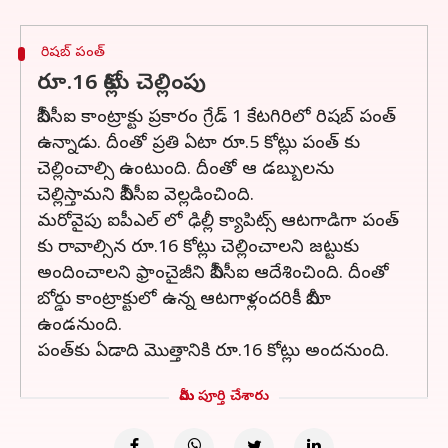
రిషబ్ పంత్
రూ.16 కోట్లు చెల్లింపు
బీసీసీఐ కాంట్రాక్టు ప్రకారం గ్రేడ్ 1 కేటగిరిలో రిషబ్ పంత్
ఉన్నాడు. దీంతో ప్రతి ఏటా రూ.5 కోట్లు పంత్ కు
చెల్లించాల్సి ఉంటుంది. దీంతో ఆ డబ్బులను
చెల్లిస్తామని బీసీసీఐ వెల్లడించింది.
మరోవైపు ఐపీఎల్ లో ఢిల్లీ క్యాపిట్స్ ఆటగాడిగా పంత్
కు రావాల్సిన రూ.16 కోట్లు చెల్లించాలని జట్టుకు
అందించాలని ఫ్రాంచైజీని బీసీసీఐ ఆదేశించింది. దీంతో
బోర్డు కాంట్రాక్టులో ఉన్న ఆటగాళ్లందరికీ బీమా
ఉండనుంది.
పంత్‌కు ఏడాది మొత్తానికి రూ.16 కోట్లు అందనుంది.
మీరు పూర్తి చేశారు