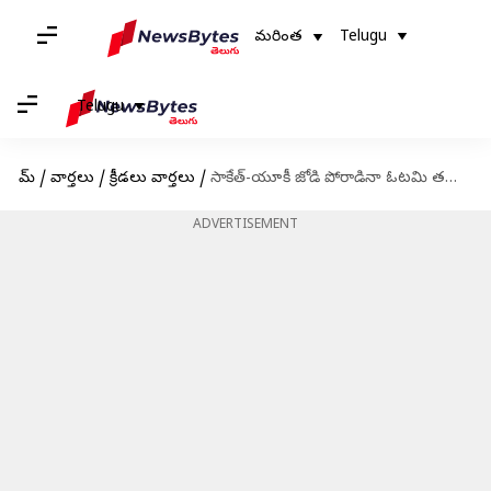
మరింత
Telugu
Telugu
హోమ్
/
వార్తలు
/
క్రీడలు వార్తలు
/
సాకేత్-యూకీ జోడి పోరాడినా ఓటమి తప్పలేదు
ADVERTISEMENT