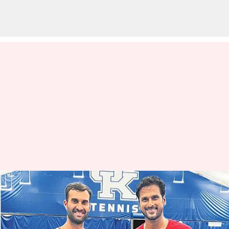
సాకేత్-యూకీ జోడి పోరాడినా ఓటమి
తప్పలేదు
వ్రాసిన వారు
Apr 07, 2023
10:58 am
Jayachandra Akuri