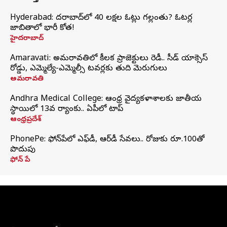
Hyderabad: హైదరాబాద్‌లో 40 లక్షల ఓట్లు గల్లంతు? ఓటర్ల
జాబితాలో భారీ కోత!
హైదరాబాద్
Amaravati: అమరావతిలో కీలక ప్రాజెక్టులు రెడీ.. సీడ్‌ యాక్సెస్‌
రోడ్డు, ఎమ్మెల్యే-ఎమ్మెల్సీ టవర్లకు తుది మెరుగులు
అమరావతి
Andhra Medical College: ఆంధ్ర వైద్యకళాశాలకు జాతీయ
స్థాయిలో 13వ ర్యాంకు.. ఏపీలో టాప్
ఆంధ్రప్రదేశ్
PhonePe: ఫోన్‌పేలో ఎఫ్‌డీ, ఆర్‌డీ సేవలు.. రోజుకు రూ.100తో
పొదుపు
ఫోన్‌ పే