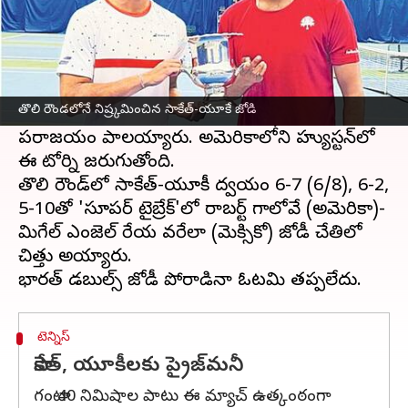
ఈ వార్తాకథనం ఏంటి
యూఎస్ పురుషుల క్లే కోర్టు
టెన్నిస్ ఛాంపియన్ షిప్‌
లో
భారత డబుల్స్ జోడి సాకేత్ మైనేని, యూకీ బంబ్రీ
తొలి రౌండలోనే నిష్ర్కమించిన సాకేత్-యూకే జోడి
నిరాశపరిచారు. తొలి రౌండ్‌లోనే నిష్క్రమించి,
పరాజయం పాలయ్యారు. అమెరికాలోని హ్యుస్టన్‌లో
ఈ టోర్ని జరుగుతోంది.
తొలి రౌండ్‌లో సాకేత్‌-యూకీ ద్వయం 6-7 (6/8), 6-2,
5-10తో 'సూపర్‌ టైబ్రేక్‌'లో రాబర్ట్‌ గాలోవే (అమెరికా)-
మిగేల్‌ ఎంజెల్‌ రేయస్‌ వరేలా (మెక్సికో) జోడీ చేతిలో
చిత్తు అయ్యారు.
టెన్నిస్
సాకేత్, యూకీలకు ప్రైజ్‌మనీ
గంటా 40 నిమిషాల పాటు ఈ మ్యాచ్ ఉత్కంఠంగా