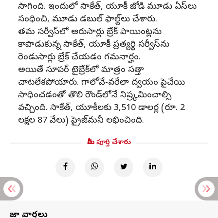
సాగింది. ఇందులో సాకేత్, యూకీ జోడి మూడు ఏస్‌లు
సంధించి, మూడు డబుల్ ఫాల్ట్‌లు చేశారు.
తమ సర్వీస్‌లో ఆరుసార్లు బ్రేక్ పాయింట్లను
కాపాడుకున్న సాకేత్, యూకీ ప్రత్యర్థి సర్వీస్‌ను
రెండుసార్లు బ్రేక్ చేయడం గమనార్హం.
అయితే సూపర్ టైబ్రేక్‌లో మాత్రం సత్తా
చాటలేకపోయారు. గాలోవే-వరేలా ద్వయం పైచేయి
సాధించడంతో తొలి రౌండ్‌లోనే నిష్ర్కమించాల్సి
వచ్చింది. సాకేత్, యూకీలకు 3,510 డాలర్ల (రూ. 2
లక్షల 87 వేలు) ప్రైజ్‌మనీ లభించింది.
మీరు పూర్తి చేశారు
తాజా వార్తలు