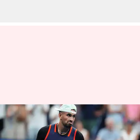
ఆస్ట్రేలియన్ ఓపెన్ నుంచి తప్పుకున్న
కిర్గియోస్
వ్రాసిన వారు
Jan 16, 2023
01:08 pm
Jayachandra Akuri