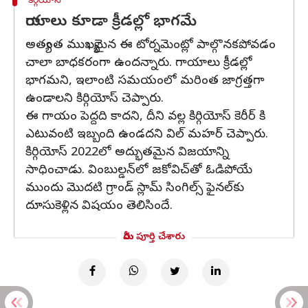
కిర్గియోస్
గాయాలు కూడా క్రీడల్లో భాగమే
అత్యంత ముఖ్యమైన ఈ టోర్నమెంట్లో పాల్గొనకపోవడం
చాలా బాధకరంగా ఉందన్నారు. గాయాలు క్రీడల్లో
భాగమని, ఇలాంటి సమయంలో మరింత జాగ్రత్తగా
ఉండాలని కిర్గియోస్ చెప్పారు.
ఈ గాయం పెద్దది కాదని, దీని వల్ల కిర్గియోస్ కెరీర్ కి
ఎటువంటి ఇబ్బంది ఉండదని విల్ మహర్ చెప్పారు.
కిర్గియోస్ 2022లో అద్భుతమైన విజయాన్ని
సాధించాడు. వింబుల్డన్‌లో జకోవిచ్‌తో ఓడిపోయే
ముందు మొదటి గ్రాండ్ స్లామ్ సింగిల్స్ ఫైనల్‌కు
దూసుకెళ్లిన విషయం తెలిసిందే.
మీరు పూర్తి చేశారు