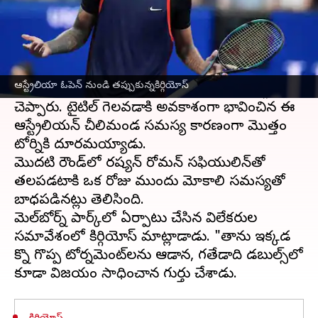
ఈ వార్తాకథనం ఏంటి
నిక్ కిర్గయోస్ ఆస్రేలియా ఓపెన్ నుండి తప్పుకున్నాడు.
గాయం కారణంగా తన సొంత గ్రౌండ్ లో స్లామ్‌
ఆస్ట్రేలియా ఓపెన్ నుండి తప్పుకున్నకిర్గియోస్
ఆడకపోవడం చాలా దారుణమైన విషయమని కిర్గియోస్
చెప్పారు. టైటిల్ గెలవడానికి అవకాశంగా భావించిన ఈ
ఆస్ట్రేలియన్ చీలిమండ సమస్య కారణంగా మొత్తం
టోర్నికి దూరమయ్యాడు.
మొదటి రౌండ్‌లో రష్యన్ రోమన్ సఫియులిన్‌తో
తలపడటానికి ఒక రోజు ముందు మోకాలి సమస్యతో
బాధపడినట్లు తెలిసింది.
మెల్‌బోర్న్ పార్క్‌లో ఏర్పాటు చేసిన విలేకరుల
సమావేశంలో కిర్గియోస్ మాట్లాడాడు. "తాను ఇక్కడ
కొన్ని గొప్ప టోర్నమెంట్‌లను ఆడానని, గతేడాది డబుల్స్‌లో