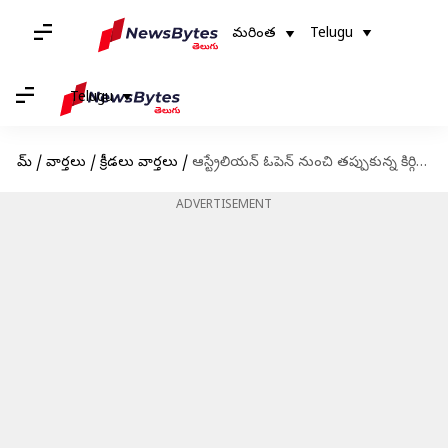
మరింత
Telugu
Telugu
హోమ్
/
వార్తలు
/
క్రీడలు వార్తలు
/
ఆస్ట్రేలియన్ ఓపెన్ నుంచి తప్పుకున్న కిర్గియోస్
ADVERTISEMENT