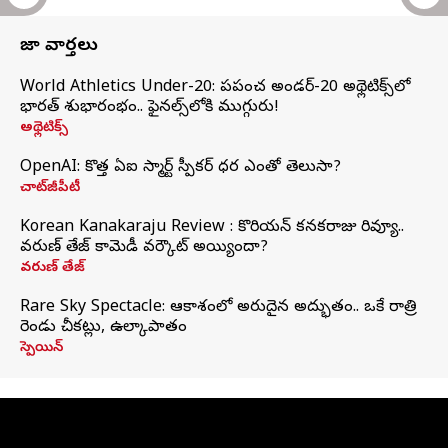
తాజా వార్తలు
World Athletics Under-20: ప్రపంచ అండర్-20 అథ్లెటిక్స్‌లో
భారత్‌ శుభారంభం.. ఫైనల్స్‌లోకి ముగ్గురు!
అథ్లెటిక్స్
OpenAI: కొత్త ఏఐ స్మార్ట్ స్పీకర్ ధర ఎంతో తెలుసా?
చాట్‌జీపీటీ
Korean Kanakaraju Review : కొరియన్ కనకరాజు రివ్యూ..
వరుణ్ తేజ్ కామెడీ వర్కౌట్ అయ్యిందా?
వరుణ్ తేజ్
Rare Sky Spectacle: ఆకాశంలో అరుదైన అద్భుతం.. ఒకే రాత్రి
రెండు చీకట్లు, ఉల్కాపాతం
స్పెయిన్