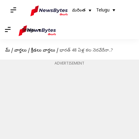
మరింత
Telugu
Telugu
హోమ్
/
వార్తలు
/
క్రీడలు వార్తలు
/
భారత్ 48 ఏళ్ల కల నెరవేరేనా..?
ADVERTISEMENT