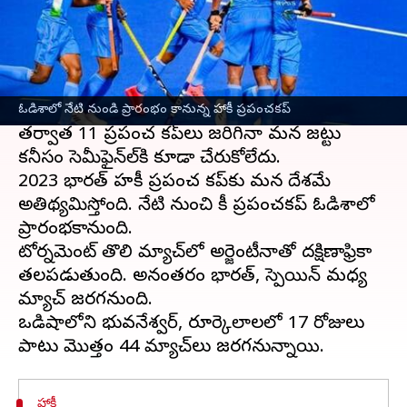
ఈ వార్తాకథనం ఏంటి
హాకీ జట్టు అజిత్ పాల్ సింగ్ నాయకత్వంలో పైనల్లో
పాకిస్తాన్ ను ఓడించి 1975లో విజేతగా నిలిచింది.
అప్పటి నుంచి ఎన్ని ప్రయత్నాలు చేసినా గెలుపు
సాధ్యం కాలేదు. ట్రోఫీ గెలవడం సంగతేమో గానీ ఆ
ఓడిశాలో నేటి నుండి ప్రారంభం కానున్న హాకీ ప్రపంచకప్
తర్వాత 11 ప్రపంచ కప్‌లు జరిగినా మన జట్టు
కనీసం సెమీఫైన్‌ల్‌కి కూడా చేరుకోలేదు.
2023 భారత్ హకీ ప్రపంచ కప్‌కు మన దేశమే
అతిథ్యమిస్తోంది. నేటి నుంచి హాకీ ప్రపంచ‌కప్ ఓడిశాలో
ప్రారంభకానుంది.
టోర్నమెంట్ తొలి మ్యాచ్‌లో అర్జెంటీనాతో దక్షిణాఫ్రికా
తలపడుతుంది. అనంతరం భారత్, స్పెయిన్ మధ్య
మ్యాచ్ జరగనుంది.
ఒడిషాలోని భువనేశ్వర్, రూర్కెలాలలో 17 రోజులు
హాకీ