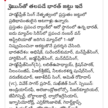
స్పెయిన్‌తో తలపడే భారత్ జట్టు ఇదే
హర్మన్‌ప్రీత్ సింగ్ నేతృత్వంలో ప్రస్తుతం జట్టులో
ప్రతిభావంతులైన ఆటగాళ్లు ఉన్నారు.
ప్రస్తుతం ప్రపంచ ర్యాంక్‌లో ఆరో స్థానంలో ఉన్న భారత్,
ఐదు మ్యాచ్‌ల సిరీస్‌లో ప్రపంచ నంబర్ వన్
ఆస్ట్రేలియాతో జరిగిన మ్యాచ్‌లో 1-4తో
నిష్క్రమించినా ఆకట్టుకొనే ప్రదర్శన చేసింది.
భారతదేశం: అభిషేక్, సురేందర్‌కుమార్, మన్‌ప్రీత్‌సింగ్,
హార్దిక్‌సింగ్, జర్మన్‌ప్రీత్‌సింగ్, మన్‌దీప్‌సింగ్,
హర్మన్‌ప్రీత్‌సింగ్(సి), లలిత్‌ఉపాధ్యాయ్, క్రిషన్‌పాఠక్,
నీలంసంజీప్, పిఆర్‌శ్రీజేష్, నీలకంఠశర్మ, షంషేర్‌సింగ్,
వరుణ్‌కుమార్, ఆకాశ్‌దీప్ సింగ్, అమిత్ రోహిదాస్
(vc), వివేక్ సాగర్ ప్రసాద్, సుఖ్‌జీత్ సింగ్. స్పెయిన్:
ఆండ్రియాస్‌రఫీ, అలెజాండ్రో‌అలోన్సో, సీజర్‌క్యూరియల్,
జేవీ‌గిస్పెర్ట్, బోర్జాలకాల్లే, ల్వారోఇగ్లేసియాస్,
ఇగ్నాసియోరోడ్ర్, ఎన్రిక్‌గొంజాలెజ్, గెరార్డ్‌క్లాప్స్,