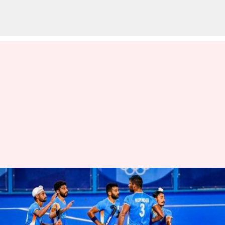
భారత్ 48 ఏళ్ల కల నెరవేరేనా..?
వ్రాసిన వారు
Jan 13, 2023
11:51 am
Jayachandra Akuri