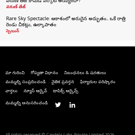
వరుణ్ తేజ్ కామెడీ వర్కౌట్ అయ్యిందా?
వరుణ్ తేజ్
Rare Sky Spectacle: ఆకాశంలో అరుదైన అద్భుతం.. ఒకే రాత్రి
రెండు చీకట్లు, ఉల్కాపాతం
స్పెయిన్
మా గురించి
గోప్యతా విధానం
నిబంధనలు & షరతులు
మమ్మల్ని సంప్రదించండి
నైతిక ప్రవర్తన
ఫిర్యాదుల పరిష్కారం
వార్తలు
న్యూస్ ఆర్కైవ్
టాపిక్స్ ఆర్కైవ్స్
మమ్మల్ని అనుసరించండి