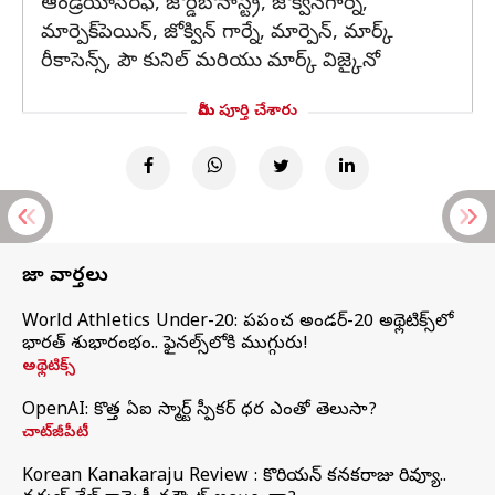
ఆండ్రియాస్‌రఫీ, జోర్డి‌బొనాస్ట్రే, జోక్విన్‌గార్నే,
మార్పెక్‌పెయిన్, జోక్విన్ గార్నే, మార్పెన్, మార్క్
రీకాసెన్స్, పౌ కునిల్ మరియు మార్క్ విజ్కైనో
మీరు పూర్తి చేశారు
తాజా వార్తలు
World Athletics Under-20: ప్రపంచ అండర్-20 అథ్లెటిక్స్‌లో
భారత్‌ శుభారంభం.. ఫైనల్స్‌లోకి ముగ్గురు!
అథ్లెటిక్స్
OpenAI: కొత్త ఏఐ స్మార్ట్ స్పీకర్ ధర ఎంతో తెలుసా?
చాట్‌జీపీటీ
Korean Kanakaraju Review : కొరియన్ కనకరాజు రివ్యూ..