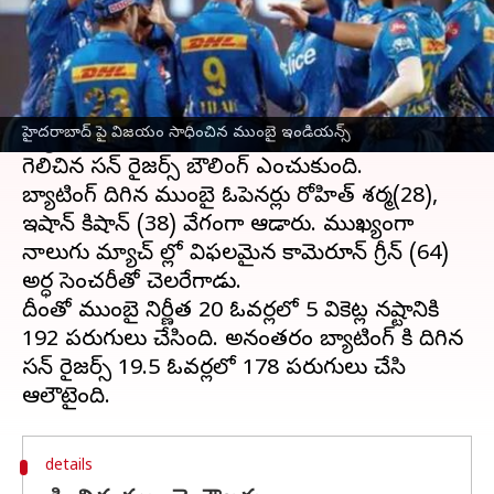
ఈ వార్తాకథనం ఏంటి
ఉప్పల్ స్టేడియంలో ముంబై ఇండియన్స్ సన్ రైజర్స్
హైదరాబాద్ పై 14 పరుగుల తేడాతో గెలుపొంది
హైదరాబాద్ పై విజయం సాధించిన ముంబై ఇండియన్స్
హ్యాట్రిక్‌ విజయాన్ని నమోదు చేసింది. తొలుత టాస్
గెలిచిన సన్ రైజర్స్ బౌలింగ్ ఎంచుకుంది.
బ్యాటింగ్ దిగిన ముంబై ఓపెనర్లు రోహిత్ శర్మ(28),
ఇషాన్ కిషాన్ (38) వేగంగా ఆడారు. ముఖ్యంగా
నాలుగు మ్యాచ్ ల్లో విఫలమైన కామెరూన్ గ్రీన్ (64)
అర్ధ సెంచరీతో చెలరేగాడు.
దీంతో ముంబై నిర్ణీత 20 ఓవర్లలో 5 వికెట్ల నష్టానికి
192 పరుగులు చేసింది. అనంతరం బ్యాటింగ్ కి దిగిన
సన్ రైజర్స్ 19.5 ఓవర్లలో 178 పరుగులు చేసి
details