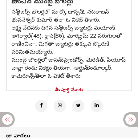
రాణించిన ముంబై బౌలర్లు
సన్ రైజర్స్ బౌలర్లలో మార్కో జాన్సన్ 2, నటరాజన్,
భువనేశ్వర్ కుమార్ తలా ఓ వికెట్ తీశారు.
లక్ష్య చేధనకు దిగిన సన్ రైజర్స్ బ్యాటర్లు మయాంక్
అగర్వాల్(48), క్లాసెన్(36), మార్క్రమ్ 22 పరుగులతో
రాణించినా.. మిగతా బ్యాటర్లు తక్కువ స్కోరుకే
పరిమితమయ్యారు.
ముంబై బౌలర్లలో జాసన్ బెహ్రెండోర్ఫ్, మెరిడిత్, పీయూష్
చావ్లా రెండు వికెట్లు తీయగా.. అర్జున్ టెండూల్కర్,
కామెరూన్ గ్రీన్ తలా ఓ వికెట్ తీశారు.
మీరు పూర్తి చేశారు
తాజా వార్తలు