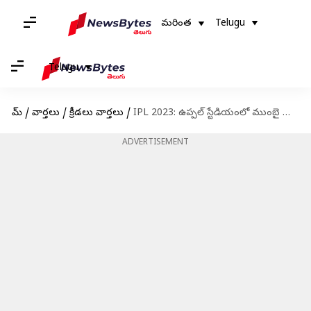
మరింత
Telugu
Telugu
హోమ్
/
వార్తలు
/
క్రీడలు వార్తలు
/
IPL 2023: ఉప్పల్ స్టేడియంలో ముంబై ఇండియన్స్ సూపర్ విక్టరీ
ADVERTISEMENT