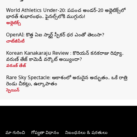
World Athletics Under-20: ప్రపంచ అండర్-20 అథ్లెటిక్స్‌లో
భారత్‌ శుభారంభం.. ఫైనల్స్‌లోకి ముగ్గురు!
అథ్లెటిక్స్
OpenAI: కొత్త ఏఐ స్మార్ట్ స్పీకర్ ధర ఎంతో తెలుసా?
చాట్‌జీపీటీ
Korean Kanakaraju Review : కొరియన్ కనకరాజు రివ్యూ..
వరుణ్ తేజ్ కామెడీ వర్కౌట్ అయ్యిందా?
వరుణ్ తేజ్
Rare Sky Spectacle: ఆకాశంలో అరుదైన అద్భుతం.. ఒకే రాత్రి
రెండు చీకట్లు, ఉల్కాపాతం
స్పెయిన్
మా గురించి
గోప్యతా విధానం
నిబంధనలు & షరతులు