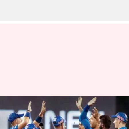
IPL 2023: ఉప్పల్ స్టేడియంలో
ముంబై ఇండియన్స్ సూపర్ విక్టరీ
వ్రాసిన వారు
Apr 18, 2023
11:36 pm
Jayachandra Akuri