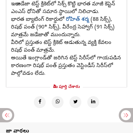
ఇలా జడేజా టెస్ట్‌ క్రికెట్‌లో సిక్స్‌ కొట్టి భారత మాజీ కెప్టెన్‌
ఎంఎస్‌ ధోనితో సమాన స్థాయిలో నిలిచాడు.
భారత బ్యాటింగ్ రికార్డులో
రోహిత్‌ శర్మ
(88 సిక్స్‌),
రిషభ్ పంత్ (90* సిక్స్‌), వీరేంద్ర సెహ్వాగ్ (91 సిక్స్‌)
మాత్రమే జడేజాతో ముందున్నారు.
వీరిలో ప్రస్తుతం టెస్ట్‌ క్రికెట్‌ ఆడుతున్న వ్యక్తి కేవలం
రిషభ్ పంత్ మాత్రమే.
అయితే ఇంగ్లాండ్‌తో జరిగిన టెస్ట్‌ సిరీస్‌లో గాయపడిన
కారణంగా రిషభ్ పంత్ ప్రస్తుతం వెస్టిండీస్‌ సిరీస్‌లో
పాల్గోవడం లేదు.
మీరు పూర్తి చేశారు
తాజా వార్తలు