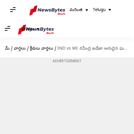
మరింత
Telugu
Telugu
హోమ్
/
వార్తలు
/
క్రీడలు వార్తలు
/
IND vs WI: ర‌వీంద్ర జ‌డేజా అరుదైన ఘ‌న‌త.. ఎంఎస్‌ ధోని రికార్డు బ్రేక్‌..
ADVERTISEMENT