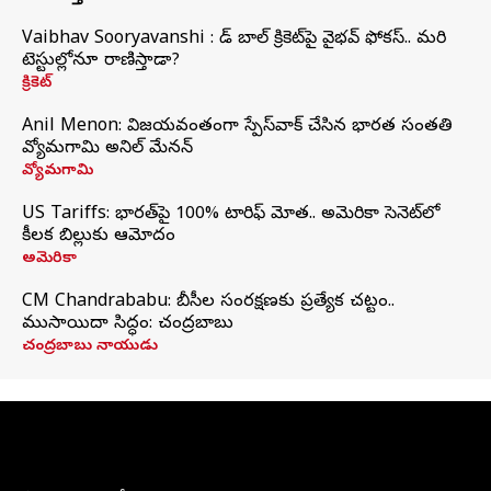
Vaibhav Sooryavanshi : రెడ్ బాల్ క్రికెట్‌పై వైభవ్ ఫోకస్.. మరి
టెస్టుల్లోనూ రాణిస్తాడా?
క్రికెట్
Anil Menon: విజయవంతంగా స్పేస్‌వాక్‌ చేసిన భారత సంతతి
వ్యోమగామి అనిల్‌ మేనన్
వ్యోమగామి
US Tariffs: భారత్‌పై 100% టారిఫ్‌ మోత.. అమెరికా సెనెట్‌లో
కీలక బిల్లుకు ఆమోదం
అమెరికా
CM Chandrababu: బీసీల సంరక్షణకు ప్రత్యేక చట్టం..
ముసాయిదా సిద్ధం: చంద్రబాబు
చంద్రబాబు నాయుడు