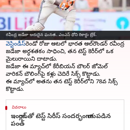
ఈ వార్తాకథనం ఏంటి
అహ్మదాబాద్‌
మైదానంలో జరుగుతున్న తొలి టెస్ట్‌
మ్యాచ్‌లో భారత్‌, వెస్టిండీస్‌ జట్లు మొదటి టెస్ట్‌ మ్యాచ్‌
ర‌వీంద్ర జ‌డేజా అరుదైన ఘ‌న‌త.. ఎంఎస్‌ ధోని రికార్డు బ్రేక్‌..
వెస్టిండీస్‌
రెండో రోజు ఆటలో భారత ఆల్‌రౌండర్‌ రవీంద్ర
జడేజా అర్ధశతకం సాధించి, తన టెస్ట్‌ కెరీర్‌లో ఒక
మైలురాయిని దాటాడు.
జడేజా ఈ మ్యాచ్‌లో కేరీబియన్ బౌలర్‌ జోమెల్‌
వారికన్‌ బౌలింగ్‌పై కళ్లు చెదిరే సిక్స్‌ కొట్టాడు.
ఈ మ్యాచ్‌లో అతను తన టెస్ట్‌ కెరీర్‌లోని 78వ సిక్స్‌
వివరాలు
ఇంగ్లాండ్‌తో టెస్ట్‌ సిరీస్‌ సందర్భంగా గాయపడిన
పంత్