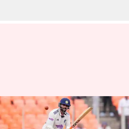
IND vs WI: ర‌వీంద్ర జ‌డేజా అరుదైన
ఘ‌న‌త.. ఎంఎస్‌ ధోని రికార్డు బ్రేక్‌..
వ్రాసిన వారు
Oct 03, 2025
04:37 pm
Sirish Praharaju