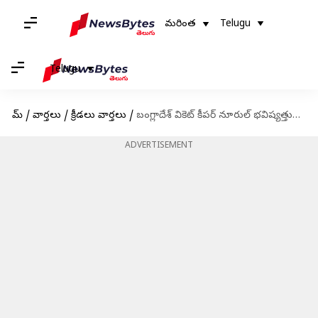
మరింత
Telugu
Telugu
హోమ్
/
వార్తలు
/
క్రీడలు వార్తలు
/
బంగ్లాదేశ్ వికెట్ కీపర్ నూరుల్ భవిష్యత్తుపై ఆందోళన..!
ADVERTISEMENT