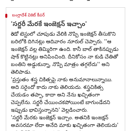
బంగ్లాదేశ్ వికెట్ కీపర్
'సర్జరీ మేరకే ఇంజెక్షన్ ఇచ్చాం'
రెండో టెస్టులో చూపుడు వేలికి నొప్పి ఇంజెక్షన్ తీసుకొని
బరిలోకి దిగినట్లు ఆదివారం నూరుల్ చెప్పారు. ''ఆ
ఇంజెక్షన్ వల్ల తిమ్మిరిగా ఉంది. కానీ బాల్ తాకినప్పుడు
షాక్ కొట్టినట్లు అనిపించింది. దీనికోసం నా కుడి చేతితో
బంతిని అడ్డుకున్నా, నొప్పి మాత్రం తగ్గలేదు'' అని
తెలిపాడు.
'ప్రస్తుతం శస్త్ర చికిత్సపై నాకు అనుమానాలున్నాయి.
అది సరైందో కాదు నాకు తెలియదు. శస్త్రచికిత్స
చేయడం తప్పా, కాదా అని నేను ఖచ్చితంగా
చెప్పలేను. సర్జరీ చేయించకపోయింటే బాగుండేదని
ఇప్పుడు భావిస్తున్నానని' వెల్లడించారు.
'సర్జరీ మేరకు ఇంజెక్షన్ ఇచ్చాం. అతనికి ఇంజక్షన్
అవసరమా లేదా అనేది మాకు ఖచ్చితంగా తెలియదు'