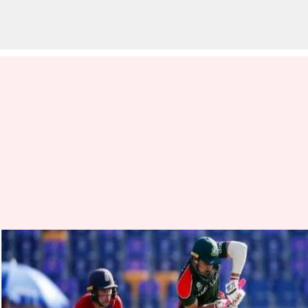
బంగ్లాదేశ్ వికెట్ కీపర్ నూరుల్
భవిష్యత్తుపై ఆందోళన..!
వ్రాసిన వారు
Jan 02, 2023
01:38 pm
Jayachandra Akuri