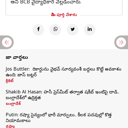
అని BCB వైద్యాధికారి వెల్లడించారు.
మీరు పూర్తి చేశారు
తాజా వార్తలు
Jos Buttler: నా రికార్డును వైభవ్ సూర్యవంశీ బద్దలు కొట్టే అవకాశం
ఉంది: జాస్ బట్లర్
క్రికెట్
Shakib Al Hasan: హసీనా ప్రెస్‌మీట్‌ తర్వాత షకీబ్‌ ఇంటిపై దాడి..
బంగ్లాదేశ్‌లో ఉద్రిక్తత
బంగ్లాదేశ్
Putin: రష్యా సైన్యంలో భారీ మార్పులు.. కీలక పదవుల్లో కొత్త
నియామకాలు
రష్యా