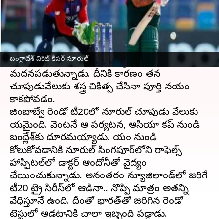
ఈ వార్తాకథనం ఏంటి
బంగ్లాదేశ్ వికెట్ కీపర్ నూరుల్ ఇటీవల జింబాబ్వే
పర్యటనకు టీ20 కెప్టెన్‌గా నియమతులైన విషయం
బంగ్లాదేశ్ వికెట్ కీపర్ నూరుల్
తెలిసిందే. ప్రస్తుతం తన భవిష్యత్తు క్రికెట్‌పై నూరుల్
మదనపడుతున్నాడు. దీనికి కారణం తన
చూపుడువేలుకు శస్త్ర చికిత్స చేసినా పూర్తిగా నయం
కాకపోవడం.
జింబాబ్వే రెండో టీ20లో నూరుల్ చూపుడు వేలుకు
గాయమైంది. వెంటనే ఆ పర్యటన, ఆసియా కప్ నుండి
బంగ్లాదేశ్‌కు దూరమయ్యాడు. గాయం నుండి
కోలుకోవడానికి నూరుల్ సింగపూర్‌లోని రాఫెల్స్
హాస్పిటల్‌లో డాక్టర్ ఆందోనీతో వైద్యం
చేయించుకున్నాడు. అనంతరం న్యూజిలాండ్‌లో జరిగే
టీ20 ట్రై సిరీస్‌లో ఆడినా.. నొప్పి మాత్రం అతన్ని
వేధిస్తూనే ఉంది. దీంతో భారత్‌తో జరిగిన రెండో