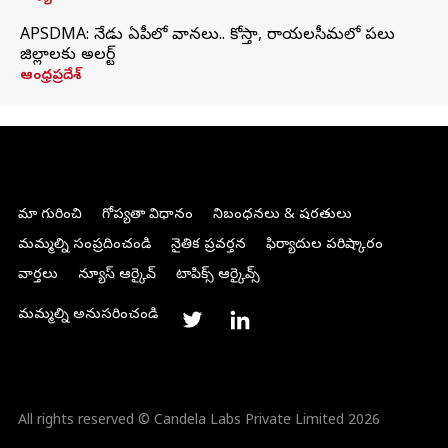
APSDMA: నేడు ఏపీలో వానలు.. కోస్తా, రాయలసీమలో పలు
జిల్లాలకు అలర్ట్
ఆంధ్రప్రదేశ్
మా గురించి
గోప్యతా విధానం
నిబంధనలు & షరతులు
మమ్మల్ని సంప్రదించండి
నైతిక ప్రవర్తన
ఫిర్యాదుల పరిష్కారం
వార్తలు
న్యూస్ ఆర్కైవ్
టాపిక్స్ ఆర్కైవ్స్
మమ్మల్ని అనుసరించండి
All rights reserved © Candela Labs Private Limited 2026