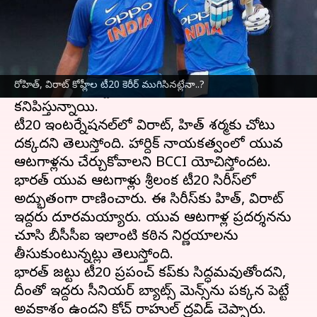
ఈ వార్తాకథనం ఏంటి
రోహిత్ శర్మ, విరాట్ కోహ్లీ టీమిండియా జట్టుకు అద్భుత
విజయాలను అందించారు. ప్రస్తుతం టీ20 ప్రపంచ కప్
రోహిత్, విరాట్ కోహ్లీల టీ20 కెరీర్ ముగిసినట్లేనా..?
నుంచి భారత జట్టులో అనేక ఒడిదుడుకులు
కనిపిస్తున్నాయి.
టీ20 ఇంటర్నేషనల్‌లో విరాట్, రోహిత్ శర్మకు చోటు
దక్కదని తెలుస్తోంది. హార్దిక్ నాయకత్వంలో యువ
ఆటగాళ్లను చేర్చుకోవాలని BCCI యోచిస్తోందట.
భారత్ యువ ఆటగాళ్లు శ్రీలంక టీ20 సిరీస్‌లో
అద్భుతంగా రాణించారు. ఈ సిరీస్‌కు రోహిత్, విరాట్
ఇద్దరు దూరమయ్యారు. యువ ఆటగాళ్ల ప్రదర్శనను
చూసి బీసీసీఐ ఇలాంటి కఠిన నిర్ణయాలను
తీసుకుంటున్నట్లు తెలుస్తోంది.
భారత్ జట్టు టీ20 ప్రపంచ్ కప్‌కు సిద్ధమవుతోందని,
దీంతో ఇద్దరు సీనియర్ బ్యాట్స్ మెన్స్‌ను పక్కన పెట్టే