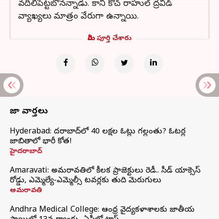
వదిలిపెట్టబోనన్నాడు. కానీ కోచ్ రాహుల్ ద్రవిడ్
వ్యాఖ్యలు మాత్రం వేరుగా ఉన్నాయి.
మీరు పూర్తి చేశారు
తాజా వార్తలు
Hyderabad: హైదరాబాద్‌లో 40 లక్షల ఓట్లు గల్లంతు? ఓటర్ల
జాబితాలో భారీ కోత!
హైదరాబాద్
Amaravati: అమరావతిలో కీలక ప్రాజెక్టులు రెడీ.. సీడ్‌ యాక్సెస్‌
రోడ్డు, ఎమ్మెల్యే-ఎమ్మెల్సీ టవర్లకు తుది మెరుగులు
అమరావతి
Andhra Medical College: ఆంధ్ర వైద్యకళాశాలకు జాతీయ