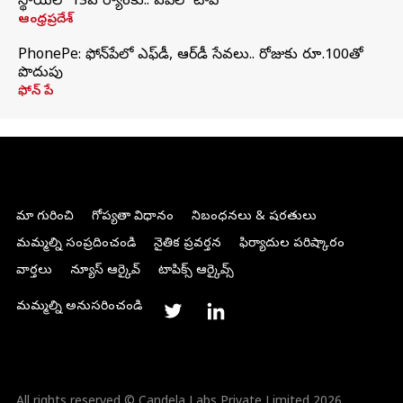
స్థాయిలో 13వ ర్యాంకు.. ఏపీలో టాప్
ఆంధ్రప్రదేశ్
PhonePe: ఫోన్‌పేలో ఎఫ్‌డీ, ఆర్‌డీ సేవలు.. రోజుకు రూ.100తో
పొదుపు
ఫోన్‌ పే
మా గురించి
గోప్యతా విధానం
నిబంధనలు & షరతులు
మమ్మల్ని సంప్రదించండి
నైతిక ప్రవర్తన
ఫిర్యాదుల పరిష్కారం
వార్తలు
న్యూస్ ఆర్కైవ్
టాపిక్స్ ఆర్కైవ్స్
మమ్మల్ని అనుసరించండి
All rights reserved © Candela Labs Private Limited 2026