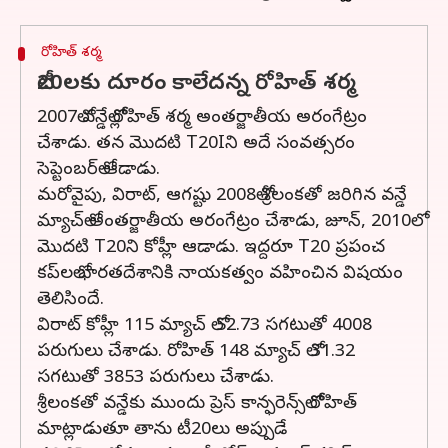
రోహిత్ శర్మ
టీ20లకు దూరం కాలేదన్న రోహిత్ శర్మ
2007లో వన్డేల్లో రోహిత్ శర్మ అంతర్జాతీయ అరంగేట్రం
చేశాడు. తన మొదటి T20Iని అదే సంవత్సరం
సెప్టెంబర్‌లో ఆడాడు.
మరోవైపు, విరాట్, ఆగష్టు 2008లో శ్రీలంకతో జరిగిన వన్డే
మ్యాచ్‌లో అంతర్జాతీయ అరంగేట్రం చేశాడు, జూన్, 2010లో
మొదటి T20ని కోహ్లీ ఆడాడు. ఇద్దరూ T20 ప్రపంచ
కప్‌లలో భారతదేశానికి నాయకత్వం వహించిన విషయం
తెలిసిందే.
విరాట్ కోహ్లీ 115 మ్యాచ్ లో 52.73 సగటుతో 4008
పరుగులు చేశాడు. రోహిత్ 148 మ్యాచ్ లో 31.32
సగటుతో 3853 పరుగులు చేశాడు.
శ్రీలంకతో వన్డేకు ముందు ప్రెస్ కాన్ఫరెన్స్‌లో రోహిత్
మాట్లాడుతూ తాను టీ20లు అప్పుడే