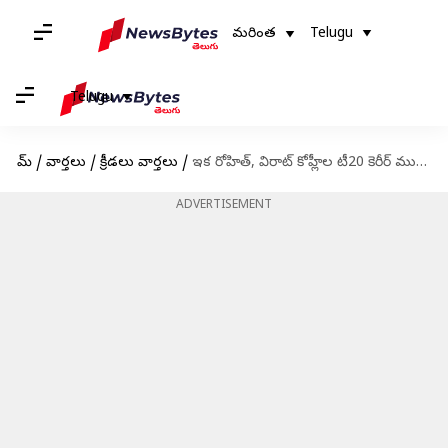
మరింత
Telugu
Telugu
హోమ్
/
వార్తలు
/
క్రీడలు వార్తలు
/
ఇక రోహిత్, విరాట్ కోహ్లీల టీ20 కెరీర్ ముగిసినట్లేనా..?
ADVERTISEMENT