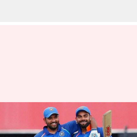
ఇక రోహిత్, విరాట్ కోహ్లీల టీ20 కెరీర్
ముగిసినట్లేనా..?
వ్రాసిన వారు
Jan 10, 2023
10:46 am
Jayachandra Akuri