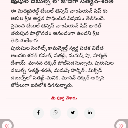
పురుషుల డబుల్స్ లో జోడిగా సత్యన్-శరత్
ఈ మధ్య వరల్డ్ టేబుల్ టెన్నిస్ చాంపియన్ షిప్ కు
ఆకుల శ్రీజ అర్హత సాధించిన విషయం తెలిసిందే.
ప్రపంచ టేబుల్ టెన్నిస్ చాంపియన్ షిప్ భారత్
తరుపున పాల్గొనడం ఆనందంగా ఉందని శ్రీజ
తెలియజేశారు.
పురుషుల సింగిల్స్ కామన్వెల్త్ స్వర్ణ పతక విజేత
ఆంచట శరత్ కమల్, సత్యన్, మనుష్ షా, హర్మీత్
దేశాయ్, మానవ థక్కర్ పోటీపడనున్నారు. పురుషుల
డబుల్స్ సత్యన్‌-శరత్‌, మనుష్‌-హర్మీత్‌.. మిక్స్‌డ్‌
డబుల్స్‌లో సత్యన్‌-మనిక, మానవ్‌ థక్కర్‌-అర్చన
జోడీలుగా బరిలోకి దిగనున్నారు.
మీరు పూర్తి చేశారు