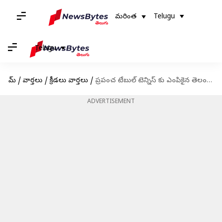
మరింత
Telugu
Telugu
హోమ్
/
వార్తలు
/
క్రీడలు వార్తలు
/
ప్రపంచ టేబుల్ టెన్నిస్ కు ఎంపికైన తెలంగాణ అమ్మాయి
ADVERTISEMENT