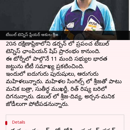
ఈ వార్తాకథనం ఏంటి
తెలంగాణ అమ్మాయి ఆకుల శ్రీజ మరోసారి సత్తా
చాటింది. ప్రపంచ
టేబుల్ టెన్నిస్
ఛాంపియన్ షిప్ లో
టేబుల్ టెన్నిస్ ప్లేయర్ ఆకుల శ్రీజ
పాల్గొనే భారత్ జట్టుకు ఎంపికై రికార్డు సృష్టించింది. మే
20న దక్షిణాఫ్రికాలోని డర్బన్ లో ప్రపంచ టేబుల్
టెన్నిస్ ఛాంపియన్ షిప్ ప్రారంభం కానుంది.
ఈ టోర్నీలో పాల్గొనే 11 మంది సభ్యుల భారత
జట్టును టీటీ సమాఖ్య ప్రకటించింది.
ఇందులో ఐదుగురు పురుషులు, ఆరుగురు
మహిళలున్నారు. మహిళల సింగిల్స్ లో శ్రీజతో పాటు
మనిక బత్రా, సుతీర్థ ముఖర్జీ, రిత్ రిష్య బరిలో
దిగనున్నారు. డబుల్ లో శ్రీజ-దివ్య, అర్చన-మనిక
Details