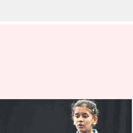
ప్రపంచ టేబుల్ టెన్నిస్ కు ఎంపికైన
తెలంగాణ అమ్మాయి
వ్రాసిన వారు
Apr 26, 2023
04:33 pm
Jayachandra Akuri