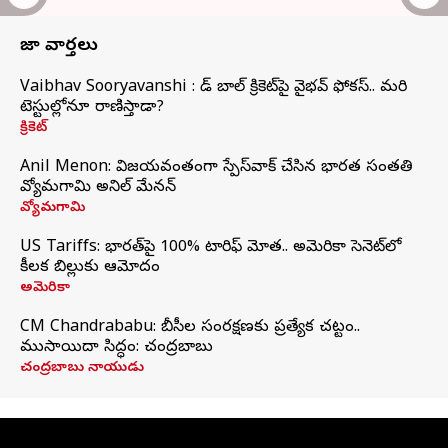
తాజా వార్తలు
Vaibhav Sooryavanshi : రెడ్ బాల్ క్రికెట్‌పై వైభవ్ ఫోకస్.. మరి
టెస్టుల్లోనూ రాణిస్తాడా?
క్రికెట్
Anil Menon: విజయవంతంగా స్పేస్‌వాక్‌ చేసిన భారత సంతతి
వ్యోమగామి అనిల్‌ మేనన్
వ్యోమగామి
US Tariffs: భారత్‌పై 100% టారిఫ్‌ మోత.. అమెరికా సెనెట్‌లో
కీలక బిల్లుకు ఆమోదం
అమెరికా
CM Chandrababu: బీసీల సంరక్షణకు ప్రత్యేక చట్టం..
ముసాయిదా సిద్ధం: చంద్రబాబు
చంద్రబాబు నాయుడు