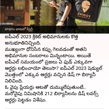
ఈ వార్తాకథనం ఏంటి
సోమవారం జరిగిన ఫైనల్ మ్యాచులో ఐపీఎల్ 2023 కు
తెరపడింది.
గుజరాత్ టైటాన్స్
ను ఓడించి చైన్నై
లాభాల బాటలో స్విగ్గీ
సూపర్ కింగ్స్ ఐదోసారి ట్రోఫీని సొంతం చేసుకుంది.
ఐపీఎల్ 2023 క్రికెట్ అభిమానులకు కొత్త
అనుభూతినిచ్చింది.
ముఖ్యంగా ధోనిసేన కప్పు గెలవడంతో అతని
అభిమానుల సంబరాలు మిన్నంటాయి. అయితే
ఐపీఎల్ సమయంలో ప్రజలు ఏ ఫుడ్ ఎక్కువగా
ఆర్డర్లు లభించాయో తెలుసా? ఐపీఎల్ 2023 షెడ్యుల్
మొత్తంలో ఎక్కువ ఆర్డర్లు వచ్చిన డిష్ గా బిర్యానీ
నిలిచింది.
ఓ వైపు ప్లేయర్లు ఆటతో దుమ్ములేపుతుంటే..
మరోవైపు నిమిషానికి 212 బిర్యానీలను డిష్ లవర్స్