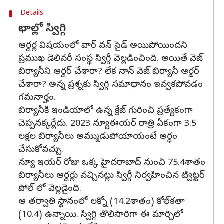
Details
లాభాల్లో స్విగ్గి
ఆర్డర్ల విషయంలో వార్ వన్ సైడ్ అయిపోయిందని
ప్రముఖ డెలివరీ సంస్థ స్విగ్గీ వెల్లడించింది. అయితే వెజ్
బిర్యానీని ఆర్డర్ చేశారా? లేక నాన్ వెజ్ బిర్యానీ ఆర్డర్
చేశారా? అన్న ప్రశ్నకు స్విగ్గి సమాధానం ఇవ్వకపోవడం
గమనార్హం.
బిర్యానీకి ఇండియాలో ఉన్న క్రేజ్ గురించి ప్రత్యేకంగా
చెప్పనక్కర్లేదు. 2023 న్యూఈయర్ రాత్రి ఏకంగా 3.5
లక్షల బిర్యానీలు అమ్ముడుపోయాయంటే అర్ధం
చేసుకోవచ్చు.
న్యూ ఇయర్ రోజు ఒక్క హైదరాబాద్ నుంచి 75.4శాతం
బిర్యానీలు ఆర్డర్లు వచ్చినట్లు స్విగ్గీ నిర్వహించిన ట్విట్టర్
పోల్ లో వెల్లడైంది.
ఆ తర్వాతి స్థానంలో లక్నో (14.2శాతం) కోల్‌కతా
(10.4) ఉన్నాయి. స్విగ్గి తొలిసారిగా ఈ మార్చిలో