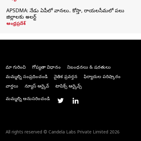
APSDMA: నేడు ఏపీలో వానలు.. కోస్తా, రాయలసీమలో పలు
జిల్లాలకు అలర్ట్
ఆంధ్రప్రదేశ్
మా గురించి
గోప్యతా విధానం
నిబంధనలు & షరతులు
మమ్మల్ని సంప్రదించండి
నైతిక ప్రవర్తన
ఫిర్యాదుల పరిష్కారం
వార్తలు
న్యూస్ ఆర్కైవ్
టాపిక్స్ ఆర్కైవ్స్
మమ్మల్ని అనుసరించండి
All rights reserved © Candela Labs Private Limited 2026