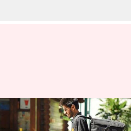
ఐపీఎల్ 2023 సమయంలో ఏ ఫుడ్‌కు
ఎక్కువ ఆర్డర్లు వచ్చాయంటే?
వ్రాసిన వారు
May 30, 2023
03:19 pm
Jayachandra Akuri