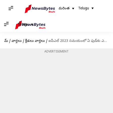
మరింత
Telugu
Telugu
హోమ్
/
వార్తలు
/
క్రీడలు వార్తలు
/
ఐపీఎల్ 2023 సమయంలో ఏ ఫుడ్‌కు ఎక్కువ ఆర్డర్లు వచ్చాయంటే?
ADVERTISEMENT