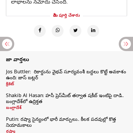
లాభాలను నమోదు చేసింది.
మీరు పూర్తి చేశారు
తాజా వార్తలు
Jos Buttler: నా రికార్డును వైభవ్ సూర్యవంశీ బద్దలు కొట్టే అవకాశం
ఉంది: జాస్ బట్లర్
క్రికెట్
Shakib Al Hasan: హసీనా ప్రెస్‌మీట్‌ తర్వాత షకీబ్‌ ఇంటిపై దాడి..
బంగ్లాదేశ్‌లో ఉద్రిక్తత
బంగ్లాదేశ్
Putin: రష్యా సైన్యంలో భారీ మార్పులు.. కీలక పదవుల్లో కొత్త
నియామకాలు
రష్యా