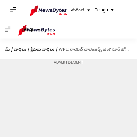
మరింత
Telugu
Telugu
హోమ్
/
వార్తలు
/
క్రీడలు వార్తలు
/
WPL: రాయల్ ఛాలెంజర్స్ బెంగళూర్ బోణి కొట్టేనా..?
ADVERTISEMENT