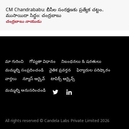
CM Chandrababu: బీసీల సంరక్షణకు ప్రత్యేక చట్టం..
ముసాయిదా సిద్ధం: చంద్రబాబు
చంద్రబాబు నాయుడు
మా గురించి
గోప్యతా విధానం
నిబంధనలు & షరతులు
మమ్మల్ని సంప్రదించండి
నైతిక ప్రవర్తన
ఫిర్యాదుల పరిష్కారం
వార్తలు
న్యూస్ ఆర్కైవ్
టాపిక్స్ ఆర్కైవ్స్
మమ్మల్ని అనుసరించండి
All rights reserved © Candela Labs Private Limited 2026