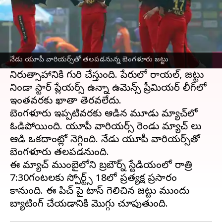
ఈ వార్తాకథనం ఏంటి
ఎన్నో అంచనాలతో బరిలోకి దిగినా
రాయల్ ఛాలెంజర్స్
బెంగళూర్
ఉమెన్స్ ప్రీమియర్ లీగ్‌లో
నేడు యూపీ వారియర్స్‌తో తలపడనున్న బెంగళూరు జట్టు
ఉసూరుమనిపిస్తూ అభిమానులకు తీవ్ర
నిరుత్సాహానికి గురి చేస్తుంది. పేరులో రాయల్, జట్టు
నిండా స్టార్ ప్లేయర్స్ ఉన్నా ఉమెన్స్ ప్రీమియర్ లీగ్‌లో
ఇంతవరకు ఖాతా తెరవలేదు.
బెంగళూరు ఇప్పటివరకు ఆడిన మూడు మ్యాచ్‌లో
ఓడిపోయింది. యూపీ వారియర్స్ రెండు మ్యాచ్ లు
ఆడి ఒకదాంట్లో నెగ్గింది. నేడు యూపీ వారియర్స్‌తో
బెంగళూరు తలపడనుంది.
ఈ మ్యాచ్ ముంబైలోని బ్రబౌర్న్ స్టేడియంలో రాత్రి
7:30గంటలకు స్పోర్ట్స్ 18లో ప్రత్యక్ష ప్రసారం
కానుంది. ఈ పిచ్ పై టాస్ గెలిచిన జట్టు ముందు