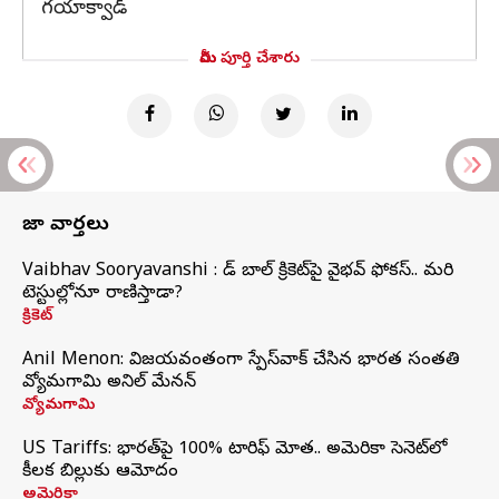
గయాక్వాడ్
మీరు పూర్తి చేశారు
తాజా వార్తలు
Vaibhav Sooryavanshi : రెడ్ బాల్ క్రికెట్‌పై వైభవ్ ఫోకస్.. మరి
టెస్టుల్లోనూ రాణిస్తాడా?
క్రికెట్
Anil Menon: విజయవంతంగా స్పేస్‌వాక్‌ చేసిన భారత సంతతి
వ్యోమగామి అనిల్‌ మేనన్
వ్యోమగామి
US Tariffs: భారత్‌పై 100% టారిఫ్‌ మోత.. అమెరికా సెనెట్‌లో
కీలక బిల్లుకు ఆమోదం
అమెరికా