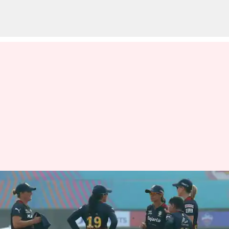
WPL: రాయల్ ఛాలెంజర్స్ బెంగళూర్
బోణి కొట్టేనా..?
వ్రాసిన వారు
Mar 10, 2023
11:13 am
Jayachandra Akuri