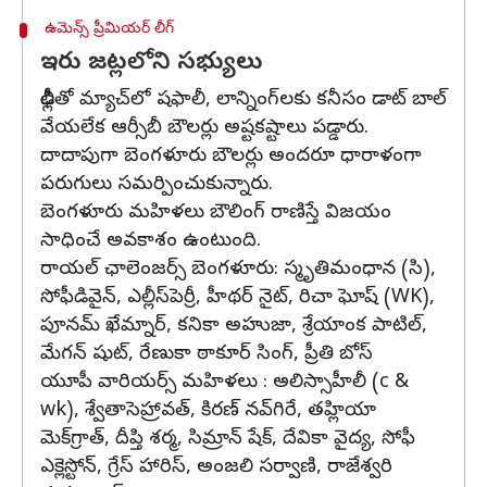
ఉమెన్స్ ప్రీమియర్ లీగ్
ఇరు జట్లలోని సభ్యులు
ఢిల్లీతో మ్యాచ్‌లో షఫాలీ, లాన్నింగ్‌లకు కనీసం డాట్‌ బాల్‌
వేయలేక ఆర్సీబీ బౌలర్లు అష్టకష్టాలు పడ్డారు.
దాదాపుగా బెంగళూరు బౌలర్లు అందరూ ధారాళంగా
పరుగులు సమర్పించుకున్నారు.
బెంగళూరు మహిళలు బౌలింగ్ రాణిస్తే విజయం
సాధించే అవకాశం ఉంటుంది.
రాయల్ ఛాలెంజర్స్ బెంగళూరు: స్మృతిమంధాన (సి),
సోఫీడివైన్, ఎల్లీస్‌పెర్రీ, హీథర్ నైట్, రిచా ఘోష్ (WK),
పూనమ్ ఖేమ్నార్, కనికా అహుజా, శ్రేయాంక పాటిల్,
మేగన్ షుట్, రేణుకా ఠాకూర్ సింగ్, ప్రీతి బోస్
యూపీ వారియర్స్ మహిళలు : అలిస్సాహీలీ (c &
wk), శ్వేతాసెహ్రావత్, కిరణ్ నవ్‌గిరే, తహ్లియా
మెక్‌గ్రాత్, దీప్తి శర్మ, సిమ్రాన్ షేక్, దేవికా వైద్య, సోఫీ
ఎక్లెస్టోన్, గ్రేస్ హారిస్, అంజలి సర్వాణి, రాజేశ్వరి