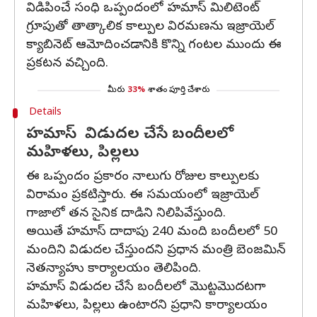
విడిపించే సంధి ఒప్పందంలో హమాస్ మిలిటెంట్
గ్రూపుతో తాత్కాలిక కాల్పుల విరమణను ఇజ్రాయెల్
క్యాబినెట్ ఆమోదించడానికి కొన్ని గంటల ముందు ఈ
ప్రకటన వచ్చింది.
మీరు
33%
శాతం పూర్తి చేశారు
Details
హమాస్ విడుదల చేసే బందీలలో
మహిళలు, పిల్లలు
ఈ ఒప్పందం ప్రకారం నాలుగు రోజుల కాల్పులకు
విరామం ప్రకటిస్తారు. ఈ సమయంలో ఇజ్రాయెల్
గాజాలో తన సైనిక దాడిని నిలిపివేస్తుంది.
అయితే హమాస్ దాదాపు 240 మంది బందీలలో 50
మందిని విడుదల చేస్తుందని ప్రధాన మంత్రి బెంజమిన్
నెతన్యాహు కార్యాలయం తెలిపింది.
హమాస్ విడుదల చేసే బందీలలో మొట్టమొదటగా
మహిళలు, పిల్లలు ఉంటారని ప్రధాని కార్యాలయం