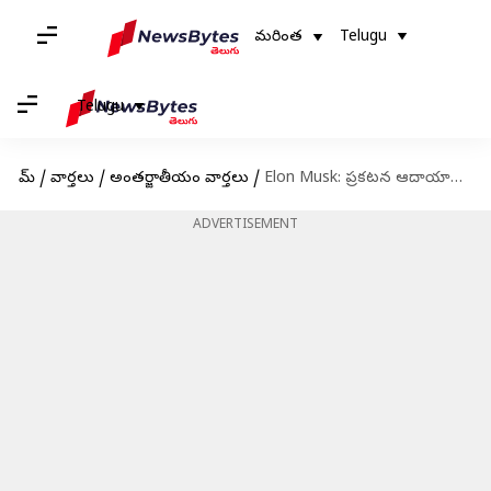
మరింత
Telugu
Telugu
హోమ్
/
వార్తలు
/
అంతర్జాతీయం వార్తలు
/
Elon Musk: ప్రకటన ఆదాయాన్ని విరాళంగా ఇవ్వనున్న ఎలాన్ మస్క్.. ఎవరికంటే?
ADVERTISEMENT