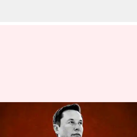
Elon Musk: ప్రకటన ఆదాయాన్ని
విరాళంగా ఇవ్వనున్న ఎలాన్ మస్క్..
ఎవరికంటే?