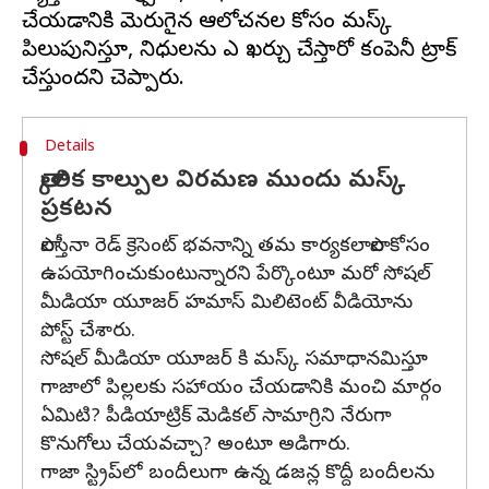
చేయడానికి మెరుగైన ఆలోచనల కోసం మస్క్
పిలుపునిస్తూ, నిధులను ఎలా ఖర్చు చేస్తారో కంపెనీ ట్రాక్
Details
తాత్కాలిక కాల్పుల విరమణ ముందు మస్క్
ప్రకటన
పాలస్తీనా రెడ్ క్రెసెంట్ భవనాన్ని తమ కార్యకలాపాల కోసం
ఉపయోగించుకుంటున్నారని పేర్కొంటూ మరో సోషల్
మీడియా యూజర్ హమాస్ మిలిటెంట్ వీడియోను
పోస్ట్ చేశారు.
సోషల్ మీడియా యూజర్ కి మస్క్ సమాధానమిస్తూ
గాజాలో పిల్లలకు సహాయం చేయడానికి మంచి మార్గం
ఏమిటి? పీడియాట్రిక్ మెడికల్ సామాగ్రిని నేరుగా
కొనుగోలు చేయవచ్చా? అంటూ అడిగారు.
గాజా స్ట్రిప్‌లో బందీలుగా ఉన్న డజన్ల కొద్దీ బందీలను