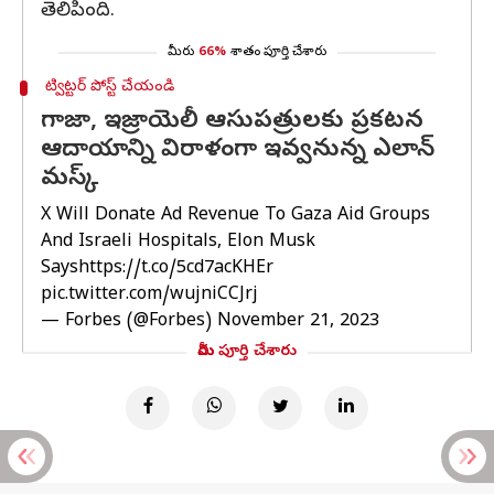
తెలిపింది.
మీరు
66%
శాతం పూర్తి చేశారు
ట్విట్టర్ పోస్ట్ చేయండి
గాజా, ఇజ్రాయెలీ ఆసుపత్రులకు ప్రకటన
ఆదాయాన్ని విరాళంగా ఇవ్వనున్న ఎలాన్
మస్క్
X Will Donate Ad Revenue To Gaza Aid Groups
And Israeli Hospitals, Elon Musk
Says
https://t.co/5cd7acKHEr
pic.twitter.com/wujniCCJrj
— Forbes (@Forbes)
November 21, 2023
మీరు పూర్తి చేశారు