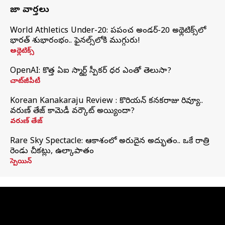
తాజా వార్తలు
World Athletics Under-20: ప్రపంచ అండర్-20 అథ్లెటిక్స్‌లో
భారత్‌ శుభారంభం.. ఫైనల్స్‌లోకి ముగ్గురు!
అథ్లెటిక్స్
OpenAI: కొత్త ఏఐ స్మార్ట్ స్పీకర్ ధర ఎంతో తెలుసా?
చాట్‌జీపీటీ
Korean Kanakaraju Review : కొరియన్ కనకరాజు రివ్యూ..
వరుణ్ తేజ్ కామెడీ వర్కౌట్ అయ్యిందా?
వరుణ్ తేజ్
Rare Sky Spectacle: ఆకాశంలో అరుదైన అద్భుతం.. ఒకే రాత్రి
రెండు చీకట్లు, ఉల్కాపాతం
స్పెయిన్