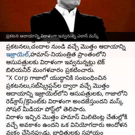
వ్రాసిన వారు
Nov 22, 2023
08:24 am
Sirish Praharaju
ఈ వార్తాకథనం ఏంటి
ఎలాన్ మస్క్
సోషల్ మీడియా సంస్థ X Corp గాజాలో
ప్రకటన ఆదాయాన్ని విరాళంగా ఇవ్వనున్న ఎలాన్ మస్క్
జరుగుతున్న యుద్ధానికి సంబంధించిన
ప్రకటనలు,చందాల నుండి వచ్చే మొత్తం ఆదాయాన్ని
ఇజ్రాయెల్
,హమాస్-నియంత్రిత ప్రాంతంలోని
ఆసుపత్రులకు విరాళంగా ఇవ్వనున్నట్లు టెక్
బిలియనీర్ మంగళవారం ప్రకటించారు.
"X Corp గాజాలో యుద్ధానికి సంబంధించిన
ప్రకటనలు,సబ్‌స్క్రిప్షన్‌ల ద్వారా వచ్చే మొత్తం
ఆదాయాన్ని ఇజ్రాయెల్‌లోని ఆసుపత్రులకు, గాజాలోని
రెడ్‌క్రాస్/క్రెసెంట్‌కు విరాళంగా అందజేస్తుందని మస్క్
సోషల్ మీడియా పోస్ట్‌లో తెలిపారు.
విరాళం ఇచ్చిన మొత్తం హమాస్ మిలిటెంట్ల చేతుల్లోకి
వచ్చే అవకాశం ఉందని ఒక వినియోగదారు ఆందోళన
వ్యక్తం చేసినప్పుడు, బాధితులకు సహాయం