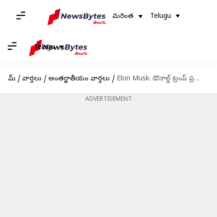
మరింత
Telugu
Telugu
హోమ్
/
వార్తలు
/
అంతర్జాతీయం వార్తలు
/
Elon Musk: డొనాల్డ్ ట్రంప్ ప్రమాణ స్వీకారోత్సవంలో 8.. సోషల్ మీడియాలో వివాదం
ADVERTISEMENT