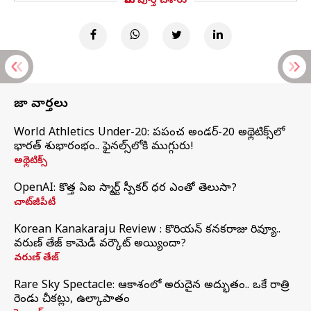
మీరు పూర్తి చేశారు
తాజా వార్తలు
World Athletics Under-20: ప్రపంచ అండర్-20 అథ్లెటిక్స్‌లో
భారత్‌ శుభారంభం.. ఫైనల్స్‌లోకి ముగ్గురు!
అథ్లెటిక్స్
OpenAI: కొత్త ఏఐ స్మార్ట్ స్పీకర్ ధర ఎంతో తెలుసా?
చాట్‌జీపీటీ
Korean Kanakaraju Review : కొరియన్ కనకరాజు రివ్యూ..
వరుణ్ తేజ్ కామెడీ వర్కౌట్ అయ్యిందా?
వరుణ్ తేజ్
Rare Sky Spectacle: ఆకాశంలో అరుదైన అద్భుతం.. ఒకే రాత్రి
రెండు చీకట్లు, ఉల్కాపాతం