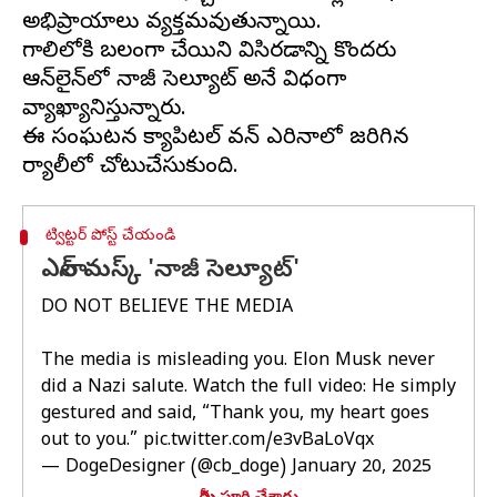
అభిప్రాయాలు వ్యక్తమవుతున్నాయి.
గాలిలోకి బలంగా చేయిని విసిరడాన్ని కొందరు
ఆన్‌లైన్‌లో నాజీ సెల్యూట్ అనే విధంగా
వ్యాఖ్యానిస్తున్నారు.
ఈ సంఘటన క్యాపిటల్ వన్ ఎరినాలో జరిగిన
ట్విట్టర్ పోస్ట్ చేయండి
ఎలాన్ మస్క్ 'నాజీ సెల్యూట్'
DO NOT BELIEVE THE MEDIA
The media is misleading you. Elon Musk never
did a Nazi salute. Watch the full video: He simply
gestured and said, “Thank you, my heart goes
out to you.”
pic.twitter.com/e3vBaLoVqx
— DogeDesigner (@cb_doge)
January 20, 2025