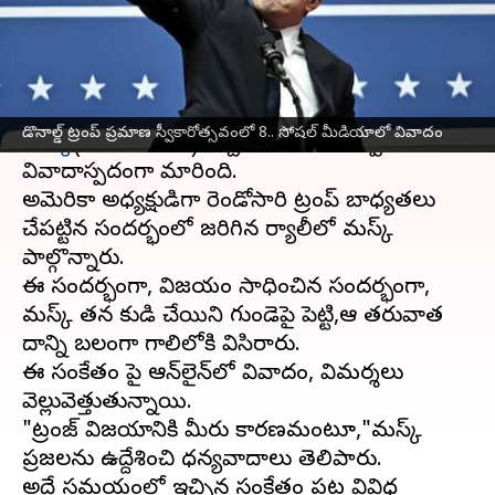
వ్రాసిన వారు
Jan 21, 2025
10:30 am
Sirish Praharaju
ఈ వార్తాకథనం ఏంటి
బిలియనియర్ వ్యాపారవేత్త, టెస్లా సీఈవో
ఎలాన్
డొనాల్డ్ ట్రంప్ ప్రమాణ స్వీకారోత్సవంలో 8.. సోషల్ మీడియాలో వివాదం
మస్క్
(Elon Musk)ఇచ్చిన సంకేతం ఇప్పుడు
వివాదాస్పదంగా మారింది.
అమెరికా అధ్యక్షుడిగా రెండోసారి ట్రంప్ బాధ్యతలు
చేపట్టిన సందర్భంలో జరిగిన ర్యాలీలో మస్క్
పాల్గొన్నారు.
ఈ సందర్భంగా, విజయం సాధించిన సందర్భంగా,
మస్క్ తన కుడి చేయిని గుండెపై పెట్టి,ఆ తరువాత
దాన్ని బలంగా గాలిలోకి విసిరారు.
ఈ సంకేతం పై ఆన్‌లైన్‌లో వివాదం, విమర్శలు
వెల్లువెత్తుతున్నాయి.
"ట్రంజ్ విజ‌యానికి మీరు కార‌ణ‌మంటూ,"మస్క్
ప్రజలను ఉద్దేశించి ధన్యవాదాలు తెలిపారు.
అదే సమయంలో ఇచ్చిన సంకేతం పట్ల వివిధ