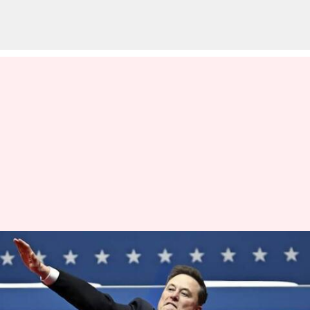
Elon Musk: డొనాల్డ్ ట్రంప్ ప్రమాణ
స్వీకారోత్సవంలో 8.. సోషల్
మీడియాలో వివాదం