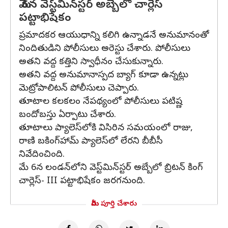
మే 6న వెస్ట్‌మిన్‌స్టర్ అబ్బేలో చార్లెస్
పట్టాభిషేకం
ప్రమాదకర ఆయుధాన్ని కలిగి ఉన్నాడనే అనుమానంతో
నిందితుడిని పోలీసులు అరెస్టు చేశారు. పోలీసులు
అతని వద్ద కత్తిని స్వాధీనం చేసుకున్నారు.
అతని వద్ద అనుమానాస్పద బ్యాగ్ కూడా ఉన్నట్లు
మెట్రోపాలిటన్ పోలీసులు చెప్పారు.
తూటాల కలకలం నేపథ్యంలో పోలీసులు పటిష్ణ
బందోబస్తు ఏర్పాటు చేశారు.
తూటాలు ప్యాలెస్‌లోకి విసిరిన సమయంలో రాజు,
రాణి బకింగ్‌హామ్ ప్యాలెస్‌లో లేరని బీబీసీ
నివేదించింది.
మే 6న లండన్‌లోని వెస్ట్‌మిన్‌స్టర్ అబ్బేలో బ్రిటన్ కింగ్
చార్లెస్- III పట్టాభిషేకం జరగనుంది.
మీరు పూర్తి చేశారు