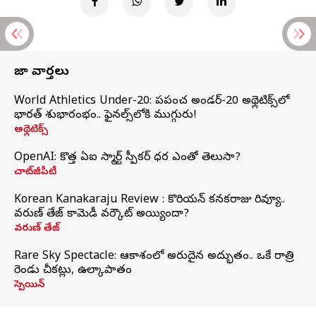
తాజా వార్తలు
World Athletics Under-20: ప్రపంచ అండర్-20 అథ్లెటిక్స్‌లో
భారత్‌ శుభారంభం.. ఫైనల్స్‌లోకి ముగ్గురు!
అథ్లెటిక్స్
OpenAI: కొత్త ఏఐ స్మార్ట్ స్పీకర్ ధర ఎంతో తెలుసా?
చాట్‌జీపీటీ
Korean Kanakaraju Review : కొరియన్ కనకరాజు రివ్యూ..
వరుణ్ తేజ్ కామెడీ వర్కౌట్ అయ్యిందా?
వరుణ్ తేజ్
Rare Sky Spectacle: ఆకాశంలో అరుదైన అద్భుతం.. ఒకే రాత్రి
రెండు చీకట్లు, ఉల్కాపాతం
స్పెయిన్