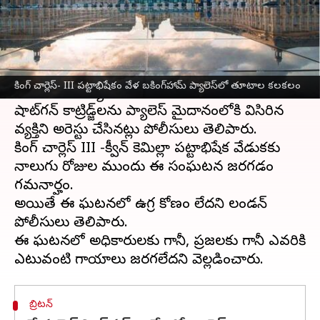
వ్రాసిన వారు
May 03, 2023
03:28 pm
Stalin
ఈ వార్తాకథనం ఏంటి
బ్రిటన్
కింగ్ చార్లెస్- III పట్టాభిషేకం వేళ లండన్‌లోని
కింగ్ చార్లెస్- III పట్టాభిషేకం వేళ బకింగ్‌హామ్ ప్యాలెస్‌లో తూటాల కలకలం
బకింగ్‌హామ్ ప్యాలెస్‌లో తూటాల కలకలం రేగింది.
షాట్‌గన్ కాట్రిడ్జ్‌లను ప్యాలెస్ మైదానంలోకి విసిరిన
వ్యక్తిని అరెస్టు చేసినట్లు పోలీసులు తెలిపారు.
కింగ్ చార్లెస్ III -క్వీన్ కెమిల్లా పట్టాభిషేక వేడుకకు
నాలుగు రోజుల ముందు ఈ సంఘటన జరగడం
గమనార్హం.
అయితే ఈ ఘటనలో ఉగ్ర కోణం లేదని లండన్‌
పోలీసులు తెలిపారు.
ఈ ఘటనలో అధికారులకు గానీ, ప్రజలకు గానీ ఎవరికి
బ్రిటన్