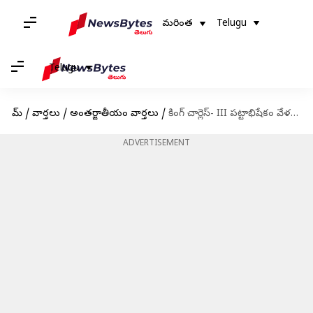
మరింత
Telugu
Telugu
హోమ్
/
వార్తలు
/
అంతర్జాతీయం వార్తలు
/
కింగ్ చార్లెస్- III పట్టాభిషేకం వేళ బకింగ్‌హామ్ ప్యాలెస్‌లో తూటాల కలకలం
ADVERTISEMENT