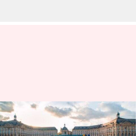
కింగ్ చార్లెస్- III పట్టాభిషేకం వేళ
బకింగ్‌హామ్ ప్యాలెస్‌లో తూటాల
కలకలం