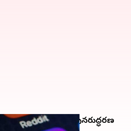
క్సెస్, రెండేళ్ల తరువాత పునరుద్ధరణ