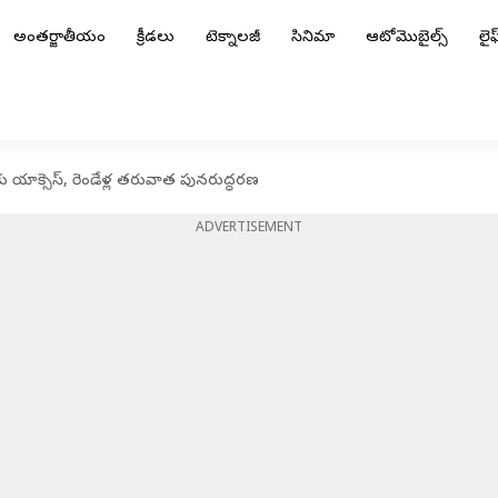
అంతర్జాతీయం
క్రీడలు
టెక్నాలజీ
సినిమా
ఆటోమొబైల్స్
లైఫ్
ాలకు యాక్సెస్, రెండేళ్ల తరువాత పునరుద్ధరణ
ADVERTISEMENT