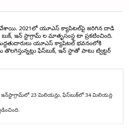
ఎత్తివేశాయి. 2021లో యూఎస్ క్యాపిటల్‌పై జరిగిన దాడి
క్, ఇన్ స్టాగ్రామ్ ల మాతృసంస్థ మెటా ప్రకటించింది.
యన మద్దతుదారులు యూఎస్ క్యాపిటల్ భవనంలోకి
లగిస్తున్నట్లు ఫేస్‌బుక్, ఇన్ స్టాతో పాటు ట్విట్టర్
‌కి ఇన్‌స్టాగ్రామ్‌లో 23 మిలియన్లు, ఫేస్‌బుక్‌లో 34 మిలియన్ల
డించింది.