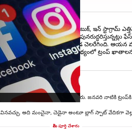
్ని ప్రముఖ సామాజిక మధ్యమాలైన ఫేస్‌బుక్, ఇన్ స్టాగ్రామ్ 
ఆయన అకౌంట్లకు యాక్సిస్‌ను పునరుద్ధరిస్తున్నట్లు ఫేస్ బు
్ ఓటమి అనంతరం దేశంలో పెద్ద హింసాకాండ చెలరేగింది. ఆ
టారని అప్పట్లో వార్తలొచ్చాయి. ఈ నేపథ్యంలో ట్రంప్ ఖాతాలను తొ
ి
ిస్తున్నట్లు మెటా ప్రతినిధి ఆండీ స్టోన్ తెలిపారు. జనవరి నాటికి ట్రంప్
చు. అది మంచైనా, చెడైనా అంటూ బ్లాగ్‌ స్పాట్‌ వేదికగా వెల్ల
మీరు పూర్తి చేశారు