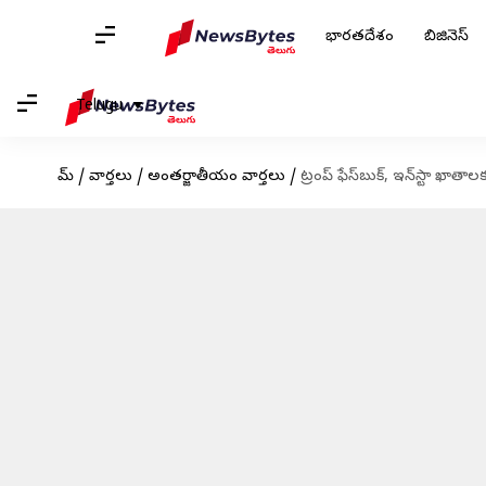
భారతదేశం
బిజినెస్
Telugu
హోమ్
/
వార్తలు
/
అంతర్జాతీయం వార్తలు
/
ట్రంప్ ఫేస్‌బుక్, ఇన్‌స్టా ఖాత