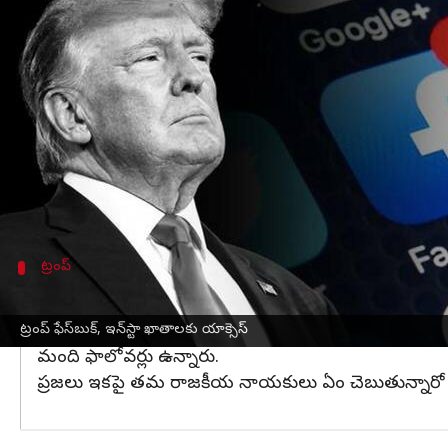
వ్రాసిన వారు
Feb 10, 2023
04:56 pm
Jayachandra Akuri
ఈ వార్తాకథనం ఏంటి
అమెరికా
మాజీ అధ్యక్షుడు డోనాల్డ్ ట్రంప్‌పై ఉన్న నిషేధాన
తర్వాత ఆయన్ను బ్యాన్ చేశారు. అయితే రెండేండ్ల తరువాత 
2021 లో జరిగిన అధ్యక్ష ఎన్నికల్లో డొనాల్డ్ ట్రంప
దూసుకెళ్లి విధ్వంసం సృష్టించారు. వారిని ట్రంప్ రెచ్చగొట్
ట్రంప్
యాక్సెస్‌ను ఇస్తున్నట్లు ధ్రువీకరించిన మెటా ప్రతినిధ
ప్రస్తుతం ట్రంప్ ఫేస్‌బుక్, ఇన్‌స్టాగ్రామ్ యాక్సెస్ ను ధ్రువీకర
ట్రంప్ ఫేస్‌బుక్, ఇన్‌స్టా ఖాతాలకు యాక్సెస్
మంది ఫాలోవర్లు ఉన్నారు.
ప్రజలు ఇకపై తమ రాజకీయ నాయకులు ఏం చెబుతున్నారో వినవచ్