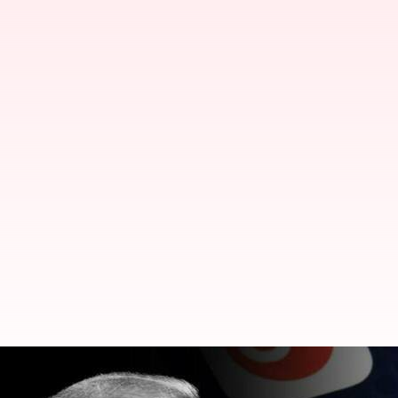
ట్రంప్ ఫేస్‌బుక్, ఇన్‌స్టా ఖాతాలకు యా