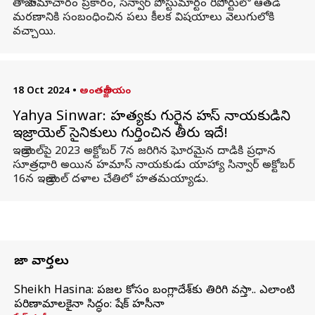
తాజా సమాచారం ప్రకారం, సిన్వార్‌ పోస్టుమార్టం రిపోర్టులో ఆతడి
మరణానికి సంబంధించిన పలు కీలక విషయాలు వెలుగులోకి
వచ్చాయి.
18 Oct 2024
•
అంతర్జాతీయం
Yahya Sinwar: హత్యకు గురైన హమాస్ నాయకుడిని
ఇజ్రాయెల్ సైనికులు గుర్తించిన తీరు ఇదే!
ఇజ్రాయెల్‌పై 2023 అక్టోబర్ 7న జరిగిన ఘోరమైన దాడికి ప్రధాన
సూత్రధారి అయిన హమాస్ నాయకుడు యాహ్యా సిన్వార్ అక్టోబర్
16న ఇజ్రాయెల్ దళాల చేతిలో హతమయ్యాడు.
తాజా వార్తలు
Sheikh Hasina: ప్రజల కోసం బంగ్లాదేశ్‌కు తిరిగి వస్తా.. ఎలాంటి
పరిణామాలకైనా సిద్ధం: షేక్ హసీనా