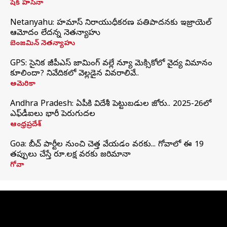
షేక్ హసీనా
Netanyahu: హమాస్ నిరాయుధీకరణ ప్రతిపాదనకు ఇజ్రాయెల్
ఆమోదం లేదన్న నెతన్యాహు
బెంజమిన్ నెతన్యాహు
GPS: సైనిక జీపీఎస్ జామింగ్ వల్లే న్యూ మెక్సికోలో వైద్య విమానం
కూలిందా? నివేదికలో వెల్లడైన వివరాలివే..
అమెరికా
Andhra Pradesh: ఏపీకి విదేశీ పెట్టుబడుల జోరు.. 2025-26లో
ఎఫ్‌డీఐలు భారీ పెరుగుదల
ఆంధ్రప్రదేశ్
Goa: బీచ్ పార్టీల నుంచి చెత్త వేయడం వరకు... గోవాలో ఈ 19
తప్పులు చేస్తే రూ.లక్ష వరకు జరిమానా
గోవా