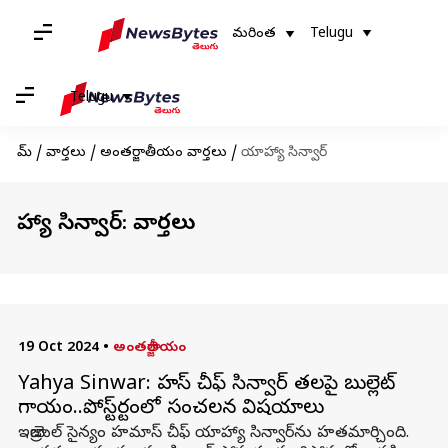
మరింత
Telugu
Telugu
హోమ్
/
వార్తలు
/
అంతర్జాతీయం వార్తలు
/
యాహ్యా సిన్వార్
యాహ్యా సిన్వార్: వార్తలు
19 Oct 2024
•
అంతర్జాతీయం
Yahya Sinwar: హమాస్ చీఫ్ సిన్వార్ తలపై బుల్లెట్
గాయం..పోస్ట్‌మార్టంలో సంచలన విషయాలు
ఇజ్రాయెల్‌ సైన్యం హమాస్‌ చీఫ్‌ యాహ్యా సిన్వార్‌ను హతమార్చింది.