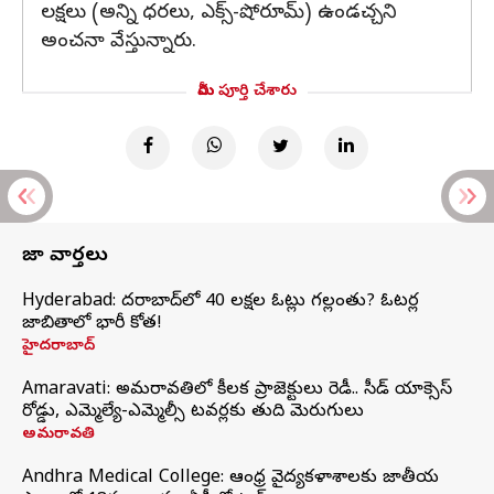
లక్షలు (అన్ని ధరలు, ఎక్స్-షోరూమ్) ఉండచ్చని
అంచనా వేస్తున్నారు.
మీరు పూర్తి చేశారు
తాజా వార్తలు
Hyderabad: హైదరాబాద్‌లో 40 లక్షల ఓట్లు గల్లంతు? ఓటర్ల
జాబితాలో భారీ కోత!
హైదరాబాద్
Amaravati: అమరావతిలో కీలక ప్రాజెక్టులు రెడీ.. సీడ్‌ యాక్సెస్‌
రోడ్డు, ఎమ్మెల్యే-ఎమ్మెల్సీ టవర్లకు తుది మెరుగులు
అమరావతి
Andhra Medical College: ఆంధ్ర వైద్యకళాశాలకు జాతీయ