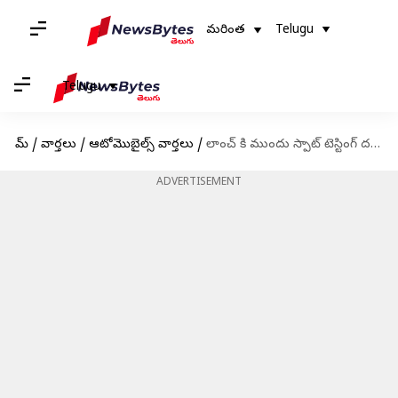
మరింత
Telugu
Telugu
హోమ్
/
వార్తలు
/
ఆటోమొబైల్స్ వార్తలు
/
లాంచ్ కి ముందు స్పాట్ టెస్టింగ్ దశలో ఉన్న 2024 RC 125, 390 KTM బైక్స్
ADVERTISEMENT