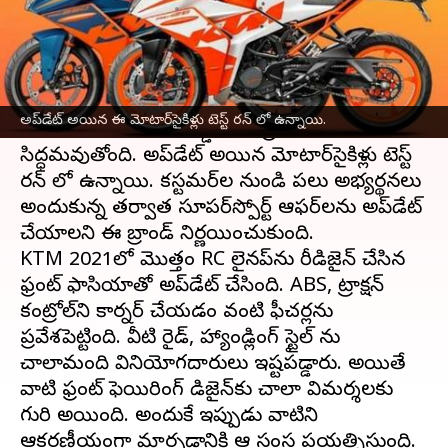
వ్రాసిన వారు
Jan 25, 2023
06:23 pm
Nishkala Sathivada
ఈ వార్తాకథనం ఏంటి
బైక్ తయారీ సంస్థ KTM గ్లోబల్ మార్కెట్‌ల కోసం RC
అప్‌డేట్ అయిన ఈ మోటార్‌సైకిళ్లు టెస్ట్ రన్ లో ఉన్నాయి.
125, RC 390 2024 అప్డేట్ ను ప్రకటించడానికి
సిద్ధమవుతోంది. అప్‌డేట్ అయిన మోటార్‌సైకిళ్లు టెస్ట్
రన్ లో ఉన్నాయి. కస్టమర్‌ల నుండి పలు అభ్యర్థనలు
అందుకున్న తర్వాత సూపర్‌స్పోర్ట్ ఆఫర్‌లను అప్‌డేట్
చేయాలని ఈ బ్రాండ్ నిర్ణయించుకుంది.
KTM 2021లో మొత్తం RC లైనప్‌ను రీడిజైన్ చేసిన
ఫ్రంట్ ఫాసియాతో అప్‌డేట్ చేసింది. ABS, ట్రాక్షన్
కంట్రోల్‌ని కార్నర్ చేయడం వంటి ఫీచర్లను
ప్రవేశపెట్టింది. వీటి రైడ్, హ్యాండ్లింగ్ స్టైల్ ను
చాలామంది వినియోగదారులు ఇష్టపడ్డారు. అయితే
వాటి ఫ్రంట్ ఫెయిరింగ్ డిజైన్‌కు చాలా విమర్శలకు
గురి అయింది. అందుకే ఇప్పుడు వాటిని