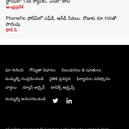
స్థాయిలో 13వ ర్యాంకు.. ఏపీలో టాప్
ఆంధ్రప్రదేశ్
PhonePe: ఫోన్‌పేలో ఎఫ్‌డీ, ఆర్‌డీ సేవలు.. రోజుకు రూ.100తో
పొదుపు
ఫోన్‌ పే
మా గురించి
గోప్యతా విధానం
నిబంధనలు & షరతులు
మమ్మల్ని సంప్రదించండి
నైతిక ప్రవర్తన
ఫిర్యాదుల పరిష్కారం
వార్తలు
న్యూస్ ఆర్కైవ్
టాపిక్స్ ఆర్కైవ్స్
మమ్మల్ని అనుసరించండి