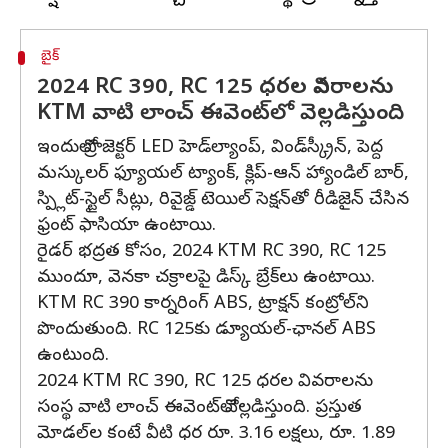
బైక్
2024 RC 390, RC 125 ధరల వివరాలను
KTM వాటి లాంచ్ ఈవెంట్‌లో వెల్లడిస్తుంది
ఇందులో ప్రొజెక్టర్ LED హెడ్‌ల్యాంప్, విండ్‌స్క్రీన్, పెద్ద
మస్కులర్ ఫ్యూయల్ ట్యాంక్, క్లిప్-ఆన్ హ్యాండిల్ బార్,
స్ప్లిట్-స్టైల్ సీట్లు, రివైజ్డ్ టెయిల్ సెక్షన్‌తో రీడిజైన్ చేసిన
ఫ్రంట్ ఫాసియా ఉంటాయి.
రైడర్ భద్రత కోసం, 2024 KTM RC 390, RC 125
ముందూ, వెనకా చక్రాలపై డిస్క్ బ్రేక్‌లు ఉంటాయి.
KTM RC 390 కార్నరింగ్ ABS, ట్రాక్షన్ కంట్రోల్‌ని
పొందుతుంది. RC 125కు డ్యూయల్-ఛానల్ ABS
ఉంటుంది.
2024 KTM RC 390, RC 125 ధరల వివరాలను
సంస్థ వాటి లాంచ్ ఈవెంట్‌లో వెల్లడిస్తుంది. ప్రస్తుత
మోడల్‌ల కంటే వీటి ధర రూ. 3.16 లక్షలు, రూ. 1.89