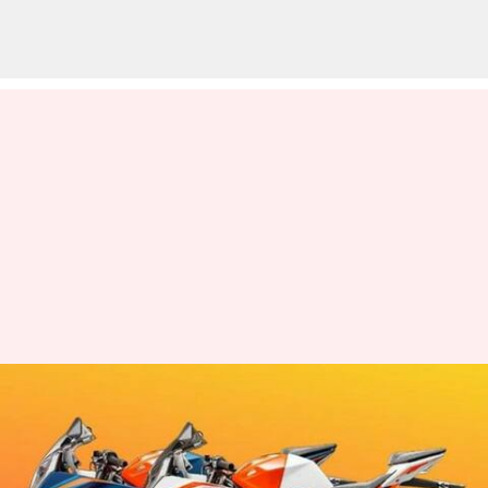
లాంచ్ కి ముందు స్పాట్ టెస్టింగ్ దశలో
ఉన్న 2024 RC 125, 390 KTM
బైక్స్