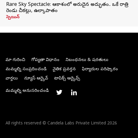
Rare Sky Spectacle: ఆకాశంలో అరుదైన అద్భుతం.. ఒకే రాత్రి
రెండు చీకట్లు, ఉల్కాపాతం
స్పెయిన్
మా గురించి
గోప్యతా విధానం
నిబంధనలు & షరతులు
మమ్మల్ని సంప్రదించండి
నైతిక ప్రవర్తన
ఫిర్యాదుల పరిష్కారం
వార్తలు
న్యూస్ ఆర్కైవ్
టాపిక్స్ ఆర్కైవ్స్
మమ్మల్ని అనుసరించండి
All rights reserved © Candela Labs Private Limited 2026