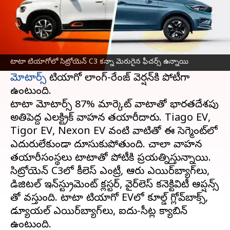
ఈ వార్తాకథనం ఏంటి
ఫ్రెంచ్ కార్ల తయారీ సంస్థ సిట్రోయెన్ తన మొట్టమొదటి
ఎలక్ట్రిక్ కార్ C3ని భారతదేశంలో రూ.11.5 లక్షలు
టాటా టియాగోలో సిట్రోయెన్ C3 కన్నా మెరుగైన ఫీచర్స్ ఉన్నాయి
ప్రారంభ ధరతో విడుదల చేసింది. ఇది మార్కెట్లో
టాటా
మోటార్స్
టియాగో లాంగ్-రేంజ్ వెర్షన్‌కి పోటీగా
ఉంటుంది.
టాటా మోటార్స్ 87% మార్కెట్ వాటాతో భారతదేశపు
అతిపెద్ద ఎలక్ట్రిక్ వాహన తయారీదారు. Tiago EV,
Tigor EV, Nexon EV వంటి వాటితో ఈ సెగ్మెంట్‌లో
ఎదురులేకుండా దూసుకుపోతుంది. చాలా వాహన
తయారీసంస్థలు టాటాతో పోటీకి ప్రయత్నిస్తున్నాయి.
సిట్రోయెన్ C3లో కీలెస్ ఎంట్రీ, ఆరు ఎయిర్‌బ్యాగ్‌లు,
డిజిటల్ ఇన్‌స్ట్రుమెంట్ క్లస్టర్, వైర్‌లెస్ కనెక్టివిటీ ఆప్షన్స్
తో వస్తుంది. టాటా టియాగో EVలో కూల్డ్ గ్లోవ్‌బాక్స్,
డ్యూయల్ ఎయిర్‌బ్యాగ్‌లు, ఐదు-సీట్ల క్యాబిన్‌