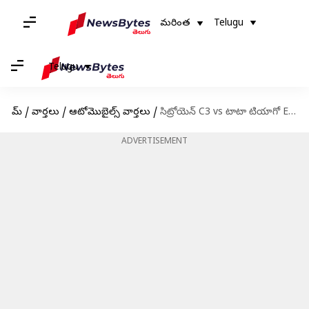
మరింత
Telugu
Telugu
హోమ్
/
వార్తలు
/
ఆటోమొబైల్స్ వార్తలు
/
సిట్రోయెన్ C3 vs టాటా టియాగో EV ఏది కొనడం మంచిది
ADVERTISEMENT