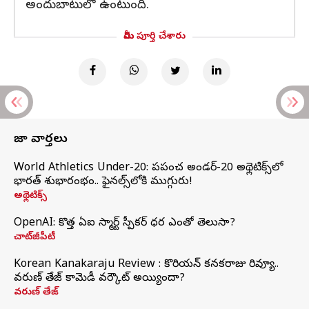
అందుబాటులో ఉంటుంది.
మీరు పూర్తి చేశారు
తాజా వార్తలు
World Athletics Under-20: ప్రపంచ అండర్-20 అథ్లెటిక్స్‌లో
భారత్‌ శుభారంభం.. ఫైనల్స్‌లోకి ముగ్గురు!
అథ్లెటిక్స్
OpenAI: కొత్త ఏఐ స్మార్ట్ స్పీకర్ ధర ఎంతో తెలుసా?
చాట్‌జీపీటీ
Korean Kanakaraju Review : కొరియన్ కనకరాజు రివ్యూ..
వరుణ్ తేజ్ కామెడీ వర్కౌట్ అయ్యిందా?
వరుణ్ తేజ్