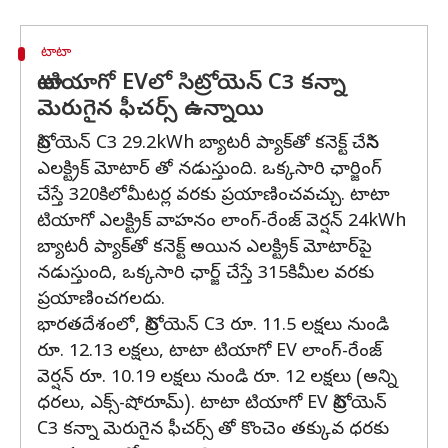
టాటా
టాటా టియాగో EVలో సిట్రోయెన్ C3 కన్నా
మెరుగైన ఫీచర్స్ ఉన్నాయి
సిట్రోయెన్ C3 29.2kWh బ్యాటరీ ప్యాక్‌తో కనెక్ట్ చేసిన
ఎలక్ట్రిక్ మోటార్ తో నడుస్తుంది. ఒక్కసారి ఛార్జింగ్
చేస్తే 320కిలోమీటర్ల వరకు ప్రయాణించవచ్చు. టాటా
టియాగో ఎలక్ట్రిక్ వాహనం లాంగ్-రేంజ్ వెర్షన్ 24kWh
బ్యాటరీ ప్యాక్‌తో కనెక్ట్ అయిన ఎలక్ట్రిక్ మోటార్‌పై
నడుస్తుంది, ఒక్కసారి ఛార్జ్ చేస్తే 315కిమీల వరకు
ప్రయాణించగలదు.
భారతదేశంలో, సిట్రోయెన్ C3 రూ. 11.5 లక్షలు నుండి
రూ. 12.13 లక్షలు, టాటా టియాగో EV లాంగ్-రేంజ్
వెర్షన్ రూ. 10.19 లక్షలు నుండి రూ. 12 లక్షలు (అన్ని
ధరలు, ఎక్స్-షోరూమ్). టాటా టియాగో EV సిట్రోయెన్
C3 కన్నా మెరుగైన ఫీచర్స్ తో కొంచెం తక్కువ ధరకు