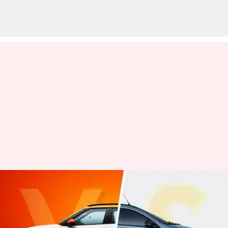
సిట్రోయెన్ C3 vs టాటా టియాగో EV
ఏది కొనడం మంచిది
వ్రాసిన వారు
Mar 01, 2023
05:02 pm
Nishkala Sathivada