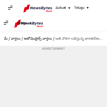
మరింత
Telugu
Telugu
హోమ్
/
వార్తలు
/
ఆటోమొబైల్స్ వార్తలు
/
అతి చౌకగా లభిస్తున్న భారతదేశంలో రూపొందిన హార్లే-డేవిడ్సన్ బైక్
ADVERTISEMENT