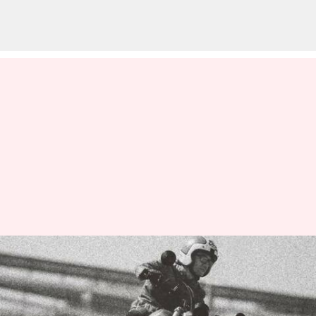
అతి చౌకగా లభిస్తున్న భారతదేశంలో
రూపొందిన హార్లే-డేవిడ్సన్ బైక్
వ్రాసిన వారు
Apr 05, 2023
05:48 pm
Nishkala Sathivada