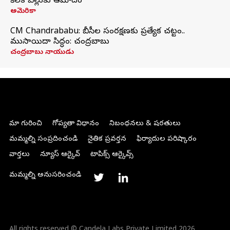
కీలక బిల్లుకు ఆమోదం
అమెరికా
CM Chandrababu: బీసీల సంరక్షణకు ప్రత్యేక చట్టం..
ముసాయిదా సిద్ధం: చంద్రబాబు
చంద్రబాబు నాయుడు
మా గురించి
గోప్యతా విధానం
నిబంధనలు & షరతులు
మమ్మల్ని సంప్రదించండి
నైతిక ప్రవర్తన
ఫిర్యాదుల పరిష్కారం
వార్తలు
న్యూస్ ఆర్కైవ్
టాపిక్స్ ఆర్కైవ్స్
మమ్మల్ని అనుసరించండి
All rights reserved © Candela Labs Private Limited 2026