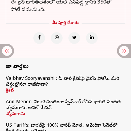
ఈ బైక్ భారతదేశంలో రాయల్ ఎన్‌ఫీల్డ్ క్లాసిక్ 350తో
పోటీ పడుతుంది.
మీరు పూర్తి చేశారు
తాజా వార్తలు
Vaibhav Sooryavanshi : రెడ్ బాల్ క్రికెట్‌పై వైభవ్ ఫోకస్.. మరి
టెస్టుల్లోనూ రాణిస్తాడా?
క్రికెట్
Anil Menon: విజయవంతంగా స్పేస్‌వాక్‌ చేసిన భారత సంతతి
వ్యోమగామి అనిల్‌ మేనన్
వ్యోమగామి
US Tariffs: భారత్‌పై 100% టారిఫ్‌ మోత.. అమెరికా సెనెట్‌లో