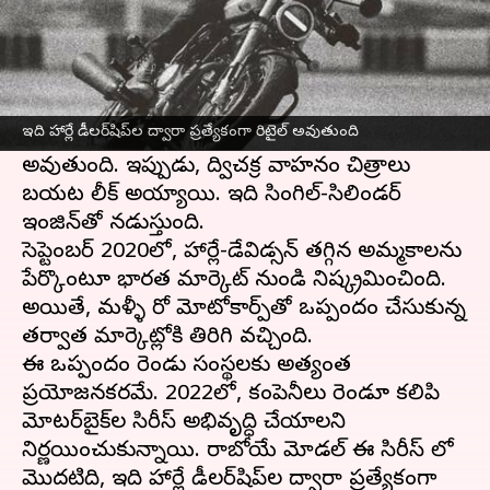
ఈ వార్తాకథనం ఏంటి
హీరో మోటోకార్ప్‌ సహకారంతో నిర్మించిన
హార్లే-డేవిడ్సన్
మొట్టమొదటి మోటార్‌సైకిల్ త్వరలో భారతదేశంలో
ఇది హార్లే డీలర్‌షిప్‌ల ద్వారా ప్రత్యేకంగా రిటైల్ అవుతుంది
విడుదల కానుంది. ఇది పూర్తిగా ఇక్కడే తయారు
అవుతుంది. ఇప్పుడు, ద్విచక్ర వాహనం చిత్రాలు
బయట లీక్ అయ్యాయి. ఇది సింగిల్-సిలిండర్
ఇంజిన్‌తో నడుస్తుంది.
సెప్టెంబర్ 2020లో, హార్లే-డేవిడ్సన్ తగ్గిన అమ్మకాలను
పేర్కొంటూ భారత మార్కెట్ నుండి నిష్క్రమించింది.
అయితే, మళ్ళీ హీరో మోటోకార్ప్‌తో ఒప్పందం చేసుకున్న
తర్వాత మార్కెట్లోకి తిరిగి వచ్చింది.
ఈ ఒప్పందం రెండు సంస్థలకు అత్యంత
ప్రయోజనకరమే. 2022లో, కంపెనీలు రెండూ కలిపి
మోటర్‌బైక్‌ల సిరీస్ అభివృద్ధి చేయాలని
నిర్ణయించుకున్నాయి. రాబోయే మోడల్ ఈ సిరీస్ లో
మొదటిది, ఇది హార్లే డీలర్‌షిప్‌ల ద్వారా ప్రత్యేకంగా