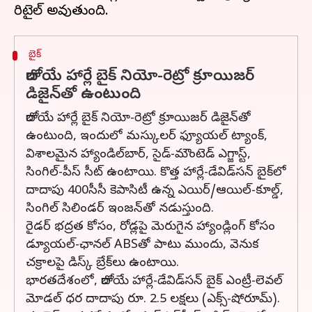
బైక్
రాబోయే హార్లే బైక్ నియో-రెట్రో క్రూయిజర్
డిజైన్‌తో ఉంటుంది
రాబోయే హార్లే బైక్ నియో-రెట్రో క్రూయిజర్ డిజైన్‌తో
ఉంటుంది, ఇందులో మస్కులర్ ఫ్యూయల్ ట్యాంక్,
విశాలమైన హ్యాండిల్‌బార్, సైడ్-మౌంటెడ్ ఎగ్జాస్ట్,
సింగిల్-పీస్ సీట్ ఉంటాయి. కొత్త హార్లే-డేవిడ్‌సన్ బైక్‌లో
దాదాపు 400సీసీ కెపాసిటీ ఉన్న ఎయిర్/ఆయిల్-కూల్డ్,
సింగిల్ సిలిండర్ ఇంజన్‌తో నడుస్తుంది.
రైడర్ భద్రత కోసం, రోడ్లపై మెరుగైన హ్యాండ్లింగ్ కోసం
డ్యూయల్-ఛానల్ ABSతో పాటు ముందు, వెనుక
చక్రాలపై డిస్క్ బ్రేక్‌లు ఉంటాయి.
భారతదేశంలో, రాబోయే హార్లే-డేవిడ్‌సన్ బైక్ ఎంట్రీ-లెవల్
మోడల్‌ ధర దాదాపు రూ. 2.5 లక్షలు (ఎక్స్-షోరూమ్).