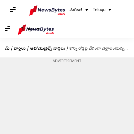
మరింత
Telugu
Telugu
హోమ్
/
వార్తలు
/
ఆటోమొబైల్స్ వార్తలు
/
కొన్ని రోడ్లపై వేగంగా వెళ్లాలంటున్న కేంద్ర ప్రభుత్వం
ADVERTISEMENT