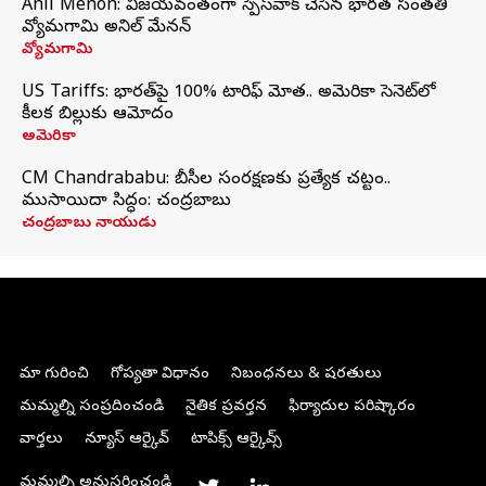
Anil Menon: విజయవంతంగా స్పేస్‌వాక్‌ చేసిన భారత సంతతి
వ్యోమగామి అనిల్‌ మేనన్
వ్యోమగామి
US Tariffs: భారత్‌పై 100% టారిఫ్‌ మోత.. అమెరికా సెనెట్‌లో
కీలక బిల్లుకు ఆమోదం
అమెరికా
CM Chandrababu: బీసీల సంరక్షణకు ప్రత్యేక చట్టం..
ముసాయిదా సిద్ధం: చంద్రబాబు
చంద్రబాబు నాయుడు
మా గురించి
గోప్యతా విధానం
నిబంధనలు & షరతులు
మమ్మల్ని సంప్రదించండి
నైతిక ప్రవర్తన
ఫిర్యాదుల పరిష్కారం
వార్తలు
న్యూస్ ఆర్కైవ్
టాపిక్స్ ఆర్కైవ్స్
మమ్మల్ని అనుసరించండి