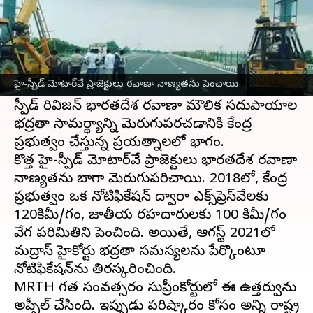
ఈ వార్తాకథనం ఏంటి
రోడ్డు రవాణా రహదారుల మంత్రిత్వ శాఖ
(MRTH)
జాతీయ రహదారులు, ఎక్స్‌ప్రెస్‌వేలపై వేగ
హై-స్పీడ్ మోటార్‌వే ప్రాజెక్టులు రవాణా నాణ్యతను పెంచాయి
పరిమితులను పెంచాలని ప్రతిపాదించింది. ప్రతిపాదిత
స్పీడ్ రివిజన్ భారతదేశ రవాణా మౌలిక సదుపాయాల
భద్రతా సామర్థ్యాన్ని మెరుగుపరచడానికి కేంద్ర
ప్రభుత్వం చేస్తున్న ప్రయత్నాలలో భాగం.
కొత్త హై-స్పీడ్ మోటార్‌వే ప్రాజెక్టులు భారతదేశ రవాణా
నాణ్యతను బాగా మెరుగుపరిచాయి. 2018లో, కేంద్ర
ప్రభుత్వం ఒక నోటిఫికేషన్ ద్వారా ఎక్స్‌ప్రెస్‌వేలకు
120కిమీ/గం, జాతీయ రహదారులకు 100 కిమీ/గం
వేగ పరిమితిని పెంచింది. అయితే, ఆగస్ట్ 2021లో
మద్రాస్ హైకోర్టు భద్రతా సమస్యలను పేర్కొంటూ
నోటిఫికేషన్‌ను తిరస్కరించింది.
MRTH గత సంవత్సరం సుప్రీంకోర్టులో ఈ ఉత్తర్వును
అప్పీల్ చేసింది. ఇప్పుడు పరిష్కారం కోసం అన్ని రాష్ట్ర