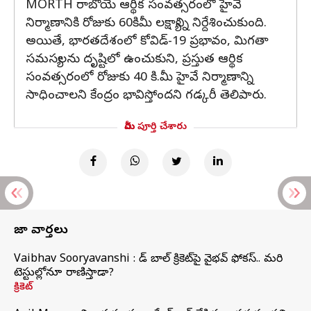
MORTH రాబోయే ఆర్థిక సంవత్సరంలో హైవే
నిర్మాణానికి రోజుకు 60కిమీ లక్ష్యాన్ని నిర్దేశించుకుంది.
అయితే, భారతదేశంలో కోవిడ్-19 ప్రభావం, మిగతా
సమస్యలను దృష్టిలో ఉంచుకుని, ప్రస్తుత ఆర్థిక
సంవత్సరంలో రోజుకు 40 కి.మీ హైవే నిర్మాణాన్ని
సాధించాలని కేంద్రం భావిస్తోందని గడ్కరీ తెలిపారు.
మీరు పూర్తి చేశారు
తాజా వార్తలు
Vaibhav Sooryavanshi : రెడ్ బాల్ క్రికెట్‌పై వైభవ్ ఫోకస్.. మరి
టెస్టుల్లోనూ రాణిస్తాడా?
క్రికెట్