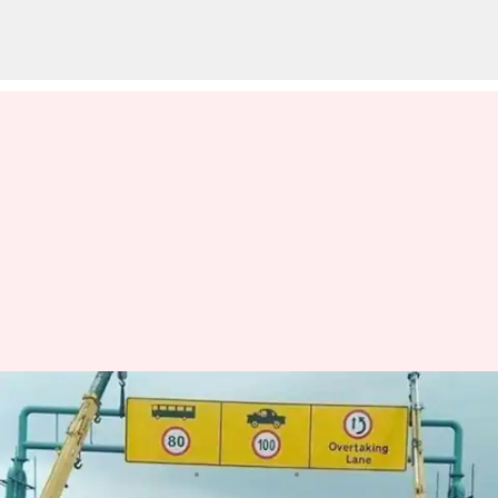
కొన్ని రోడ్లపై వేగంగా వెళ్లాలంటున్న కేంద్ర
ప్రభుత్వం
వ్రాసిన వారు
Mar 03, 2023
06:31 pm
Nishkala Sathivada