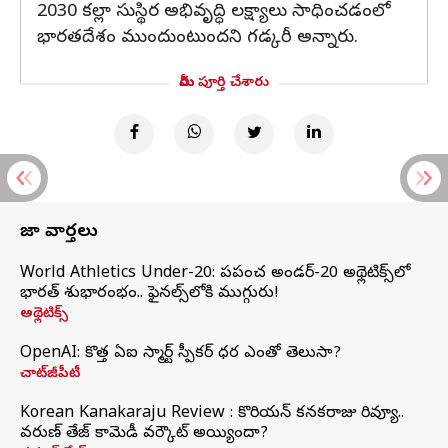
2030 కల్లా సుస్థిర అభివృద్ధి లక్ష్యాలు సాధించడంలో
భారతదేశం ముందుంటుందని గడ్కరీ అన్నారు.
మీరు పూర్తి చేశారు
తాజా వార్తలు
World Athletics Under-20: ప్రపంచ అండర్-20 అథ్లెటిక్స్‌లో
భారత్‌ శుభారంభం.. ఫైనల్స్‌లోకి ముగ్గురు!
అథ్లెటిక్స్
OpenAI: కొత్త ఏఐ స్మార్ట్ స్పీకర్ ధర ఎంతో తెలుసా?
చాట్‌జీపీటీ
Korean Kanakaraju Review : కొరియన్ కనకరాజు రివ్యూ..
వరుణ్ తేజ్ కామెడీ వర్కౌట్ అయ్యిందా?