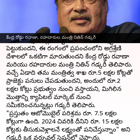
వ్రాసిన వారు
Dec 29, 2022
12:02 pm
Nishkala Sathivada
ఈ వార్తాకథనం ఏంటి
భారతదేశం ఆటోమొబైల్ పరిశ్రమ 2024 చివరి నాటికి
కేంద్ర రోడ్డు రవాణా, రహదారుల మంత్రి నితిన్ గడ్కరీ
రూ. 15 లక్షల కోట్లకు రెట్టింపు చేయాలని లక్ష్యంగా
పెట్టుకుందని, ఈ రంగంలో ప్రపంచంలోని అగ్రశ్రేణి
దేశాలలో ఒకటిగా మారుతుందని కేంద్ర రోడ్డు రవాణా
మరియు రహదారుల మంత్రి నితిన్ గడ్కరీ తెలిపారు.
వచ్చే ఏడాది తమ మంత్రిత్వ శాఖ రూ.5 లక్షల కోట్లతో
ప్రాజెక్టు పనులు చేపడుతుందని, అందులో రూ.2
లక్షల కోట్లు ప్రభుత్వం నుంచి వస్తాయని, మిగిలిన
మొత్తాన్ని క్యాపిటల్ మార్కెట్ నుంచి
సమీకరించనున్నట్లు గడ్కరీ తెలిపారు.
"ప్రస్తుతం ఆటోమొబైల్ పరిశ్రమ రూ. 7.5 లక్షల
కోట్లుగా ఉంది. 2024 చివరికి దీనిని రూ. 15 లక్షల
కోట్లకు తీసుకువెళ్లాలనే లక్ష్యంతో పనిచేస్తున్నాం" అని