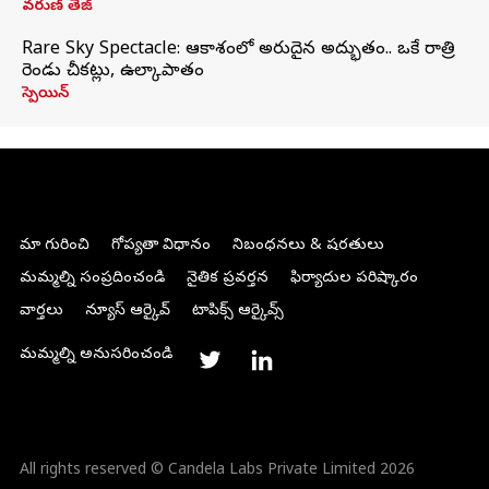
వరుణ్ తేజ్
Rare Sky Spectacle: ఆకాశంలో అరుదైన అద్భుతం.. ఒకే రాత్రి
రెండు చీకట్లు, ఉల్కాపాతం
స్పెయిన్
మా గురించి
గోప్యతా విధానం
నిబంధనలు & షరతులు
మమ్మల్ని సంప్రదించండి
నైతిక ప్రవర్తన
ఫిర్యాదుల పరిష్కారం
వార్తలు
న్యూస్ ఆర్కైవ్
టాపిక్స్ ఆర్కైవ్స్
మమ్మల్ని అనుసరించండి
All rights reserved © Candela Labs Private Limited 2026