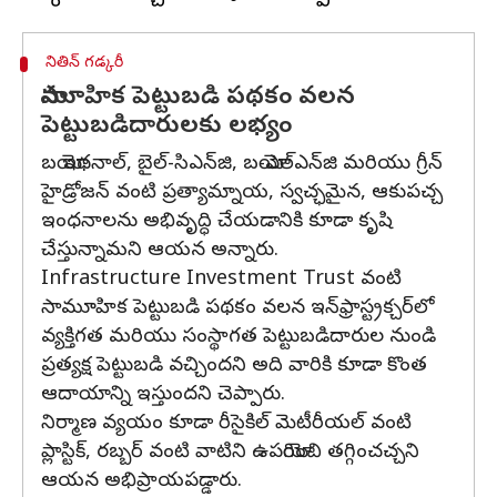
నితిన్ గడ్కరీ
సామూహిక పెట్టుబడి పథకం వలన
పెట్టుబడిదారులకు లభ్యం
బయో ఇథనాల్, బైల్-సిఎన్‌జి, బయో-ఎల్‌ఎన్‌జి మరియు గ్రీన్
హైడ్రోజన్ వంటి ప్రత్యామ్నాయ, స్వచ్ఛమైన, ఆకుపచ్చ
ఇంధనాలను అభివృద్ధి చేయడానికి కూడా కృషి
చేస్తున్నామని ఆయన అన్నారు.
Infrastructure Investment Trust వంటి
సామూహిక పెట్టుబడి పథకం వలన ఇన్‌ఫ్రాస్ట్రక్చర్‌లో
వ్యక్తిగత మరియు సంస్థాగత పెట్టుబడిదారుల నుండి
ప్రత్యక్ష పెట్టుబడి వచ్చిందని అది వారికి కూడా కొంత
ఆదాయాన్ని ఇస్తుందని చెప్పారు.
నిర్మాణ వ్యయం కూడా రీసైకిల్ మెటీరీయల్ వంటి
ప్లాస్టిక్, రబ్బర్ వంటి వాటిని ఉపయోగించి తగ్గించచ్చని
ఆయన అభిప్రాయపడ్డారు.