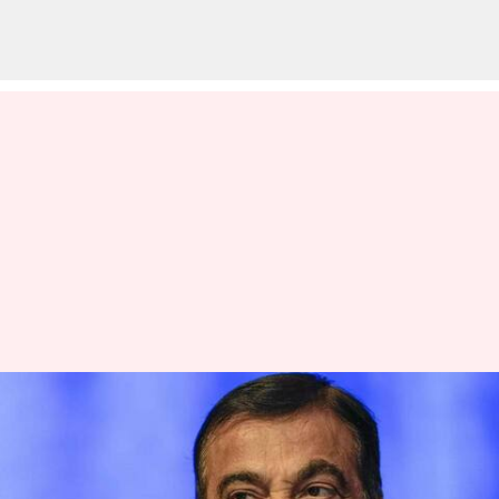
2024 నాటికి 15 లక్షల కోట్లకు చేరుకునే
లక్ష్యం దిశగా భారతీయ ఆటోమొబైల్
మార్కెట్: నితిన్ గడ్కరీ