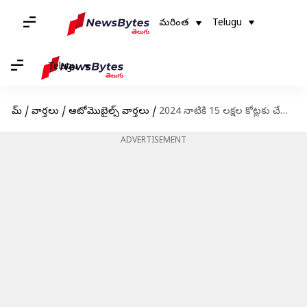
మరింత
Telugu
Telugu
హోమ్
/
వార్తలు
/
ఆటోమొబైల్స్ వార్తలు
/
2024 నాటికి 15 లక్షల కోట్లకు చేరుకునే లక్ష్యం దిశగా భారతీయ ఆటోమొబైల్ మార్కెట్: నితిన్ గడ్కరీ
ADVERTISEMENT