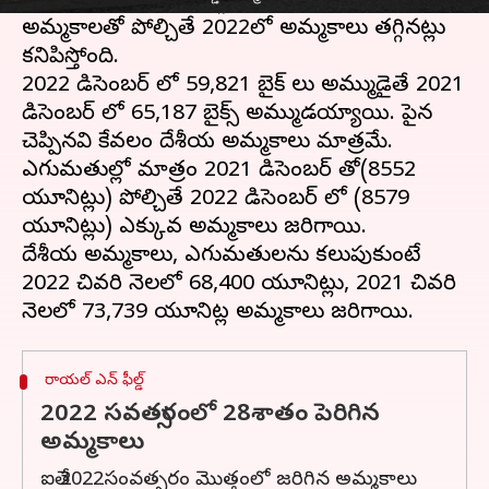
డిసెంబర్ లో మాత్రం తగ్గాయి. 2021 డిసెంబర్ లోని
అమ్మకాలతో పోల్చితే 2022లో అమ్మకాలు తగ్గినట్లు
కనిపిస్తోంది.
2022 డిసెంబర్ లో 59,821 బైక్ లు అమ్ముడైతే 2021
డిసెంబర్ లో 65,187 బైక్స్ అమ్ముడయ్యాయి. పైన
చెప్పినవి కేవలం దేశీయ అమ్మకాలు మాత్రమే.
ఎగుమతుల్లో మాత్రం 2021 డిసెంబర్ తో(8552
యూనిట్లు) పోల్చితే 2022 డిసెంబర్ లో (8579
యూనిట్లు) ఎక్కువ అమ్మకాలు జరిగాయి.
దేశీయ అమ్మకాలు, ఎగుమతులను కలుపుకుంటే
2022 చివరి నెలలో 68,400 యూనిట్లు, 2021 చివరి
రాయల్ ఎన్ ఫీల్డ్
2022 సవత్సరంలో 28శాతం పెరిగిన
అమ్మకాలు
ఐతే 2022సంవత్సరం మొత్తంలో జరిగిన అమ్మకాలు