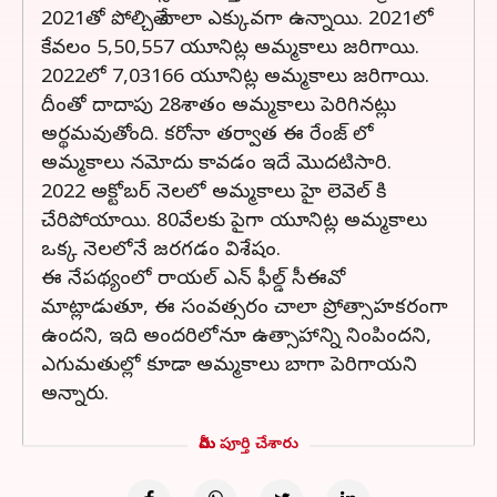
2021తో పోల్చితే చాలా ఎక్కువగా ఉన్నాయి. 2021లో
కేవలం 5,50,557 యూనిట్ల అమ్మకాలు జరిగాయి.
2022లో 7,03166 యూనిట్ల అమ్మకాలు జరిగాయి.
దీంతో దాదాపు 28శాతం అమ్మకాలు పెరిగినట్లు
అర్థమవుతోంది. కరోనా తర్వాత ఈ రేంజ్ లో
అమ్మకాలు నమోదు కావడం ఇదే మొదటిసారి.
2022 అక్టోబర్ నెలలో అమ్మకాలు హై లెవెల్ కి
చేరిపోయాయి. 80వేలకు పైగా యూనిట్ల అమ్మకాలు
ఒక్క నెలలోనే జరగడం విశేషం.
ఈ నేపథ్యంలో రాయల్ ఎన్ ఫీల్డ్ సీఈవో
మాట్లాడుతూ, ఈ సంవత్సరం చాలా ప్రోత్సాహకరంగా
ఉందని, ఇది అందరిలోనూ ఉత్సాహాన్ని నింపిందని,
ఎగుమతుల్లో కూడా అమ్మకాలు బాగా పెరిగాయని
అన్నారు.
మీరు పూర్తి చేశారు