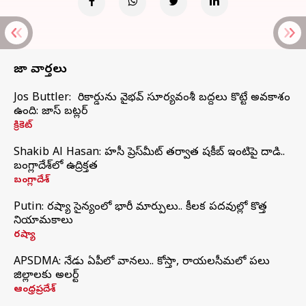
తాజా వార్తలు
Jos Buttler: నా రికార్డును వైభవ్ సూర్యవంశీ బద్దలు కొట్టే అవకాశం
ఉంది: జాస్ బట్లర్
క్రికెట్
Shakib Al Hasan: హసీనా ప్రెస్‌మీట్‌ తర్వాత షకీబ్‌ ఇంటిపై దాడి..
బంగ్లాదేశ్‌లో ఉద్రిక్తత
బంగ్లాదేశ్
Putin: రష్యా సైన్యంలో భారీ మార్పులు.. కీలక పదవుల్లో కొత్త
నియామకాలు
రష్యా
APSDMA: నేడు ఏపీలో వానలు.. కోస్తా, రాయలసీమలో పలు
జిల్లాలకు అలర్ట్
ఆంధ్రప్రదేశ్