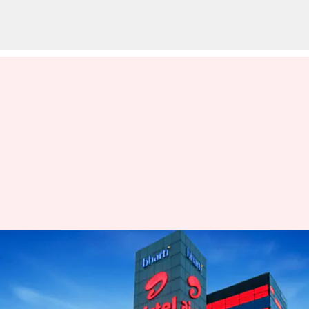
కేరళలో మరో మూడు నగరాల్లో
అందుబాటులోకి వచ్చిన ఎయిర్ టెల్
5G సేవలు