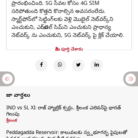
ప్రారంభించింది. 5G సేవల కోసం 4G SIM
సరిపోతుంది కొత్తది కొనాల్సిన అవసరంలేదు.
స్మార్ట్‌ఫోన్‌లో సెట్టింగ్‌లకు వెళ్లి మొబైల్ నెట్‌వర్క్‌ని
ఎంచుకుని, ఎయిర్‌టెల్ సిమ్‌ని ఎంచుకుని ప్రాధాన్య
నెట్‌వర్క్ ను ఎంచుకుని, 5G నెట్‌వర్క్ పై క్లిక్ చేయాలి.
మీరు పూర్తి చేశారు
తాజా వార్తలు
IND vs SL XI: సిరాజ్‌ హ్యాట్రిక్‌ సిక్సర్లు.. శ్రీలంక ఎలెవన్‌పై భారత్‌
గెలుపు
శ్రీలంక
Peddagadda Reservoir: కాలువలకు స్వస్తి.. భూగర్భ పైపులతో