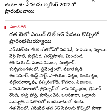
జియో 5G సేవలను అక్టోబర్ 2022లో
ఎయిర్ టెల్
గత నెలలో ఎయిర్ టెల్ 5G సేవలు కొచ్చిలో
ప్రారంభమయ్యాయి
ఎయిర్ టెల్5G Plus కోజికోడ్‌లో నడకవే, పాళయం, కల్లాయి,
వెస్ట్ హిల్, కుట్టిచిర, ఎరన్హిపాళం, మీంచంద,
తొండయాడ్, మలపరమబా, ఎలత్తూర్,
కున్నమంగళంలో, త్రివేండ్రంలో, వజుతక్కడ్,
తంపనూర్, ఈస్ట్ ఫోర్ట్, పాళయం, పట్టం, కజకూట్టం,
వట్టియూర్కావు, పప్పనంకోడ్, కోవలం, విజింజం,
వలియవిలాలలో, త్రిస్సూర్‌లో రామవర్మపురం, త్రిసూర్
రౌండ్, ఈస్ట్ ఫోర్ట్, కూర్కెంచెరి, ఒలరికారా, ఒల్లూరు,
మన్నుతి, నడతారలో అందుబాటులో ఉంది.
గత నెలలో, ఎయిర్ టెల్ తన 5G సేవలను కొచ్చిలో కూడా