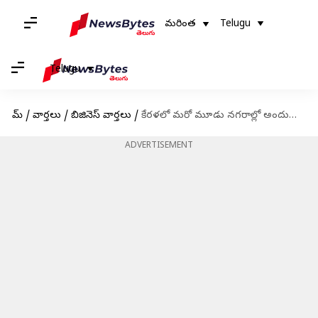
మరింత
Telugu
Telugu
హోమ్
/
వార్తలు
/
బిజినెస్ వార్తలు
/
కేరళలో మరో మూడు నగరాల్లో అందుబాటులోకి వచ్చిన ఎయిర్ టెల్ 5G సేవలు
ADVERTISEMENT