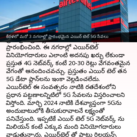
వ్రాసిన వారు
Feb 04, 2023
03:48 pm
Nishkala Sathivada
ఈ వార్తాకథనం ఏంటి
భారతి
ఎయిర్‌టెల్
తన 5G సేవలను కేరళలోని కోజికోడ్,
కేరళలో మరో 3 నగరాల్లో ప్రారంభమైన ఎయిర్ టెల్ 5G సేవలు
త్రివేండ్రం, త్రిస్సూర్‌లో విడుదల నగరాల్లో
ప్రారంభించింది. ఈ నగరాల్లో ఎయిర్‌టెల్
వినియోగదారులు ఎలాంటి అదనపు ఖర్చు లేకుండా
ప్రస్తుత 4G నెట్‌వర్క్ కంటే 20-30 రెట్లు వేగవంతమైన
వేగంతో ఆనందించవచ్చు. ప్రస్తుతం ఎయిర్ టెల్ తన
5G డేటా ప్లాన్‌లను ఇంకా వెల్లడించలేదు.
ఎయిర్‌టెల్ ఈ సంవత్సరం నాటికి భారతదేశంలోని
ప్రధాన పట్టణాలన్నిటిలో 5G సేవలను విస్తరించాలని
భావిస్తోంది. మార్చి 2024 నాటికి దేశవ్యాప్తంగా 5Gను
అందుబాటులోకి తీసుకురావాలనే లక్ష్యంతో
పనిచేస్తుంది. ఇప్పటికే ఎయిర్ టెల్ 5G నెట్‌వర్క్ ను
మిలియన్ కంటే ఎక్కువ మంది వినియోగదారులు
వాడుతున్నారు. ఎయిర్‌టెల్ తో పాటు రిలయన్స్