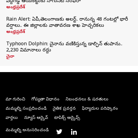
పెద్దగడ్డ ఆయకట్టుకు సాగునీటి సరఫరా
ఆంధ్రప్రదేశ్
Rain Alert: ఏపీ,తెలంగాణకు అలర్ట్.. రానున్న 48 గంటల్లో భారీ
వర్షాలు.. ఈ జిల్లాలకు వాతావరణ శాఖ హెచ్చరికలు
ఆంధ్రప్రదేశ్
Typhoon Dolphin: చైనాను వణికిస్తున్న డాల్ఫిన్‌ తుపాను..
2,230 విమానాలు రద్దు
చైనా
మా గురించి
గోప్యతా విధానం
నిబంధనలు & షరతులు
మమ్మల్ని సంప్రదించండి
నైతిక ప్రవర్తన
ఫిర్యాదుల పరిష్కారం
వార్తలు
న్యూస్ ఆర్కైవ్
టాపిక్స్ ఆర్కైవ్స్
మమ్మల్ని అనుసరించండి