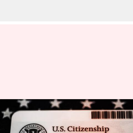
H1B visa: భారతీయులకు బైడెన్‌
శుభవార్త.. హెచ్‌-1బీ వీసాల
నిబంధనలు మరింత సరళతరం