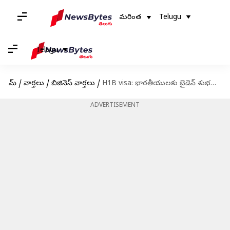
మరింత
Telugu
Telugu
హోమ్
/
వార్తలు
/
బిజినెస్ వార్తలు
/
H1B visa: భారతీయులకు బైడెన్‌ శుభవార్త.. హెచ్‌-1బీ వీసాల నిబంధనలు మరింత సరళతరం
ADVERTISEMENT