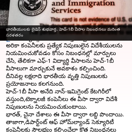
వ్రాసిన వారు
Dec 18, 2024
12:02 pm
Sirish Praharaju
ఈ వార్తాకథనం ఏంటి
భారతీయులకు బైడెన్‌ శుభవార్త.. హెచ్‌-1బీ వీసాల నిబంధనలు మరింత
అమెరికా
లో ఉద్యోగాలు చేయాలనుకునే యువతకు
జో
సరళతరం
బైడెన్‌
కార్యవర్గం ఒక శుభవార్త ఇచ్చింది.
అమెరికా కంపెనీలకు ప్రత్యేక నిపుణులైన విదేశీయులను
నియమించుకోవడం కోసం నిబంధనల్లో మార్పులు
చేసి, తేలికగా ఎఫ్-1 విద్యార్థి వీసాలను హెచ్-1బీ
వీసాలుగా మార్చుకునే అవకాశం కల్పించింది.
దీనివల్ల లక్షలాది భారతీయ వృత్తి నిపుణులకు
ప్రయోజనాలు కలగనుంది.
హెచ్-1బీ వీసా అనేది నాన్-ఇమిగ్రెంట్‌ కేటగిరీలో
వస్తుంది,టెక్నాలజీ కంపెనీలు ఈ వీసా ద్వారా విదేశీ
నిపుణులను నియమించుకుంటాయి.
భారత్‌, చైనా దేశాలు ఈ వీసా ద్వారా లబ్ధి పొందాయి.
తాజాగా,డిపార్ట్‌మెంట్‌ ఆఫ్‌ హోమ్‌ల్యాండ్‌ సెక్యూరిటీ
కంపెనీలకు సౌలభ్యం కల్పించేలా కొత్త నిబంధనలు