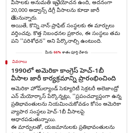
వీసాల‌కు అనుమతి ఇచ్చే యోచన ఉంది, అదనంగా
20,000 అడ్వాన్స్‌ డిగ్రీ వీసాలను కూడా జారీ
చేయనున్నారు.
అయితే, కొన్ని నాన్-ప్రాఫిట్‌ సంస్థలకు ఈ మార్పులు
వర్తించవు. కొత్త నిబంధనల ప్రకారం, ఈ సంస్థలు తమ
పని ''పరిశోధన'' అని పేర్కొనాల్సి ఉంటుంది.
మీరు
66%
శాతం పూర్తి చేశారు
వివరాలు
1990లో అమెరికా కాంగ్రెస్‌ హెచ్-1బీ
వీసాల జారీ కార్యక్రమాన్ని ప్రారంభించింది
అమెరికా హోమ్‌ల్యాండ్‌ సెక్యూరిటీ సెక్రటరీ అలెజాండ్రో
ఎన్‌ మేయోర్కాస్‌ పేర్కొన్నట్లు, ''ప్రపంచవ్యాప్తంగా ఉన్న
ప్రతిభావంతులను నియమించుకోవడం కోసం అమెరికా
వ్యాపార సంస్థలు హెచ్-1బీ వీసాలపై
ఆధారపడుతున్నాయి.
ఈ మార్పులతో, యజమానులకు ప్రతిభావంతులను