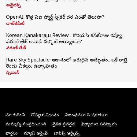
అథ్లెటిక్స్
OpenAI: కొత్త ఏఐ స్మార్ట్ స్పీకర్ ధర ఎంతో తెలుసా?
చాట్‌జీపీటీ
Korean Kanakaraju Review : కొరియన్ కనకరాజు రివ్యూ..
వరుణ్ తేజ్ కామెడీ వర్కౌట్ అయ్యిందా?
వరుణ్ తేజ్
Rare Sky Spectacle: ఆకాశంలో అరుదైన అద్భుతం.. ఒకే రాత్రి
రెండు చీకట్లు, ఉల్కాపాతం
స్పెయిన్
మా గురించి
గోప్యతా విధానం
నిబంధనలు & షరతులు
మమ్మల్ని సంప్రదించండి
నైతిక ప్రవర్తన
ఫిర్యాదుల పరిష్కారం
వార్తలు
న్యూస్ ఆర్కైవ్
టాపిక్స్ ఆర్కైవ్స్