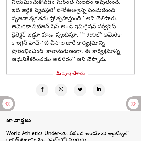
నియమించుకోవడం మరింత సులభం అవుతుంది.
ఇది ఆర్థిక వ్యవస్థలో పోటీతత్వాన్ని పెంచుతుంది.
సృజనాత్మకతను ప్రోత్సహిస్తుంది'' అని తెలిపారు.
అమెరికా సిటిజన్‌ షిప్‌ అండ్‌ ఇమిగ్రేషన్‌ సర్వీసెస్‌
డైరెక్టర్‌ జడ్డూ కూడా స్పందిస్తూ, ''1990లో అమెరికా
కాంగ్రెస్‌ హెచ్-1బీ వీసాల జారీ కార్యక్రమాన్ని
ప్రారంభించింది. కాలానుగుణంగా, ఈ కార్యక్రమాన్ని
ఆధునికీకరించడం అవసరం'' అని చెప్పారు.
మీరు పూర్తి చేశారు
తాజా వార్తలు
World Athletics Under-20: ప్రపంచ అండర్-20 అథ్లెటిక్స్‌లో
భారత్‌ శుభారంభం.. ఫైనల్స్‌లోకి ముగ్గురు!