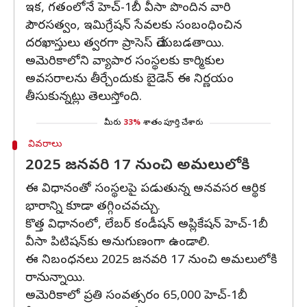
ఇక, గతంలోనే హెచ్-1బీ వీసా పొందిన వారి
పౌరసత్వం, ఇమిగ్రేషన్‌ సేవలకు సంబంధించిన
దరఖాస్తులు త్వరగా ప్రాసెస్‌ చేయబడతాయి.
అమెరికాలోని వ్యాపార సంస్థలకు కార్మికుల
అవసరాలను తీర్చేందుకు బైడెన్‌ ఈ నిర్ణయం
తీసుకున్నట్లు తెలుస్తోంది.
మీరు
33%
శాతం పూర్తి చేశారు
వివరాలు
2025 జనవరి 17 నుంచి అమలులోకి
ఈ విధానంతో సంస్థలపై పడుతున్న అనవసర ఆర్థిక
భారాన్ని కూడా తగ్గించవచ్చు.
కొత్త విధానంలో, లేబర్‌ కండీషన్‌ అప్లికేషన్‌ హెచ్-1బీ
వీసా పిటిషన్‌కు అనుగుణంగా ఉండాలి.
ఈ నిబంధనలు 2025 జనవరి 17 నుంచి అమలులోకి
రానున్నాయి.
అమెరికాలో ప్రతి సంవత్సరం 65,000 హెచ్-1బీ