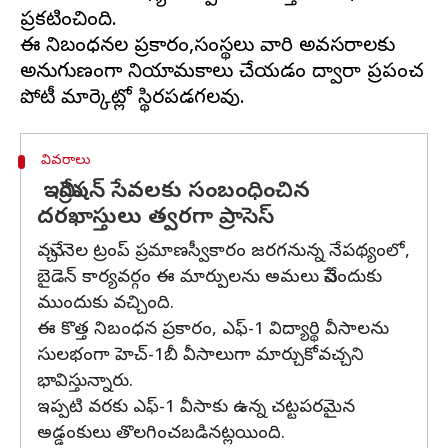
ప్రకటించింది.
ఈ నిబంధనల ప్రకారం,సంస్థలు వారి అవసరాలకు
అనుగుణంగా నియామకాలు చేయడం ద్వారా ప్రపంచ
వివరాలు
ఇమిగ్రేషన్‌ సేవలకు సంబంధించిన
దరఖాస్తులు త్వరగా ప్రాసెస్‌
వచ్చే నెల ట్రంప్‌ ప్రమాణస్వీకారం జరగనున్న నేపథ్యంలో,
బైడెన్‌ కార్యవర్గం ఈ మార్పులను అమలు చేసేందుకు
ముందుకు వచ్చింది.
ఈ కొత్త నిబంధన ప్రకారం, ఎఫ్-1 విద్యార్థి వీసాలను
సులభంగా హెచ్-1బీ వీసాలుగా మార్చుకోవచ్చని
భావిస్తున్నారు.
ఇప్పటి వరకు ఎఫ్-1 వీసాకు ఉన్న చట్టపరమైన
అడ్డంకులు తొలగించబడినట్లయింది.