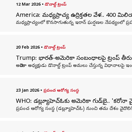
12 Mar 2026
•
డొనాల్డ్ ట్రంప్
America: మధ్యప్రాచ్య ఉద్రిక్తతల వేళ.. 400 మిల
మధ్యప్రాచ్యంలో కొనసాగుతున్న ఇరాన్‌ ఘర్షణల నేపథ్యంలో ప్
20 Feb 2026
•
డొనాల్డ్ ట్రంప్
Trump: భారత్-అమెరికా సంబంధాలపై ట్రంప్ తీరు
అమెరికా అధ్యక్షుడు డొనాల్డ్ ట్రంప్ అమలు చేస్తున్న విధానాలపై
23 Jan 2026
•
ప్రపంచ ఆరోగ్య సంస్థ
WHO: డబ్ల్యూహెచ్‌ఓకు అమెరికా గుడ్‌బై.. 'కరోనా 
ప్రపంచ ఆరోగ్య సంస్థ (డబ్ల్యూహెచ్‌ఓ) నుంచి తమ దేశం వైదొలిగే ప