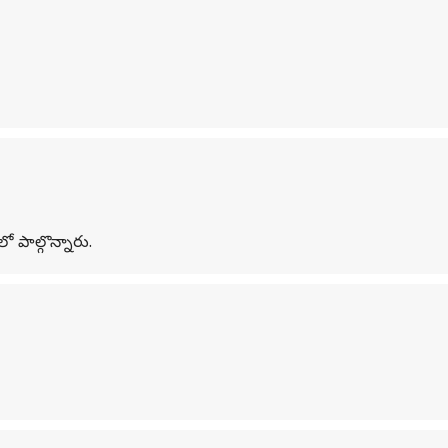
 పాల్గొన్నారు.