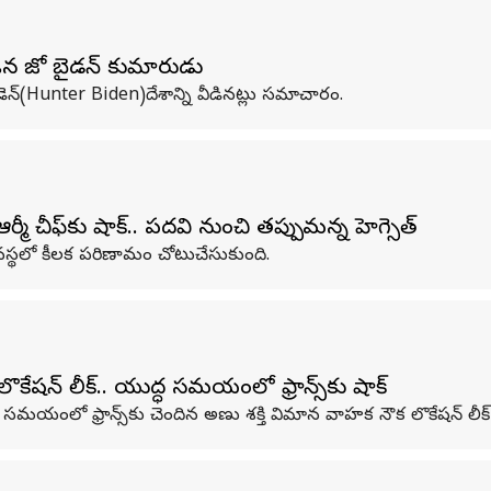
ిన జో బైడన్ కుమారుడు
డెన్(Hunter Biden)దేశాన్ని వీడినట్లు సమాచారం.
 చీఫ్‌కు షాక్.. పదవి నుంచి తప్పుకోమన్న హెగ్సెత్
వస్థలో కీలక పరిణామం చోటుచేసుకుంది.
ొకేషన్ లీక్.. యుద్ధ సమయంలో ఫ్రాన్స్‌కు షాక్
కొన్న సమయంలో ఫ్రాన్స్‌కు చెందిన అణు శక్తి విమాన వాహక నౌక లొకేషన్ లీ