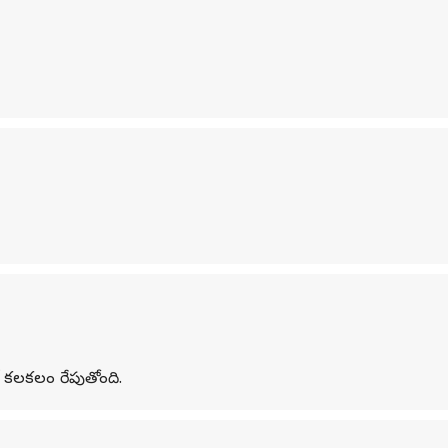
క్ కలకలం రేపుతోంది.