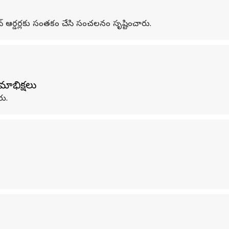
టివ్‌ ఆర్డర్లకు సంతకం చేసి సంచలనం సృష్టించారు.
మాభిక్షలు
రు.