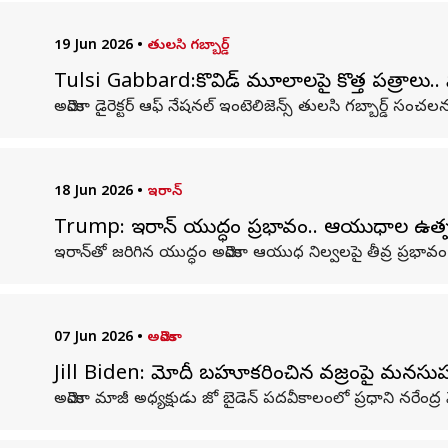
19 Jun 2026
•
తులసి గబ్బార్డ్
Tulsi Gabbard:కొవిడ్ మూలాలపై కొత్త పత్రాలు.. ఫ
అమెరికా డైరెక్టర్ ఆఫ్ నేషనల్ ఇంటెలిజెన్స్ తులసి గబ్బార్డ్ స
18 Jun 2026
•
ఇరాన్
Trump: ఇరాన్ యుద్ధం ప్రభావం.. ఆయుధాల ఉత్పత్త
ఇరాన్‌తో జరిగిన యుద్ధం అమెరికా ఆయుధ నిల్వలపై తీవ్ర ప్రభావం 
07 Jun 2026
•
అమెరికా
Jill Biden: మోదీ బహూకరించిన వజ్రంపై మనసుపడ్డ జ
అమెరికా మాజీ అధ్యక్షుడు జో బైడెన్ పదవీకాలంలో ప్రధాని నరేంద్ర