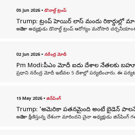
05 Jun 2026
•
డొనాల్డ్ ట్రంప్
Trump: ట్రంప్ హెయిర్ లాస్ మందు రికార్డుల్లో మా
అమెరికా అధ్యక్షుడు డొనాల్డ్ ట్రంప్ ఆరోగ్యం మరోసారి చర్చనీయా
02 Jun 2026
•
నరేంద్ర మోదీ
Pm Modi:పీఎం మోదీ ఐదు దేశాల నేతలకు బహూకర
ప్రధాని నరేంద్ర మోదీ ఇటీవల 5 దేశాల్లో పర్యటించారు. ఈ పర్
15 May 2026
•
జిన్‌పింగ్
Trump: 'అమెరికా పతనమైంది అంటే బైడెన్ పాలనే 
అమెరికా క్షీణిస్తున్న దేశంగా మారిందని చైనా అధ్యక్షుడు జిన్‌పింగ్