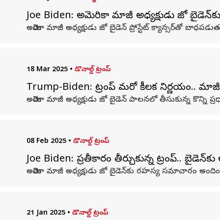
Joe Biden: అమెరికా మాజీ అధ్యక్షుడు జో బైడెన్‌కు ప్రోస
అమెరికా మాజీ అధ్యక్షుడు జో బైడెన్ ప్రోస్టేట్ క్యాన్సర్‌తో బాధపడ
18 Mar 2025
•
డొనాల్డ్ ట్రంప్
Trump-Biden: ట్రంప్‌ మరో కీలక నిర్ణయం.. మాజీ అధ్యక
అమెరికా మాజీ అధ్యక్షుడు జో బైడెన్‌ పాలనలో తీసుకున్న కొన్ని ప్ర
08 Feb 2025
•
డొనాల్డ్ ట్రంప్
Joe Biden: ప్రతీకారం తీర్చుకున్న ట్రంప్.. బైడెన్‌
అమెరికా మాజీ అధ్యక్షుడు జో బైడెన్‌కు రహస్య సమాచారం అందించాల
21 Jan 2025
•
డొనాల్డ్ ట్రంప్