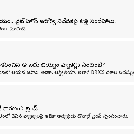
యం.. వైట్ హౌస్ ఆరోగ్య నివేదికపై కొత్త సందేహాలు!
ంశంగా మారింది.
ించిన ఆ ఐదు బియ్యం ప్యాకెట్లు ఏంటంటే?
యటనలో ఆయన జపాన్, అమెరికా, ఆస్ట్రేలియా, అలాగే BRICS దేశాల సదస్సులో
కారణం': ట్రంప్
 గతంలో చేసిన వ్యాఖ్యలపై అమెరికా అధ్యక్షుడు డొనాల్డ్ ట్రంప్ స్పందించారు.