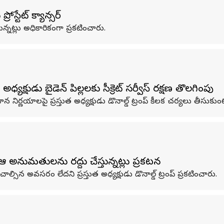
్టేట్‌ క్యాన్సర్‌
ుతున్నట్లు అధికారికంగా ప్రకటించారు.
్షుడు బైడెన్‌ పిల్లలకు సీక్రెట్ సర్వీస్‌ రక్షణ తొలగింపు
ధాన నిర్ణయాలపై ప్రస్తుత అధ్యక్షుడు డొనాల్డ్‌ ట్రంప్‌ కీలక చర్యలు తీసుకుం
కు ఆ అనుమతులను రద్దు చేస్తున్నట్లు ప్రకటన
్సిన అవసరం లేదని ప్రస్తుత అధ్యక్షుడు డొనాల్డ్‌ ట్రంప్‌ ప్రకటించారు.