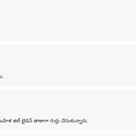
ు.
 మహిళ జిల్ బైడెన్ తాజాగా గుర్తు చేసుకున్నారు.