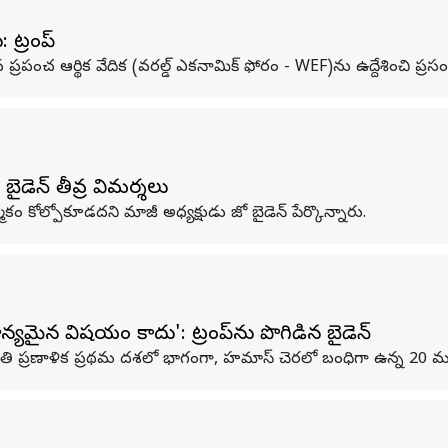
ట్రంప్
 జరిగిన ప్రపంచ ఆర్థిక వేదిక (వరల్డ్ ఎకనామిక్ ఫోరం - WEF)ను ఉద్దేశించి ప్రస
బైడెన్‌ తీవ్ర విమర్శలు
్మకం కోల్పోకూడదని మాజీ అధ్యక్షుడు జో బైడెన్‌ పేర్కొన్నారు.
ైన విషయం కాదు': ట్రంప్‌ను పొగిడిన బైడెన్
 శాంతి ప్రణాళిక ప్రథమ దశలో భాగంగా, హమాస్ చెరలో బంధిగా ఉన్న 20 మంద