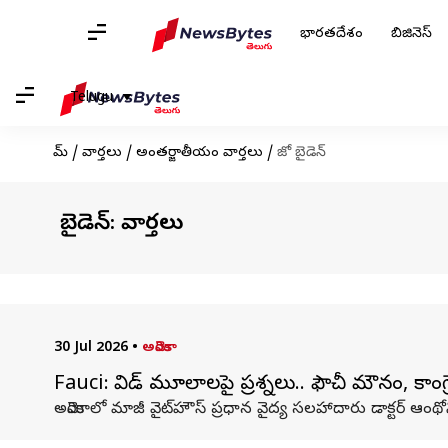
భారతదేశం
బిజినెస్
Telugu
హోమ్
/
వార్తలు
/
అంతర్జాతీయం వార్తలు
/
జో బైడెన్
జో బైడెన్: వార్తలు
30 Jul 2026
•
అమెరికా
Fauci: కోవిడ్ మూలాలపై ప్రశ్నలు.. ఫౌచీ మౌనం, కా
అమెరికాలో మాజీ వైట్‌హౌస్ ప్రధాన వైద్య సలహాదారు డాక్టర్ ఆంథో