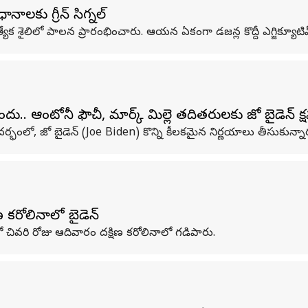
నాలకు గ్రీన్ సిగ్నల్
న ప్రత్యేక శైలిలో పాలన ప్రారంభించారు. ఆయన ఏకంగా డజన్ల కొద్దీ ఎగ్జిక్యూ
.. ఆంటోనీ ఫౌచీ, మార్క్‌ మిల్లె తదితరులకు జో బైడెన్‌ క్ష
ర్భంలో, జో బైడెన్‌ (Joe Biden) కొన్ని కీలకమైన నిర్ణయాలు తీసుకున్నా
 కరోలినాలో బైడెన్‌
లో చివరి రోజు ఆదివారం దక్షిణ కరోలినాలో గడిపారు.