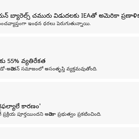
ియన్ బ్యారెల్స్ చమురు విడుదలకు IEAతో అమెరికా ప్రణాళి
రపంచవ్యాప్తంగా ఇంధన ధరలు పెరుగుతున్నాయి.
కు 55% వ్యతిరేకత
 ఇండో-అమెరికన్ సమాజంలో అసంతృప్తి వ్యక్తమవుతోంది.
వైఫల్యాలే కారణం'
్రక్రియ పూర్తయిందని అమెరికా ప్రభుత్వం ప్రకటించింది.