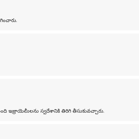
ంగించారు.
ి ఇజ్రాయెలీులను స్వదేశానికి తిరిగి తీసుకువచ్చారు.