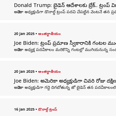
Donald Trump: బైడెన్ ఆదేశాలకు బ్రేక్.. ట్రంప్ విధా
అమెరికా అధ్యక్షుడిగా డొనాల్డ్‌ ట్రంప్‌ పదవి చేపట్టిన వెంటనే త
20 Jan 2025
•
అంతర్జాతీయం
Joe Biden: ట్రంప్ ప్రమాణ స్వీకారానికి గంటల ముందు
అమెరికా అధ్యక్ష పదవీకాలం మరికొన్ని గంటల్లో ముగియనున్న సంద
20 Jan 2025
•
అంతర్జాతీయం
Joe Biden: అమెరికా అధ్యక్షుడిగా చివరి రోజు దక్షిణ
అమెరికా అధ్యక్షుడిగా గద్దె దిగబోతున్న జో బైడెన్ తన పదవీకాలం
16 Jan 2025
•
డొనాల్డ్ ట్రంప్