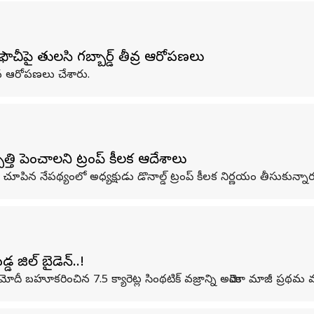
ౌచీపై తులసి గబ్బార్డ్ తీవ్ర ఆరోపణలు
ంచలన ఆరోపణలు చేశారు.
ి పెంచాలని ట్రంప్ కీలక ఆదేశాలు
చూపిన నేపథ్యంలో అధ్యక్షుడు డొనాల్డ్ ట్రంప్ కీలక నిర్ణయం తీసుకున్నార
ిల్‌ బైడెన్‌..!
 మోదీ బహూకరించిన 7.5 క్యారెట్ల సింథటిక్ వజ్రాన్ని అమెరికా మాజీ ప్రథమ