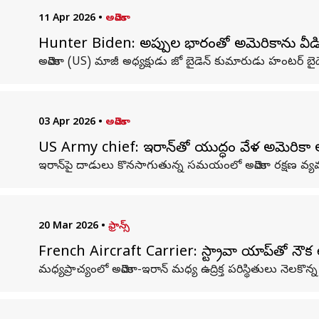
11 Apr 2026
•
అమెరికా
Hunter Biden: అప్పుల భారంతో అమెరికాను వీడ
అమెరికా (US) మాజీ అధ్యక్షుడు జో బైడెన్ కుమారుడు హంటర్ బై
03 Apr 2026
•
అమెరికా
US Army chief: ఇరాన్‌తో యుద్ధం వేళ అమెరికా ఆర్మీ
ఇరాన్‌పై దాడులు కొనసాగుతున్న సమయంలో అమెరికా రక్షణ వ్య
20 Mar 2026
•
ఫ్రాన్స్
French Aircraft Carrier: స్ట్రావా యాప్‌తో నౌక ల
మధ్యప్రాచ్యంలో అమెరికా-ఇరాన్ మధ్య ఉద్రిక్త పరిస్థితులు నెల