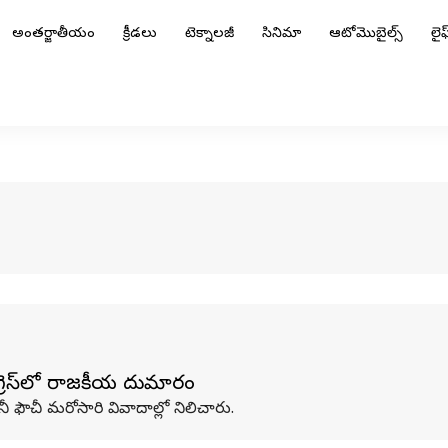
అంతర్జాతీయం
క్రీడలు
టెక్నాలజీ
సినిమా
ఆటోమొబైల్స్
లైఫ్
ంగ్రెస్‌లో రాజకీయ దుమారం
నీ ఫౌచీ మరోసారి వివాదాల్లో నిలిచారు.