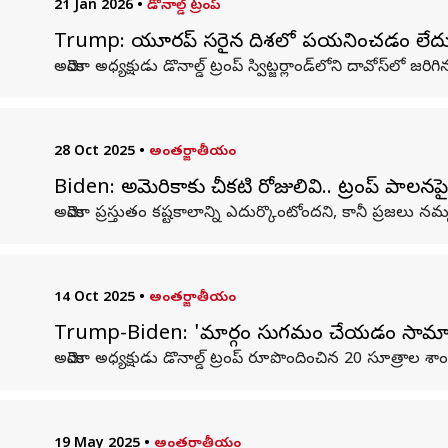
21 Jan 2026
•
డొనాల్డ్ ట్రంప్
Trump: యూరప్ సరైన దిశలో పయనించడం లేదు: 
అమెరికా అధ్యక్షుడు డొనాల్డ్ ట్రంప్ స్విట్జర్లాండ్‌లోని దావోస్‌లో
28 Oct 2025
•
అంతర్జాతీయం
Biden: అమెరికాకు చీకటి రోజులివి.. ట్రంప్‌ పాలనపై 
అమెరికా ప్రస్తుతం కష్టకాలాన్ని ఎదుర్కొంటోందని, కానీ ప్రజలు నమ
14 Oct 2025
•
అంతర్జాతీయం
Trump-Biden: 'మార్గం సుగమం చేయడం సామాన్యమ
అమెరికా అధ్యక్షుడు డొనాల్డ్ ట్రంప్ రూపొందించిన 20 సూత్రాల
19 May 2025
•
అంతర్జాతీయం