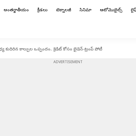
అంతర్జాతీయం
క్రీడలు
టెక్నాలజీ
సినిమా
ఆటోమొబైల్స్
లైఫ్
ుదిరిన కాల్పుల ఒప్పందం.. క్రెడిట్‌ కోసం బైడెన్‌-ట్రంప్‌ పోటీ
ADVERTISEMENT