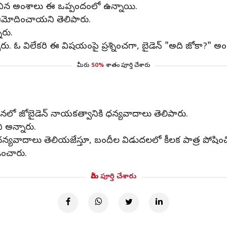
తావించిన అంశాలు ఈ ఒప్పందంలో ఉన్నాయి.
ఆమోదించాయని తెలిపారు.
ారు.
ారు. ఓ విలేకరి ఈ విషయంపై ప్రశ్నించగా, బైడెన్‌ "అది జోకా?" అ
మీరు
50%
శాతం పూర్తి చేశారు
ధనలో జోబైడెన్‌ నాయకత్వానికి ధన్యవాదాలు తెలిపారు.
ని అన్నారు.
కు ధన్యవాదాలు తెలియజేస్తూ, బందీల విడుదలలో కీలక పాత్ర పోషించి
డించారు.
మీరు పూర్తి చేశారు