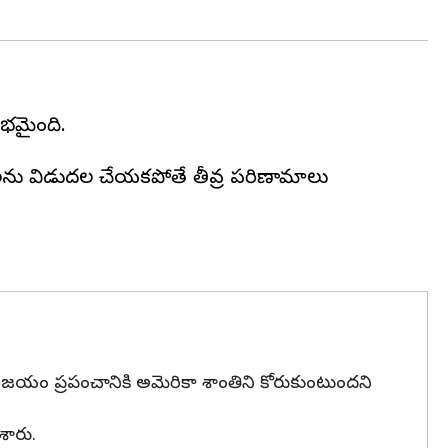
ంభమైంది.
ందీలను విడుదల చేయకపోతే తీవ్ర పరిణామాలు
న విజయం ప్రపంచానికి అమెరికా శాంతిని కోరుకుంటుందని
శారు.