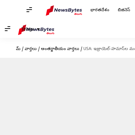
భారతదేశం
బిజినెస్
Telugu
హోమ్
/
వార్తలు
/
అంతర్జాతీయం వార్తలు
/
USA: ఇజ్రాయెల్‌-హమాస్‌ల మధ్య క