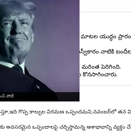
ం చెలరేగింది.
ుకునేందుకు ట్రంప్‌-బైడెన్‌ మధ్య మాటల యుద్ధం ప్రార
ా పాల్గొన్నారు.
హమాస్‌కు హెచ్చరిక చేస్తూ, తన ప్రమాణస్వీకారం నాటికి బ
‌ చేయడం వల్ల ఇరువర్గాలపై ఒత్తిడి మరింతగా పెరిగింది.
ంప్‌ పోటీ
 స్పందిస్తూ,ఇది గొప్ప కాల్పుల విరమణ ఒప్పందమని,నవంబర్‌లో త
కు అవసరమైన ఒప్పందాలపై చర్చిస్తామన్న ఆశాభావాన్ని వ్యక్తం చే