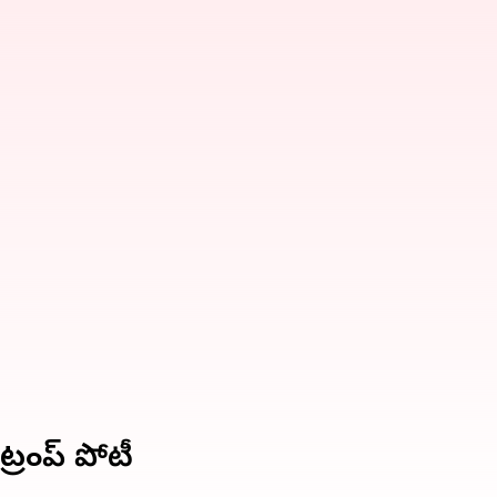
్రంప్‌ పోటీ