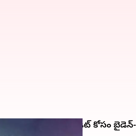
ాల్పుల ఒప్పందం.. క్రెడిట్‌ కోసం బైడెన్‌-ట