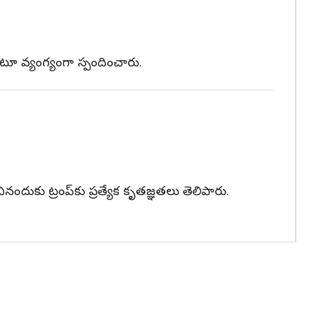
ంటూ వ్యంగ్యంగా స్పందించారు.
నందుకు ట్రంప్‌కు ప్రత్యేక కృతజ్ఞతలు తెలిపారు.