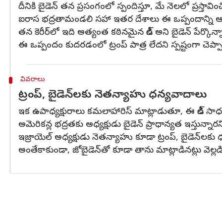
దీనికి బైడెన్‌ తన ప్రసంగంలో స్పందిస్తూ, మే నెలలో ప్రస్
ఐరాస భద్రతామండలి సహా ఇతర దేశాలు ఈ ఒప్పందాన్ని 
తన కెరీర్‌లో ఇది అత్యంత కఠినమైన డీల్‌ అని బైడెన్‌ పేర్కొన్న
ఈ ఒప్పందం కుదరడంలో ట్రంప్‌ పాత్ర లేదని స్పష్టంగా చెప్ప
వివరాలు
ట్రంప్‌, బైడెన్‌లకు నెతన్యాహు ధన్యవాదాలు
ఇక ఉపాధ్యక్షురాలు కమలాహారిస్‌ మాట్లాడుతూ, ఈ డీల్‌ సా
అమెరికన్ల భద్రతకు అధ్యక్షుడు బైడెన్‌ ప్రాధాన్యత ఇస్తున్నార
ఇజ్రాయెల్‌ అధ్యక్షుడు నెతన్యాహు కూడా ట్రంప్‌, బైడెన్‌ల
అంతేకాకుండా, జోబైడెన్‌తో కూడా తాను మాట్లాడినట్లు వెల్ల