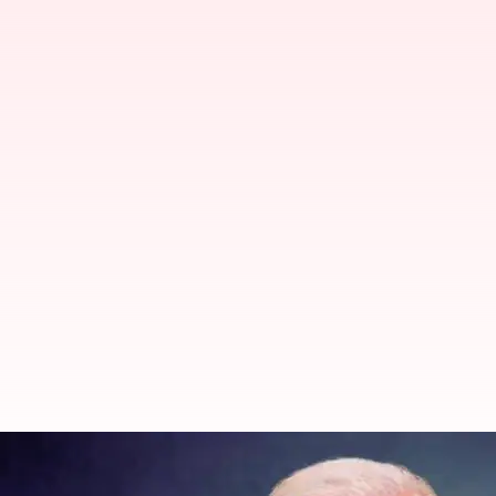
USA: ఇజ్రాయెల్‌-హమాస్‌ల మధ్య కుదిరిన క