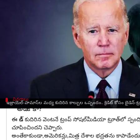
వ్రాసిన వారు
Jan 16, 2025
11:18 am
Sirish Praharaju
ఈ వార్తాకథనం ఏంటి
గాజాలో శాంతి ఒప్పందం కుదిరిన వెంటనే, మరోచోట వివాద
ఈ ఒప్పందాన్ని సాధించడంలో ఘనత తనదే అని నిరూపించ
ఈ వివాదంలో ప్రస్తుత ఉపాధ్యక్షురాలు
కమలా హారిస్‌
కూడ
అమెరికా అధ్యక్షుడిగా
డొనాల్డ్‌ ట్రంప్‌
కొన్ని రోజుల క్రితం 
ఎదుర్కోవలసి వస్తుందని ప్రకటించారు.
మరోవైపు నెతన్యాహును విమర్శించే వీడియోను ట్రంప్‌ షేర్
ఇదే సమయంలో
జో బైడెన్‌
వివరాలు
ఇజ్రాయెల్‌-హమాస్‌ల మధ్య కుదిరిన కాల్పుల ఒప్పందం.. క్రెడిట్‌ కోసం బైడెన్‌-ట్ర
"అది జోకా?"
ఈ డీల్‌ కుదిరిన వెంటనే ట్రంప్‌ సోషల్‌మీడియా ట్రూత్‌లో
చూపించిందని చెప్పారు.
అంతేకాకుండా,అమెరికన్లు,మిత్ర దేశాల భద్రతను కాపాడేందు