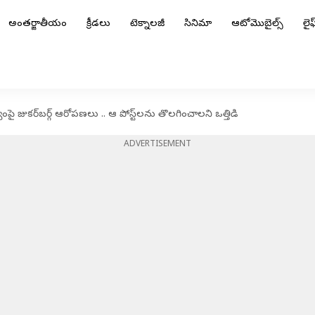
అంతర్జాతీయం
క్రీడలు
టెక్నాలజీ
సినిమా
ఆటోమొబైల్స్
లైఫ్
ై జుకర్‌బర్గ్ ఆరోపణలు .. ఆ పోస్ట్‌లను తొలగించాలని ఒత్తిడి
ADVERTISEMENT