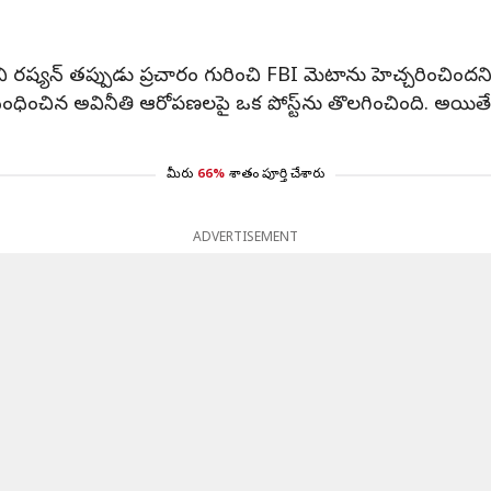
రష్యన్ తప్పుడు ప్రచారం గురించి FBI మెటాను హెచ్చరించిందని లేఖ
ంధించిన అవినీతి ఆరోపణలపై ఒక పోస్ట్‌ను తొలగించింది. అయితే
మీరు
66%
శాతం పూర్తి చేశారు
ADVERTISEMENT