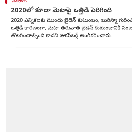
వివరాలు
2020లో కూడా మెటాపై ఒత్తిడి పెరిగింది
2020 ఎన్నికలకు ముందు బైడెన్ కుటుంబం, బురిస్మా గురించి 
ఒత్తిడి కారణంగా, మెటా తరువాత బైడెన్ కుటుంబానికి సంబ
తొలగించాల్సింది కాదని జుకర్‌బర్గ్ అంగీకరించారు.