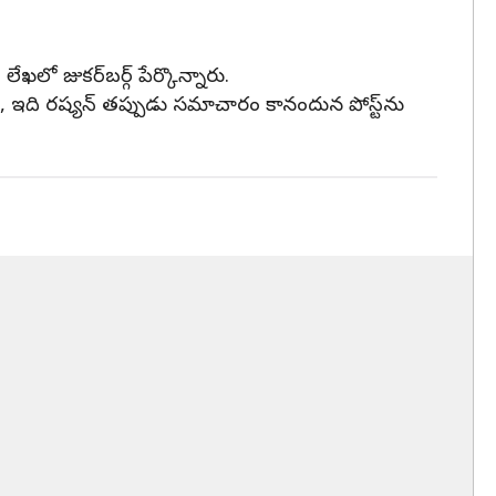
లో జుకర్‌బర్గ్ పేర్కొన్నారు.
, ఇది రష్యన్ తప్పుడు సమాచారం కానందున పోస్ట్‌ను