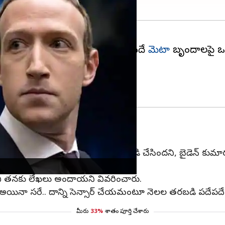
కమలా హారిస్‌
ల US ప్రభుత్వం పదేపదే
మెటా
బృందాలపై ఒత్త
లేఖలో ఈ ఆరోపణ చేశారు.
రాన్ని సెన్సార్ చేయమని ఫేస్‌బుక్‌పై ఒత్తిడి చేసిందని, బైడెన్ 
చి తనకు లేఖలు అందాయని వివరించారు.
‌ అయినా సరే.. దాన్ని సెన్సార్ చేయమంటూ నెలల తరబడి పదేపదే ఒత్త
మీరు
33%
శాతం పూర్తి చేశారు