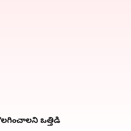
ొలగించాలని ఒత్తిడి