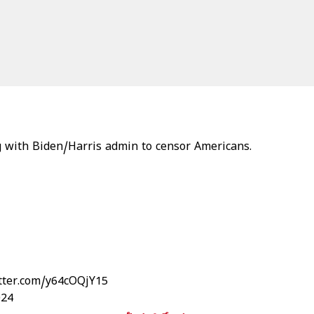
 with Biden/Harris admin to censor Americans.
itter.com/y64cOQjY15
024