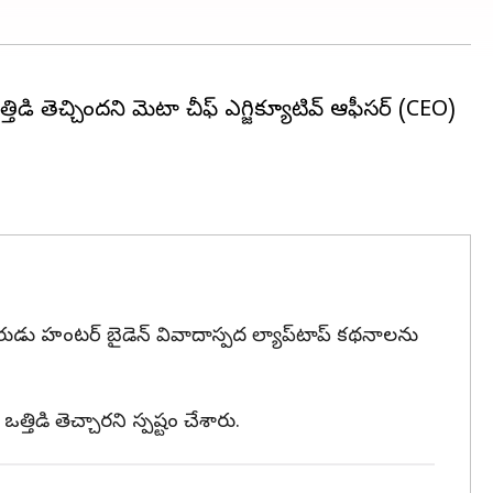
ిడి తెచ్చిందని మెటా చీఫ్ ఎగ్జిక్యూటివ్ ఆఫీసర్ (CEO)
కుమారుడు హంటర్ బైడెన్ వివాదాస్పద ల్యాప్‌టాప్ కథనాలను
ిడి తెచ్చారని స్పష్టం చేశారు.