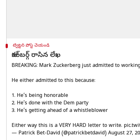
ట్విట్టర్ పోస్ట్ చేయండి
జుకర్‌బర్గ్ రాసిన లేఖ
BREAKING: Mark Zuckerberg just admitted to working
He either admitted to this because:
1. He’s being honorable
2. He’s done with the Dem party
3. He’s getting ahead of a whistleblower
Either way this is a VERY HARD letter to write.
pic.tw
— Patrick Bet-David (@patrickbetdavid)
August 27, 2