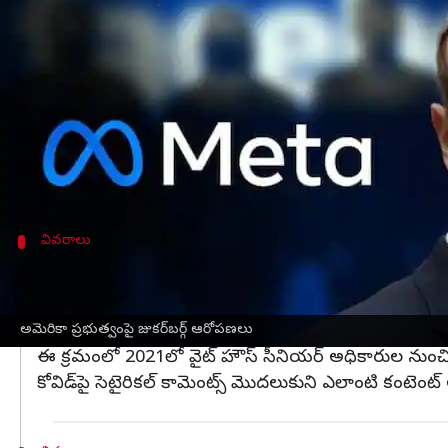
వ్రాసిన వారు
Aug 27, 2024
08:59 am
Sirish Praharaju
ఈ వార్తాకథనం ఏంటి
కోవిడ్ సంబంధిత పోస్ట్‌లను సెన్సార్ చేయమని
జో బైడెన్
,
మార్క్ జుకర్‌బర్గ్ ఆరోపించారు.
జుకర్‌బర్గ్ ఇటీవల హౌస్ జ్యుడిషియరీ కమిటీకి రాసిన 
వివరాలు
జుకర్‌బర్గ్ లేఖలో ఏం రాశారు?
జో బైడెన్- కమలా హారిస్ ప్రభుత్వం అమెరికన్ల కోవిడ్ సమాచా
కూడా పోస్ట్ కానివ్వకుండా అడ్డుకుందని చెప్పారు.
అమెరికా ప్రభుత్వంపై జుకర్‌బర్గ్ ఆరోపణలు
ఈ క్రమంలో 2021లో వైట్ హౌస్‌ సీనియర్ అధికారుల నుం
కోవిడ్‌పై సెటైరికల్ కామెంట్స్ మొదలుకుని ఎలాంటి కంటెంట్