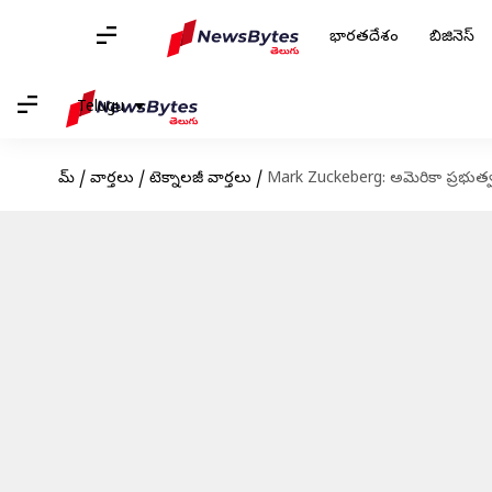
భారతదేశం
బిజినెస్
Telugu
హోమ్
/
వార్తలు
/
టెక్నాలజీ వార్తలు
/
Mark Zuckeberg: అమెరికా ప్రభుత్వంప