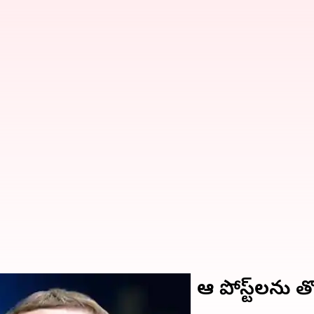
 జుకర్‌బర్గ్ ఆరోపణలు .. ఆ పోస్ట్‌లను త