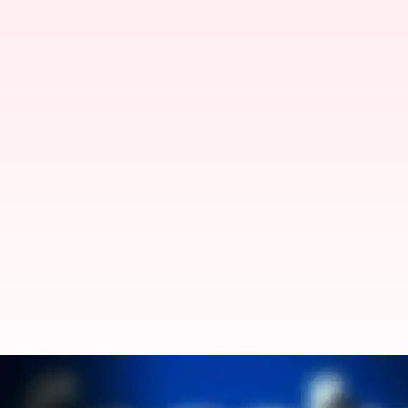
Mark Zuckeberg: అమెరికా ప్రభుత్వంపై