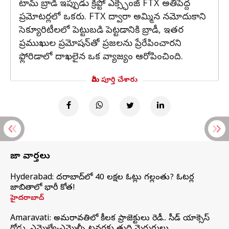
టామ్ బ్రాడీ ఇప్పుడు క్రిప్టో ఎక్స్ఛేంజ్ FTX అతిపెద్ద
ప్రమోటర్లలో ఒకరు. FTX ద్వారా అమ్మిన నమోదుకాని
సెక్యూరిటీలలో పెట్టుబడి పెట్టడానికి బ్రాడీ, ఇతర
ప్రముఖుల ప్రమోషన్‌తో ప్రజలను ప్రేరేపించారని
ఫ్లోరిడాలో దాఖలైన ఒక వ్యాజ్యం ఆరోపించింది.
మీరు పూర్తి చేశారు
తాజా వార్తలు
Hyderabad: హైదరాబాద్‌లో 40 లక్షల ఓట్లు గల్లంతు? ఓటర్ల
జాబితాలో భారీ కోత!
హైదరాబాద్
Amaravati: అమరావతిలో కీలక ప్రాజెక్టులు రెడీ.. సీడ్‌ యాక్సెస్‌