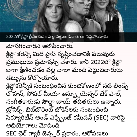
ఈ వార్తాకథనం ఏంటి
2022 నుండి సంవత్సరం నుండి
క్రిప్టో
పతనం
ప్రారంభమైంది. టోకెన్‌లు, NFTల మద్దతుదారులు,
2022లో క్రిప్టో క్షీణించడం వల్ల పెట్టుబడిదారులు నష్టపోయారు
అనేక మంది ప్రముఖులు పెట్టుబడిదారులను
మోసగించారని ఆరోపించారు.
క్రిప్టో కరెన్సీ మీద హైప్ సృష్టించడానికి పలువురు
ప్రముఖులు ప్రమోషన్స్ చేశారు. కానీ 2022లో క్రిప్టో
బాగా క్షీణించడం వల్ల చాలా మంది పెట్టుబడిదారులు
డబ్బును కోల్పోయారు.
క్రిప్టోకరెన్సీకి సంబంధించిన కుంభకోణంలో నటి లిండ్సే
లోహన్, సోషల్ మీడియా ఇన్ఫ్లూయెన్సర్ జేక్ పాల్,
సంగీతకారుడు సౌల్జా బాయ్ తదితరులు ఉన్నారు.
ట్రోనిక్స్, బిట్‌టొరెంట్ టోకెన్‌లకు సంబంధించి
సెక్యూరిటీస్ అండ్ ఎక్స్ఛేంజ్ కమీషన్ (SEC) వారిపై
అభియోగాలు మోపింది.
SEC చైర్ గ్యారీ జెన్స్లర్ ప్రకారం, ఆరోపణలు