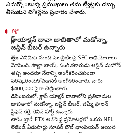
ఎదుర్కొంటున్న ప్రముఖులు తమ ట్వీట్లకు డబ్బు
క్రిప్టో
క్లాస్ యాక్షన్ దావా జాబితాలో మడోన్నా,
జస్టిన్ బీబర్ ఉన్నారు
మొత్తం ఎనిమిది మంది సెలబ్రిటీలపై SEC అభియోగాలు
మోపింది. సౌల్జా బాయ్, సంగీతకారుడు ఆస్టిన్ మహోన్
తప్ప అందరూ నేరాన్ని అంగీకరించకుండా
పరిష్కరించుకోవడానికి అంగీకరించారు. వారు
$400,000 పైగా చెల్లించారు.
డిసెంబరులో, క్లాస్ యాక్షన్ దావాలోని ప్రతివాదుల
జాబితాలో మడోన్నా, జస్టిన్ బీబర్, జిమ్మీ ఫాలన్,
స్టీఫెన్ కర్రీ, కెవిన్ హార్ట్ ఉన్నారు.
టామ్ బ్రాడీ FTX అతిపెద్ద ప్రమోటర్లలో ఒకరు NFL
లెజెండ్ ఏడుసార్లు సూపర్ బౌల్ ఛాంపియన్ అయిన