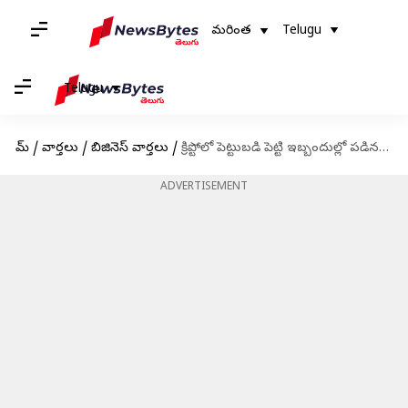
మరింత
Telugu
Telugu
హోమ్
/
వార్తలు
/
బిజినెస్ వార్తలు
/
క్రిప్టోలో పెట్టుబడి పెట్టి ఇబ్బందుల్లో పడిన ప్రముఖులు
ADVERTISEMENT