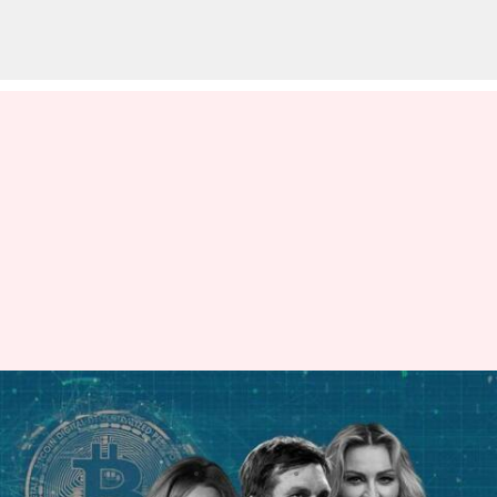
క్రిప్టోలో పెట్టుబడి పెట్టి ఇబ్బందుల్లో
పడిన ప్రముఖులు
వ్రాసిన వారు
Mar 24, 2023
12:00 pm
Nishkala Sathivada