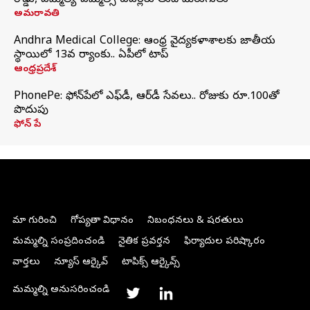
రోడ్డు, ఎమ్మెల్యే-ఎమ్మెల్సీ టవర్లకు తుది మెరుగులు
అమరావతి
Andhra Medical College: ఆంధ్ర వైద్యకళాశాలకు జాతీయ
స్థాయిలో 13వ ర్యాంకు.. ఏపీలో టాప్
ఆంధ్రప్రదేశ్
PhonePe: ఫోన్‌పేలో ఎఫ్‌డీ, ఆర్‌డీ సేవలు.. రోజుకు రూ.100తో
పొదుపు
ఫోన్‌ పే
మా గురించి
గోప్యతా విధానం
నిబంధనలు & షరతులు
మమ్మల్ని సంప్రదించండి
నైతిక ప్రవర్తన
ఫిర్యాదుల పరిష్కారం
వార్తలు
న్యూస్ ఆర్కైవ్
టాపిక్స్ ఆర్కైవ్స్
మమ్మల్ని అనుసరించండి