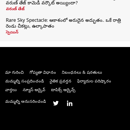
వరుణ్ తేజ్ కామెడీ వర్కౌట్ అయ్యిందా?
వరుణ్ తేజ్
Rare Sky Spectacle: ఆకాశంలో అరుదైన అద్భుతం.. ఒకే రాత్రి
రెండు చీకట్లు, ఉల్కాపాతం
స్పెయిన్
మా గురించి
గోప్యతా విధానం
నిబంధనలు & షరతులు
మమ్మల్ని సంప్రదించండి
నైతిక ప్రవర్తన
ఫిర్యాదుల పరిష్కారం
వార్తలు
న్యూస్ ఆర్కైవ్
టాపిక్స్ ఆర్కైవ్స్
మమ్మల్ని అనుసరించండి