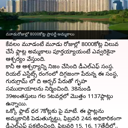
వ్రాసిన వారు
Mar 17, 2023
10:15 am
Sriram Pranateja
ఈ వార్తాకథనం ఏంటి
నగర ప్రాంతాల్లో ఫ్లాట్ల అమ్మకాలకు మంచి గిరాకీ ఉందని
మూడురోజుల్లో 8000కోట్ల ప్రాపర్టీ అమ్మకాలు
చెప్పడానికి ఈ ఉదాహరణ సరిపోతుంది కావచ్చు.
కేవలం మూడంటే మూడు రోజుల్లో 8000కోట్ల విలువ
చేసే ఫ్లాట్ల అమ్మకాలు పూర్తయ్యాయంటే ఎవ్వరికైనా
ఆశ్చర్యం వేస్తుంది.
కానీ ఆ ఆశ్చర్యాన్ని నిజం చేసింది డీఎల్ఎఫ్ సంస్థ.
రియల్ ఎస్టేట్స్ రంగంలో దిగ్గజంగా పేరున్న ఈ సంస్థ,
గురుగ్రామ్ లో ది ఆర్బర్ పేరుతో గృహ
సముదాయాలను నిర్మించింది. 38నుండి
39అంతస్తులు గల 5టవర్లలో మొత్తం 1137ఫ్లాట్లు
ఉన్నాయి.
ఒక్కో ఫ్లాట్ ధర 7కోట్లకు పై మాటే. ఈ ఫ్లాట్లను
అమ్మకానికి పెడుతున్నట్టు, ఫిబ్రవరి 24న అధికారికంగా
డీఎల్ఎఫ్ ప్రకటించింది. ఫిబ్రవరి 15, 16, 17తేదీల్లో..