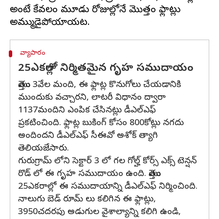
అంటే కేవలం మూడు రోజుల్లోనే మొత్తం ఫ్లాట్లు
వ్యాపారం
25ఎకరాల్లో నిర్మితమైన గృహ సముదాయం
మొత్తం 3వేల మంది, ఈ ఫ్లాట్ల కొనుగోలు చేయడానికి
ముందుకు వచ్చారని, లాటరీ విధానం ద్వారా
1137మందిని ఎంపిక చేసినట్లు డీఎల్ఎఫ్
ప్రకటించింది. ఫ్లాట్ల బుకింగ్ కోసం 800కోట్లు నగదు
అందిందని డీఎల్ఎఫ్ సీఈవో అశోక్ త్యాగి
తెలియజేసారు.
గురుగ్రామ్ లోని సెక్టార్ 3 లో గల గోల్హ్ కోర్స్ ఎక్స్ టెన్షన్
రొడ్ లో ఈ గృహ సముదాయం ఉంది. మొత్తం
25ఎకరాల్లో ఈ సముదాయాన్ని డీఎల్ఎఫ్ నిర్మించింది.
నాలుగు బెడ్ రూమ్ లు కలిగిన ఈ ఫ్లాట్లు,
3950చదరపు అడుగుల వైశాల్యాన్ని కలిగి ఉండి,