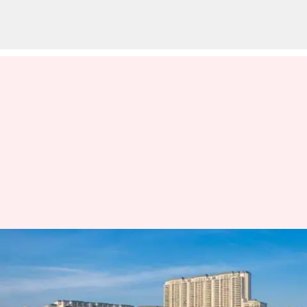
డీఎల్ఎఫ్ ఫ్లాట్లకు భారీ డిమాండ్,
మూడురోజుల్లో 8000కోట్ల ప్రాపర్టీ
అమ్మకాలు