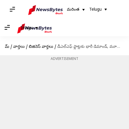
మరింత
Telugu
Telugu
హోమ్
/
వార్తలు
/
బిజినెస్ వార్తలు
/
డీఎల్ఎఫ్ ఫ్లాట్లకు భారీ డిమాండ్, మూడురోజుల్లో 8000కోట్ల ప్రాపర్టీ అమ్మకాలు
ADVERTISEMENT