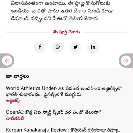
విలాసవంతంగా ఉంటాయి. ఈ ఫ్లాట్ల కొనుగోలుకు
ఇండియా వారితో పాటు ఇతర దేశాల నుండి కూడా
డిమాండ్ వచ్చిందని సీఈవో తెలియజేసారు.
మీరు పూర్తి చేశారు
తాజా వార్తలు
World Athletics Under-20: ప్రపంచ అండర్-20 అథ్లెటిక్స్‌లో
భారత్‌ శుభారంభం.. ఫైనల్స్‌లోకి ముగ్గురు!
అథ్లెటిక్స్
OpenAI: కొత్త ఏఐ స్మార్ట్ స్పీకర్ ధర ఎంతో తెలుసా?
చాట్‌జీపీటీ
Korean Kanakaraju Review : కొరియన్ కనకరాజు రివ్యూ..