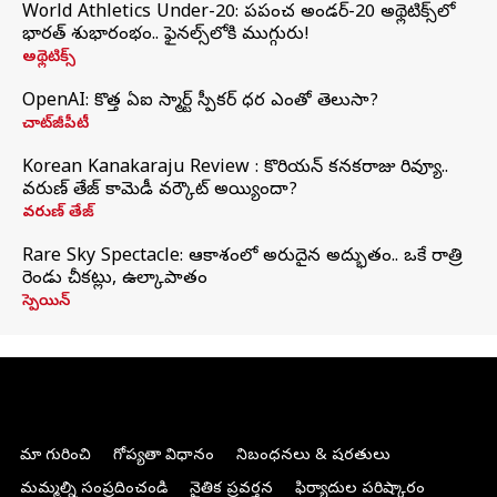
World Athletics Under-20: ప్రపంచ అండర్-20 అథ్లెటిక్స్‌లో
భారత్‌ శుభారంభం.. ఫైనల్స్‌లోకి ముగ్గురు!
అథ్లెటిక్స్
OpenAI: కొత్త ఏఐ స్మార్ట్ స్పీకర్ ధర ఎంతో తెలుసా?
చాట్‌జీపీటీ
Korean Kanakaraju Review : కొరియన్ కనకరాజు రివ్యూ..
వరుణ్ తేజ్ కామెడీ వర్కౌట్ అయ్యిందా?
వరుణ్ తేజ్
Rare Sky Spectacle: ఆకాశంలో అరుదైన అద్భుతం.. ఒకే రాత్రి
రెండు చీకట్లు, ఉల్కాపాతం
స్పెయిన్
మా గురించి
గోప్యతా విధానం
నిబంధనలు & షరతులు
మమ్మల్ని సంప్రదించండి
నైతిక ప్రవర్తన
ఫిర్యాదుల పరిష్కారం