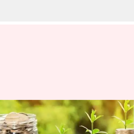
Small savings schemes: కేంద్రం
'న్యూ ఇయర్' కానుక.. సుకన్య
సమృద్ధి యోజనపై భారీగా వడ్డీ