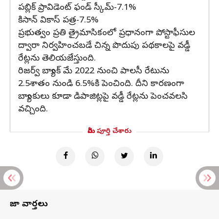
పబ్లిక్ ప్రావిడెంట్ ఫండ్ స్కీమ్-7.1%
కిసాన్ వికాస్ పత్ర-7.5%
ప్రభుత్వం ప్రతి త్రైమాసికంలో ప్రధానంగా పోస్టాఫీసుల
ద్వారా నిర్వహించబడే చిన్న పొదుపు పథకాలపై వడ్డీ
రేట్లను తెలియజేస్తుంది.
రిజర్వ్ బ్యాంక్ మే 2022 నుంచి పాలసీ రేటును
2.5శాతం నుండి 6.5%కి పెంచింది. దీని కారణంగా
బ్యాంకులు కూడా డిపాజిట్లపై వడ్డీ రేట్లను పెంచవలసి
వచ్చింది.
మీరు పూర్తి చేశారు
తాజా వార్తలు