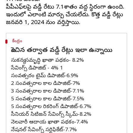
పీపీఎఫ్‌లపై వడ్డీ రేటు 7.1శాతం వద్ద స్థిరంగా ఉంచింది.
ఇందులో ఎలాంటి మార్పు చేయలేదు. కొత్త వడ్డీ రేట్లు
కేంద్రం
పెంచిన తర్వాత వడ్డీ రేట్లు ఇలా ఉన్నాయి
సుకన్య సమృద్ధి ఖాతా పథకం- 8.2%
సేవింగ్స్ డిపాజిట్ - 4% 1
సంవత్సరం టైమ్ డిపాజిట్-6.9%
2 సంవత్సరాల కాల డిపాజిట్-7%
3 సంవత్సరాల కాల డిపాజిట్-7.1%
5 సంవత్సరాల కాల డిపాజిట్-7.5%
5 సంవత్సరాల రికరింగ్ డిపాజిట్-6.7%
సీనియర్ సిటిజన్ సేవింగ్స్ స్కీమ్-8.2%
నెలవారీ ఆదాయ ఖాతా పథకం-7.4%
నేషనల్ సేవింగ్స్ సర్టిఫికేట్-7.7%