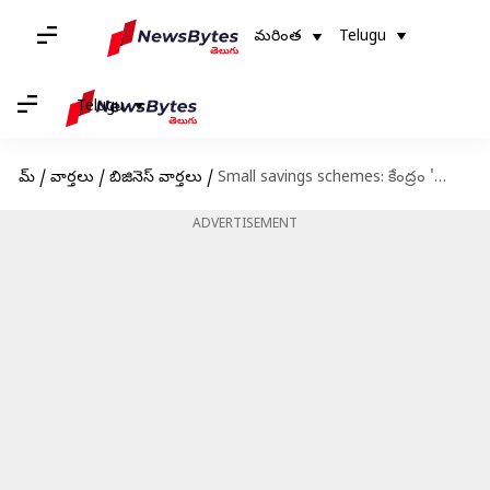
మరింత
Telugu
Telugu
హోమ్
/
వార్తలు
/
బిజినెస్ వార్తలు
/
Small savings schemes: కేంద్రం 'న్యూ ఇయర్' కానుక.. సుకన్య సమృద్ధి యోజనపై భారీగా వడ్డీ పెంపు
ADVERTISEMENT