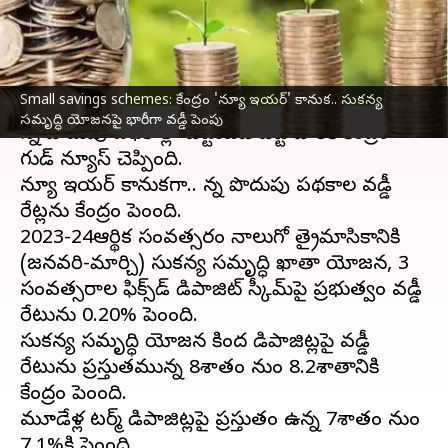
పెంపు
వ్రాసిన వారు
Dec 30, 2023
09:03 am
Stalin
ఈ వార్తాకథనం ఏంటి
Small savings schemes: కేంద్రం 'న్యూ ఇయర్' కానుక.. సుకన్య
సమృద్ధి యోజనపై భారీగా వడ్డీ పెంపు
చిన్న పొదుపు పథకాల్లో పెట్టుబడి పెట్టే వారికి కేంద్రం
గుడ్ న్యూస్ చెప్పింది.
న్యూ ఇయర్ కానుకగా.. చిన్న పొదుపు పథకాల వడ్డీ
రేట్లను కేంద్రం పెంచింది.
2023-24ఆర్థిక సంవత్సరం నాలుగో త్రైమాసికానికి
(జనవరి-మార్చి) సుకన్య సమృద్ధి ఖాతా యోజన, 3
సంవత్సరాల ఫిక్స్‌డ్ డిపాజిట్ స్కీమ్‌పై ప్రభుత్వం వడ్డీ
రేటును 0.20% పెంచింది.
సుకన్య సమృద్ధి యోజన కింద డిపాజిట్లపై వడ్డీ
రేటును ప్రస్తుతమున్న 8శాతం నుంచి 8.2శాతానికి
కేంద్రం పెంచింది.
మూడేళ్ల టర్మ్ డిపాజిట్లపై ప్రస్తుతం ఉన్న 7శాతం నుంచి
7.1%కి పెంచింది.