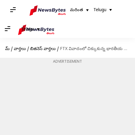
మరింత
Telugu
Telugu
హోమ్
/
వార్తలు
/
బిజినెస్ వార్తలు
/
FTX వివాదంలో చిక్కుకున్న భారతీయ సంతతికి చెందిన టెక్కీ నిషాద్ సింగ్
ADVERTISEMENT