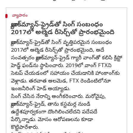
వ్యాపారం
బ్యాంక్‌మ్యాన్-ఫ్రైడ్‌తో సింగ్ సంబంధం
2017లో అల్మెడ రీసెర్చ్‌తో ప్రారంభమైంది
బ్యాంక్‌మ్యాన్-ఫ్రైడ్‌తో సింగ్ వృత్తిపరమైన సంబంధం
2017లో అల్మెడ రీసెర్చ్‌తో ప్రారంభమైంది, అదే
సంవత్సరం బ్యాంక్‌మ్యాన్-ఫ్రైడ్ గ్యారీ వాంగ్‌తో కలిసి క్రిప్టో
హెడ్జ్ ఫండ్‌ను స్థాపించారు. 2019లో వాంగ్ FTXని
సెటప్ చేయడంలో సహాయం చేయడానికి హాంకాంగ్‌కు
వెళ్లాడు. తరవాత అలమెడ, FTX రెండింటిలోనూ
ఇంజనీరింగ్ హెడ్ అయ్యాడు.
సింగ్ చేసిన నేరాన్ని అంగీకరించారు. మరోవైపు,
బ్యాంక్‌మ్యాన్-ఫ్రైడ్, తాను కస్టమర్ల నుండి
ఉద్దేశపూర్వకంగా దొంగిలించలేదని పదేపదే
పేర్కొన్నాడు. మోసం ఆరోపణలను కూడా
కొట్టిపారేశారు.