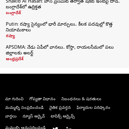
Shakib Al Hasan: హసీనా ప్రెస్‌మీట్‌ తర్వాత షకీబ్‌ ఇంటిపై దాడి..
బంగ్లాదేశ్‌లో ఉద్రిక్తత
బంగ్లాదేశ్
Putin: రష్యా సైన్యంలో భారీ మార్పులు.. కీలక పదవుల్లో కొత్త
నియామకాలు
రష్యా
APSDMA: నేడు ఏపీలో వానలు.. కోస్తా, రాయలసీమలో పలు
జిల్లాలకు అలర్ట్
ఆంధ్రప్రదేశ్
మా గురించి
గోప్యతా విధానం
నిబంధనలు & షరతులు
మమ్మల్ని సంప్రదించండి
నైతిక ప్రవర్తన
ఫిర్యాదుల పరిష్కారం
వార్తలు
న్యూస్ ఆర్కైవ్
టాపిక్స్ ఆర్కైవ్స్
మమ్మల్ని అనుసరించండి