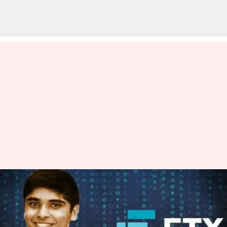
FTX వివాదంలో చిక్కుకున్న భారతీయ
సంతతికి చెందిన టెక్కీ నిషాద్ సింగ్
వ్రాసిన వారు
Mar 02, 2023
06:34 pm
Nishkala Sathivada