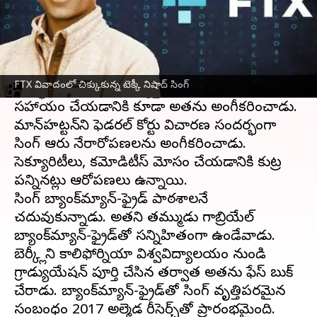
ఈ వార్తాకథనం ఏంటి
FTXలో ఇంజనీరింగ్ మాజీ డైరెక్టర్ నిషాద్ సింగ్ ఆరు
మోసం ఆరోపణలకు నేరాన్ని అంగీకరించాడు.
క్రిప్టో
FTX వివాదంలో చిక్కుకున్న టెక్కీ నిషాద్ సింగ్
ఎక్స్ఛేంజ్ పతనంపై దర్యాప్తు చేయడానికి ప్రభుత్వానికి
సహాయం చేయడానికి కూడా అతను అంగీకరించాడు.
మాన్‌హట్టన్‌లోని ఫెడరల్ కోర్టులో విచారణ సందర్భంగా
సింగ్ ఆరు నేరారోపణలను అంగీకరించాడు.
సెక్యూరిటీలు, కమోడిటీస్ మోసం చేయడానికి కుట్ర
పన్నినట్లు ఆరోపణలు ఉన్నాయి.
సింగ్ బ్యాంక్‌మ్యాన్-ఫ్రైడ్ పాఠశాలలోనే
చదువుకున్నాడు. అతని తమ్ముడు గాబ్రియేల్
బ్యాంక్‌మ్యాన్-ఫ్రైడ్‌తో సన్నిహితంగా ఉండేవాడు.
బెర్క్లీలోని కాలిఫోర్నియా విశ్వవిద్యాలయం నుండి
గ్రాడ్యుయేషన్ పూర్తి చేసిన తర్వాత అతను ఫేస్ బుక్ లో
చేరాడు. బ్యాంక్‌మ్యాన్-ఫ్రైడ్‌తో సింగ్ వృత్తిపరమైన