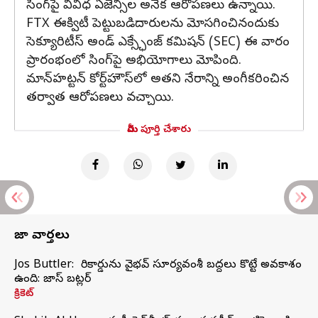
సింగ్‌పై వివిధ ఏజెన్సీల అనేక ఆరోపణలు ఉన్నాయి.
FTX ఈక్విటీ పెట్టుబడిదారులను మోసగించినందుకు
సెక్యూరిటీస్ అండ్ ఎక్స్ఛేంజ్ కమిషన్ (SEC) ఈ వారం
ప్రారంభంలో సింగ్‌పై అభియోగాలు మోపింది.
మాన్‌హట్టన్ కోర్ట్‌హౌస్‌లో అతని నేరాన్ని అంగీకరించిన
తర్వాత ఆరోపణలు వచ్చాయి.
మీరు పూర్తి చేశారు
తాజా వార్తలు
Jos Buttler: నా రికార్డును వైభవ్ సూర్యవంశీ బద్దలు కొట్టే అవకాశం
ఉంది: జాస్ బట్లర్
క్రికెట్