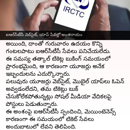
ఈ వార్తాకథనం ఏంటి
రైల్వే టికెట్ల బుకింగ్‌కు సంబంధించి
ఐఆర్‌సీటీసీ
వెబ్‌సైట్,
మొబైల్ యాప్ సేవల్లో అంతరాయం ఏర్పడింది.
ఐఆర్‌సీటీసీ వెబ్‌సైట్, యాప్ సేవల్లో అంతరాయం
మెయింటెనెన్స్ పనుల కారణంగా సర్వర్‌ డౌన్‌
అయింది, దాంతో గురువారం ఉదయం కొన్ని
గంటలపాటు ఐఆర్‌సీటీసీ సేవలు పనిచేయలేదు.
ఈ సమస్య తత్కాల్‌ టికెట్ల బుకింగ్ సమయంలో
ప్రారంభమైంది, ఆ కారణంగా యూజర్లు అనేక
ఇబ్బందులను ఎదుర్కొన్నారు.
పలువురు యూజర్లు వెబ్‌సైట్, మొబైల్ యాప్‌లు ఓపెన్‌
అవ్వడంలేదని, తమ టికెట్లు బుక్‌
చేసుకోలేకపోతున్నట్లు సోషల్‌ మీడియా వేదికలపై
పోస్టులు పెడుతున్నారు.
ఈ అంశంపై ఐఆర్‌సీటీసీ స్పందించి, మెయింటెనెన్స్
కారణంగా ఈ సమయంలో టికెట్‌ సేవలు
అందుబాటులో లేవని తెలిపింది.