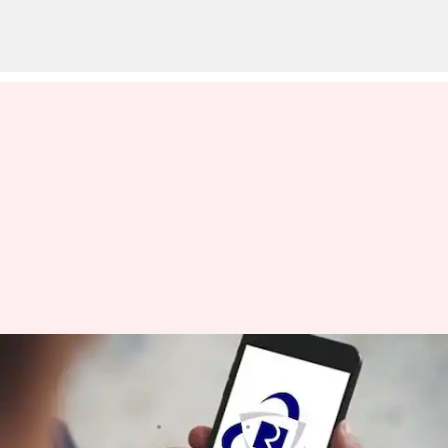
IRCTC Down: ఐఆర్‌సీటీసీ వెబ్‌సైట్,
యాప్ సేవల్లో అంతరాయం
వ్రాసిన వారు
Dec 26, 2024
11:50 am
Sirish Praharaju