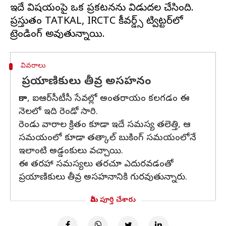
ఇదే విషయంపై ఒక ప్రకటనను విడుదల చేసింది.
ప్రస్తుతం TATKAL, IRCTC కీవర్డ్స్‌ ట్విట్టర్‌లో
వివరాలు
ప్రయాణికులు తీవ్ర అసహనం
కాగా, ఐఆర్‌సీటీసీ సేవల్లో అంతరాయం కలగడం ఈ
నెలలో ఇది రెండో సారి.
రెండు వారాల క్రితం కూడా ఇదే సమస్య తలెత్తి, ఆ
సమయంలో కూడా తత్కాల్‌ బుకింగ్‌ సమయంలోనే
ఇలాంటి అడ్డంకులు వచ్చాయి.
ఈ తరహా సమస్యలు తరచూ ఎదురవడంతో
ప్రయాణికులు తీవ్ర అసహనానికి గురవుతున్నారు.
మీరు పూర్తి చేశారు