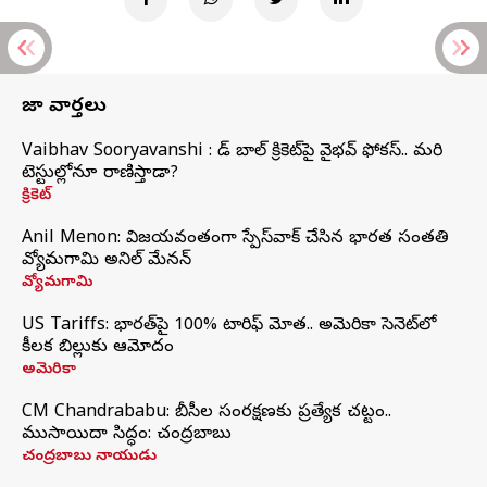
తాజా వార్తలు
Vaibhav Sooryavanshi : రెడ్ బాల్ క్రికెట్‌పై వైభవ్ ఫోకస్.. మరి
టెస్టుల్లోనూ రాణిస్తాడా?
క్రికెట్
Anil Menon: విజయవంతంగా స్పేస్‌వాక్‌ చేసిన భారత సంతతి
వ్యోమగామి అనిల్‌ మేనన్
వ్యోమగామి
US Tariffs: భారత్‌పై 100% టారిఫ్‌ మోత.. అమెరికా సెనెట్‌లో
కీలక బిల్లుకు ఆమోదం
అమెరికా
CM Chandrababu: బీసీల సంరక్షణకు ప్రత్యేక చట్టం..
ముసాయిదా సిద్ధం: చంద్రబాబు
చంద్రబాబు నాయుడు