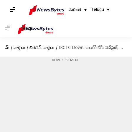
మరింత
Telugu
Telugu
హోమ్
/
వార్తలు
/
బిజినెస్ వార్తలు
/
IRCTC Down: ఐఆర్‌సీటీసీ వెబ్‌సైట్, యాప్ సేవల్లో అంతరాయం
ADVERTISEMENT