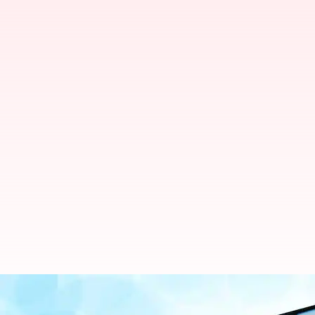
ఇకపై ఖరీదైనవిగా మారనున్న ఆన్‌లైన్ చె