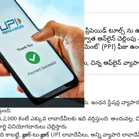
ోటీసులో, వాలెట్ లేదా కార్డ్‌ల వంటి ప్రీపెయిడ్ టూల్స్ 
ను వసూలు చేయాలని సూచించిన తర్వాత ఆన్‌లైన్ చెల్లింపు
కు 'ప్రీపెయిడ్ పేమెంట్ ఇన్‌స్ట్రుమెంట్' (PPI) ఫీజు ఉ
 ఇంటర్‌చేంజ్ రుసుము ఉంటుంది.
లిస్తారు
ుండి వ్యాపారికి చేసే లావాదేవీలకు సర్‌ఛార్జ్ వర్తించదు. ఇంధన స్టేషన్
ుంది.
. Rs.2,000 కంటే ఎక్కువ లావాదేవీలకు ఇది వర్తిస్తుంది. అందువల
ి వినియోగదారులు చెల్లిస్తారు.
ి కాబట్టి, బ్యాంక్-టు-బ్యాంక్ UPI లావాదేవీలు, అన్ని వ్యాపారి 