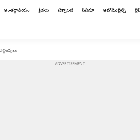
అంతర్జాతీయం
క్రీడలు
టెక్నాలజీ
సినిమా
ఆటోమొబైల్స్
లైఫ్
ెల్లింపులు
ADVERTISEMENT