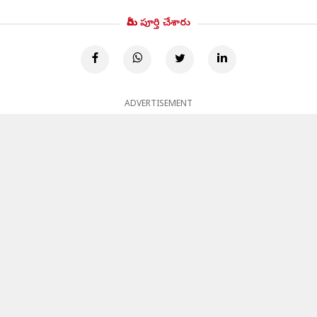
మీరు పూర్తి చేశారు
ADVERTISEMENT