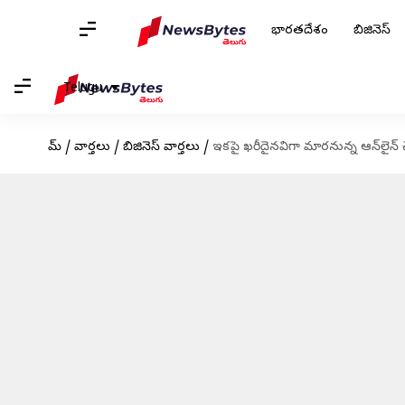
భారతదేశం
బిజినెస్
Telugu
హోమ్
/
వార్తలు
/
బిజినెస్ వార్తలు
/
ఇకపై ఖరీదైనవిగా మారనున్న ఆన్‌లైన్ చ