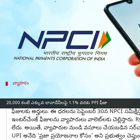
వ్రాసిన వారు
Mar 29, 2023
12:35 pm
Nishkala Sathivada
ఈ వార్తాకథనం ఏంటి
నేషనల్ పేమెంట్స్ కార్పొరేషన్ ఆఫ్ ఇండియా (NPCI) ఒక న
ద్వారా చేసే వ్యాపార లావాదేవీలపై ఇంటర్‌చేంజ్ ఫీజుల
ఇక నుండి రూ.20,000 కంటే ఎక్కువ లావాదేవీలపై 1.1% వర
అధికారం ఇవ్వడానికి అయ్యే ఖర్చును కవర్ చేయడానికి
వ్యాపారం
ఇంటర్‌చేంజ్ ఫీజులను వ్యాపారులు వాలెట్‌లకు చెల్
బ్యాంక్, ప్రీపెయిడ్ వాలెట్ వ్యక్తి నుండి వ్యక్తికి, వ్యక్తి న
20,000 కంటే ఎక్కువ లావాదేవీలపై 1.1% వరకు PPI ఫీజు
ఫీజులకు అర్హులు. ఈ ధరలను సెప్టెంబర్ 30న NPCI సమీక్షిస్త
ఇంటర్‌చేంజ్ ఫీజులను వ్యాపారులు వాలెట్‌లకు చెల్లిస్తారు
లేదు. అయితే, వ్యాపారుల నుండి వసూలు చేయబడిన సర్‌చార్జ
UPI అనేది 'ప్రజా ప్రయోజనాల కోసం' అని ప్రభుత్వం చెప్తుంద