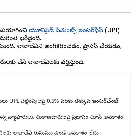
ను ఉపయోగించి
యూనిఫైడ్ పేమెంట్స్ ఇంటర్‌ఫేస్
(UPI)
 మరింత ఖరీదైంది.
ంటుంది. లావాదేవీని అంగీకరించడం, ప్రాసెస్ చేయడం,
ల వ్యాపారులు UPI చెల్లింపులపై 0.5% వరకు తక్కువ ఇంటర్‌చేంజ్
్ల, చిన్న వ్యాపారులు, దుకాణదారులపై ప్రభావం చూపే అవకాశం
లావాదేవీలకు లావాదేవీ రుసుము ఉండే అవకాశం లేదు.