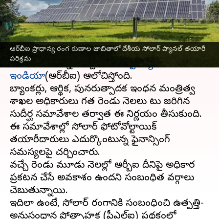
వ్రాసిన వారు
Sep 19, 2023
06:18 pm
Stalin
ఈ వార్తాకథనం ఏంటి
ఆర్‌బీఐ ప్రాధాన్య రంగ రుణాల జాబితాలో దేశీయ సోలార్ ప్యానల్ తయారీ
ప్రాధాన్యత రంగ రుణ గ్రహీతల జాబితాలో సోలార్ ప్యానెల్
పరిశ్రమ
తయారీ రంగాన్ని చేర్చాలని
రిజర్వ్ బ్యాంక్ ఆఫ్
ఇండియా
(ఆర్‌బీఐ) ఆలోచిస్తోంది.
బ్యాంకర్లు, ఆర్థిక, పునరుత్పాదక ఇంధన మంత్రిత్వ
శాఖల అధికారులు గత రెండు నెలలు పాటు జరిగిన
సుదీర్ఘ సమావేశాల తర్వాత ఈ నిర్ణయం తీసుకుంది.
ఈ సమావేశాల్లో సోలార్ ఫోటోవోల్టాయిక్
తయారీదారులు ఎదుర్కొంటున్న ఫైనాన్సింగ్
సమస్యలపై చర్చించారు.
వచ్చే రెండు మూడు నెలల్లో ఆర్బీఐ దీనిపై అధికార
ప్రకటన చేసే అవకాశం ఉందని సంబంధిత వర్గాలు
చెబుతున్నాయి.
ఇదిలా ఉంటే, సోలార్ రంగానికి సంబంధించి ఉత్పత్తి-
అనుసంధాన ప్రోత్సాహక (పీఎల్ఐ) పథకంలో