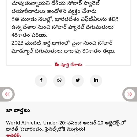
చూపుతున్నాయని దేశీయ సోలార్ ప్యానెల్
తయారీదారులు ఆందోళన వ్యక్తం చేశారు.
గత మూడు నెలల్లో, భారతదేశం ఎఫ్‌టీఏలను కలిగి
ఉన్న దేశాల నుంచి సోలార్ ప్యానెల్ దిగుమతులు
48శాతం పెరిగాయి.
2023 మొదటి అర్ధ భాగంలో చైనా నుంచి సోలార్
మాడ్యూల్ దిగుమతులు దాదాపు 80శాతం తగ్గాయి.
మీరు పూర్తి చేశారు
తాజా వార్తలు
World Athletics Under-20: ప్రపంచ అండర్-20 అథ్లెటిక్స్‌లో
భారత్‌ శుభారంభం.. ఫైనల్స్‌లోకి ముగ్గురు!
అథ్లెటిక్స్