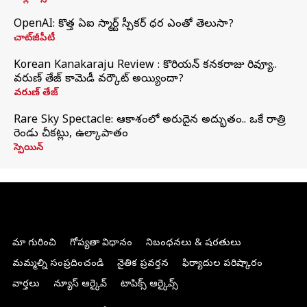
OpenAI: కొత్త ఏఐ స్మార్ట్ స్పీకర్ ధర ఎంతో తెలుసా?
చాట్‌జీపీటీ
Korean Kanakaraju Review : కొరియన్ కనకరాజు రివ్యూ..
వరుణ్ తేజ్ కామెడీ వర్కౌట్ అయ్యిందా?
వరుణ్ తేజ్
Rare Sky Spectacle: ఆకాశంలో అరుదైన అద్భుతం.. ఒకే రాత్రి
రెండు చీకట్లు, ఉల్కాపాతం
స్పెయిన్
మా గురించి
గోప్యతా విధానం
నిబంధనలు & షరతులు
మమ్మల్ని సంప్రదించండి
నైతిక ప్రవర్తన
ఫిర్యాదుల పరిష్కారం
వార్తలు
న్యూస్ ఆర్కైవ్
టాపిక్స్ ఆర్కైవ్స్