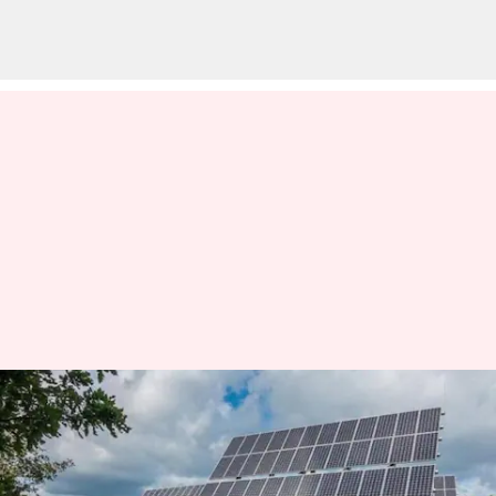
ఆర్‌బీఐ ప్రాధాన్య రంగ రుణాల
జాబితాలో దేశీయ సోలార్ ప్యానల్
తయారీ పరిశ్రమ