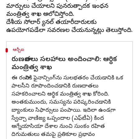
మార్పులు చేయాలని పునరుత్పాదక ఇంధన
మంత్రిత్వ శాఖ ఆలోచిస్తోంది.
దేశీయ సోలార్ ప్యానల్ తయారీదారులకు
ఆర్బీఐ
రుణదాతలు సలహాలు అందించాలి: ఆర్థిక
మంత్రిత్వ శాఖ
ఈ రంగానికి ఫైనాన్సింగ్‌ను సులభతరం చేయడానికి ఒక
పాలసీని రూపొందించడానికి రుణదాతలు
సహకరించాలని ఆర్థిక మంత్రిత్వ శాఖ కోరింది.
అంతకుముందు, సమస్యను పరిష్కరించడానికి
బ్యాంకులు సిఫార్సులు పంపాయి. ఇదిలా ఉండగా,
స్వేచ్చా వాణిజ్య ఒప్పందాల (ఎఫ్‌టీఏ) కింద
ఆగ్నేయాసియా దేశాల నుంచి సుంకం రహిత
దిగుమతులు తమపై ప్రతికూల ప్రభావం