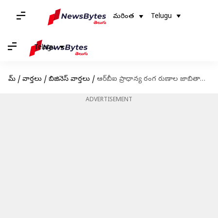
మరింత
Telugu
Telugu
హోమ్
/
వార్తలు
/
బిజినెస్ వార్తలు
/
ఆర్‌బీఐ ప్రాధాన్య రంగ రుణాల జాబితాలో దేశీయ సోలార్ ప్యానల్ తయారీ పరిశ్రమ
ADVERTISEMENT