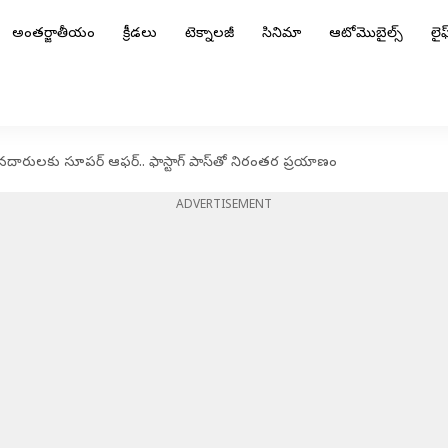
అంతర్జాతీయం
క్రీడలు
టెక్నాలజీ
సినిమా
ఆటోమొబైల్స్
లైఫ్
దారులకు సూపర్ ఆఫర్.. ఫాస్టాగ్‌ పాస్‌తో నిరంతర ప్రయాణం
ADVERTISEMENT