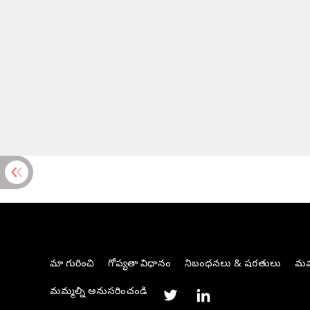
మా గురించి
గోప్యతా విధానం
నిబంధనలు & షరతులు
మమ్
మమ్మల్ని అనుసరించండి