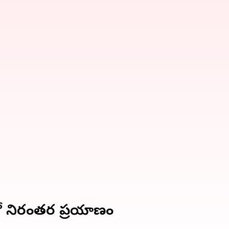
‌తో నిరంతర ప్రయాణం