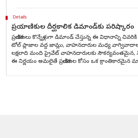
Details
ప్రయాణికుల దీర్ఘకాలిక డిమాండ్‌కు పరిష్కారం
ప్రయాణికులు కొన్నేళ్లుగా డిమాండ్ చేస్తున్న ఈ విధానాన్ని చివరి
టోల్ ప్లాజాల వద్ద జామ్లు, వాహనదారుల మధ్య వాగ్వివా
లక్షలాది మంది ప్రైవేట్ వాహనదారులకు సౌకర్యవంతమైన, నిరా
ఈ నిర్ణయం అమలైతే ప్రయాణికుల కోసం ఒక క్రాంతికారమైన మ