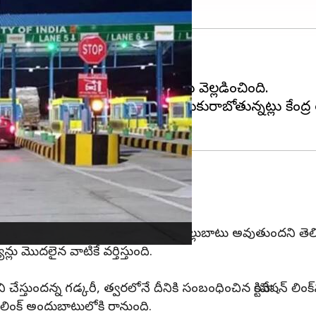
రభుత్వం శుభవార్త అందించింది.
ంగా 'వార్షిక పాస్' తీసుకురానున్నట్లు వెల్లడించింది.
ం నాడు నుంచి అందుబాటులోకి తీసుకురాబోతున్నట్లు కేంద్ర
్సి ఉంటుంది.
200 ట్రిప్పులు పూర్తయ్యేవరకు ఈ పాస్ చెల్లుబాటు అవుతుందని తెల
ు మొదలైన వాటికే వర్తిస్తుంది.
స్తుందన్న గడ్కరీ, త్వరలోనే దీనికి సంబంధించిన యాక్టివేషన్ లింక
ఈ లింక్‌ అందుబాటులోకి రానుంది.