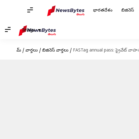
భారతదేశం
బిజినెస్
Telugu
హోమ్
/
వార్తలు
/
బిజినెస్ వార్తలు
/
FASTag annual pass: ప్రైవేట్ వాహన