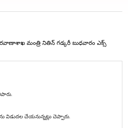
 రవాణాశాఖ మంత్రి నితిన్ గడ్కరీ బుధవారం ఎక్స్
ిపారు.
్‌ను విడుదల చేయనున్నట్లు చెప్పారు.