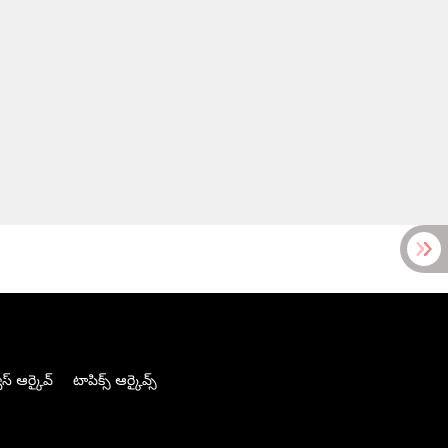
స్ ఆర్కైవ్
టాపిక్స్ ఆర్కైవ్స్