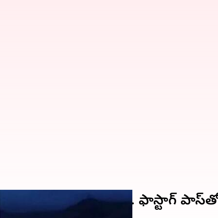
దారులకు సూపర్ ఆఫర్.. ఫాస్టాగ్‌ పాస్