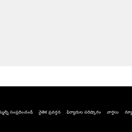
మల్ని సంప్రదించండి
నైతిక ప్రవర్తన
ఫిర్యాదుల పరిష్కారం
వార్తలు
న్యూ