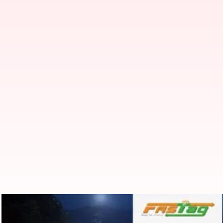
FASTag annual pass: ప్రైవేట్ వాహన