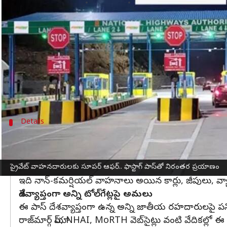
వ్రాసిన వారు
Jun 18, 2025
03:32 pm
Jayachandra Akuri
ఈ వార్తాకథనం ఏంటి
జాతీయ రహదారులపై ప్రయాణించే వాహనదారులకు కేంద్ర ప్
టోల్‌గేట్‌ల వద్ద సమయనష్టాన్ని తగ్గిస్తూ, ఫాస్టాగ్ ఆధారిత
ఈ పాస్‌ను ఈ ఏడాది ఆగస్టు 15, స్వాతంత్య్ర దినోత్సవ
Details
రూ.3వేల చార్జితో ఏడాది పాటు ప్రయోజనం
ఈ యాన్యువల్ పాస్ కోసం వాహనదారులు రూ.3,000 చెల్లించాల
ఒకసారి యాక్టివేట్ చేసిన తర్వాత ఏదైనా ఒకటే - ఏడాది లేదా 
ప్రైవేట్ వాహనదారులకు సూపర్ ఆఫర్.. ఫాస్టాగ్‌ పాస్‌తో నిరంతర ప్రయాణం
ఇది నాన్-కమర్షియల్ వాహనాలు అయిన కార్లు, జీపులు, వ్యాన్ల
దేశవ్యాప్తంగా అన్ని టోల్‌గేట్లపై అమలు
ఈ పాస్‌ దేశవ్యాప్తంగా ఉన్న అన్ని జాతీయ రహదారులపై పని చే
రాజ్‌మార్గ్ యాప్, NHAI, MoRTH వెబ్‌సైట్లు వంటి వేదికల్లో 