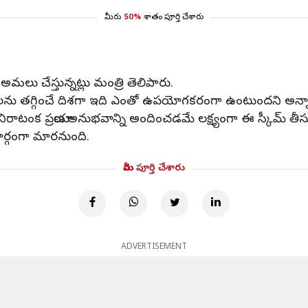
మీరు
50%
శాతం పూర్తి చేశారు
కి అమలు చేస్తున్నట్లు మంత్రి తెలిపారు.
దాలను తగ్గించే దిశగా ఇది ఎంతో ఉపయోగకరంగా ఉంటుందని అన్న
టంక ప్రయాణ అనుభవాన్ని అందించడమే లక్ష్యంగా ఈ స్కీమ్ తీసుకొచ్
ార్గంగా మారనుంది.
మీరు పూర్తి చేశారు
ADVERTISEMENT