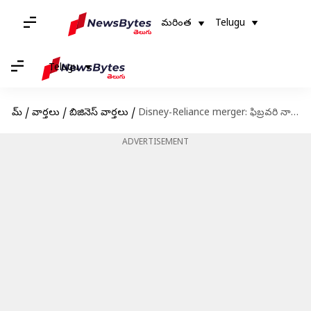
మరింత
Telugu
Telugu
హోమ్
/
వార్తలు
/
బిజినెస్ వార్తలు
/
Disney-Reliance merger: ఫిబ్రవరి నాటికి డిస్నీ-రిలయన్స్ విలీనం పూర్తి!
ADVERTISEMENT