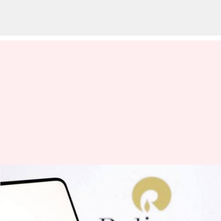
Disney-Reliance merger: ఫిబ్రవరి
నాటికి డిస్నీ-రిలయన్స్ విలీనం
పూర్తి!