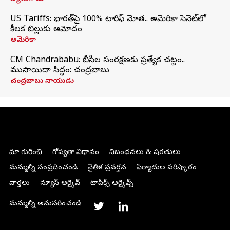
US Tariffs: భారత్‌పై 100% టారిఫ్‌ మోత.. అమెరికా సెనెట్‌లో
కీలక బిల్లుకు ఆమోదం
అమెరికా
CM Chandrababu: బీసీల సంరక్షణకు ప్రత్యేక చట్టం..
ముసాయిదా సిద్ధం: చంద్రబాబు
చంద్రబాబు నాయుడు
మా గురించి
గోప్యతా విధానం
నిబంధనలు & షరతులు
మమ్మల్ని సంప్రదించండి
నైతిక ప్రవర్తన
ఫిర్యాదుల పరిష్కారం
వార్తలు
న్యూస్ ఆర్కైవ్
టాపిక్స్ ఆర్కైవ్స్
మమ్మల్ని అనుసరించండి