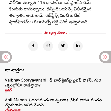
విలీనం తర్వాత 115 ఛానెల్‌లు ఒకే ప్లాట్‌ఫారమ్
కిందుకు రానున్నాయి. డిస్నీ-రిలయన్స్ విలీనమైన
తర్వాత.. అమెజాన్, నెట్‌ఫ్లిక్స్ వంటి ఓటీటీ
ప్లాట్‌ఫారమ్‌ల రిలయల్స్ గట్టి పోటీ ఇవ్వనుంది.
మీరు పూర్తి చేశారు
తాజా వార్తలు
Vaibhav Sooryavanshi : రెడ్ బాల్ క్రికెట్‌పై వైభవ్ ఫోకస్.. మరి
టెస్టుల్లోనూ రాణిస్తాడా?
క్రికెట్
Anil Menon: విజయవంతంగా స్పేస్‌వాక్‌ చేసిన భారత సంతతి
వ్యోమగామి అనిల్‌ మేనన్
వ్యోమగామి