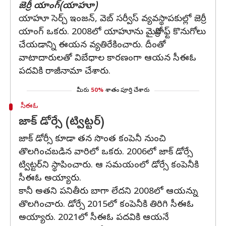
జెర్రీ యాంగ్(యాహూ)
యాహూ సెర్చ్ ఇంజన్, వెబ్ సర్వీస్‌ వ్యవస్థాపకుల్లో జెర్రీ
యాంగ్ ఒకరు. 2008లో యాహూను మైక్రోసాఫ్ట్ కొనుగోలు
చేయడాన్ని ఈయన వ్యతిరేకించారు. దీంతో
వాటాదారులతో విబేధాల కారణంగా ఆయన సీఈఓ
పదవికి రాజీనామా చేశారు.
మీరు
50%
శాతం పూర్తి చేశారు
సీఈఓ
జాక్ డోర్సే (ట్విట్టర్)
జాక్ డోర్సీ కూడా తన సొంత కంపెనీ నుంచి
తొలగించబడిన వారిలో ఒకరు. 2006లో జాక్ డోర్సే
ట్విట్టర్‌ని స్థాపించారు. ఆ సమయంలో డోర్సే కంపెనీకి
సీఈఓ అయ్యారు.
కానీ అతని పనితీరు బాగా లేదని 2008లో ఆయన్ను
తొలగించారు. డోర్సే 2015లో కంపెనీకి తిరిగి సీఈఓ
అయ్యారు. 2021లో సీఈఓ పదవికి ఆయనే