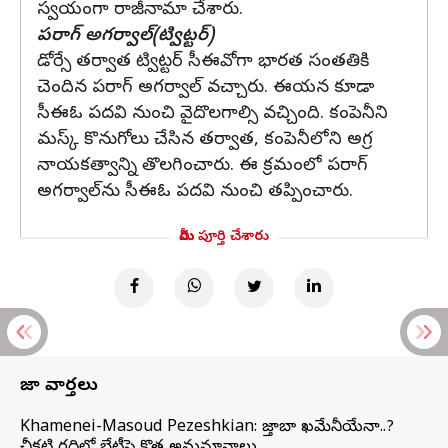
స్వయంగా రాజీనామా చేశారు.
పరాగ్ అగర్వాల్(ట్విట్టర్)
డోర్సే తర్వాత ట్విట్టర్ సీఈవోగా భారత సంతతికి
చెందిన పరాగ్ అగర్వాల్ వచ్చారు. ఈయన కూడా
సీఈఓ పదవి నుంచి వైదొలగాల్సి వచ్చింది. కంపెనీని
మస్క్ కొనుగోలు చేసిన తర్వాత, కంపెనీలోని అగ్ర
నాయకత్వాన్ని తొలగించారు. ఈ క్రమంలో పరాగ్
అగర్వాల్‌ను సీఈఓ పదవి నుంచి తప్పించారు.
మీరు పూర్తి చేశారు
తాజా వార్తలు
Khamenei-Masoud Pezeshkian: మొజ్తాబా ఖమేనీయేనా..?