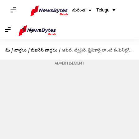
మరింత
Telugu
Telugu
హోమ్
/
వార్తలు
/
బిజినెస్ వార్తలు
/
ఆపిల్, ట్విట్టర్, ఫ్లిప్‌కార్ట్ లాంటి కంపెనీల్లో ఉద్యోగాలు కోల్పోయిన వ్వవస్థాపకులు, సీఈఓలు వీరే
ADVERTISEMENT