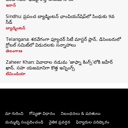
చీకటి గదిలో భేటీపై కొత్త అనుమానాలు
ఇరాన్
Sindhu: ప్రపంచ బ్యాడ్మింటన్‌ ఛాంపియన్‌షిప్‌లో సింధుకు 9వ
సీడ్
బ్యాడ్మింటన్
Telangana: శరవేగంగా ఫ్యూచర్ సిటీ మాస్టర్ ప్లాన్.. డిసెంబరులో
గ్లోబల్‌ సమిట్‌లో విడుదలకు సన్నాహాలు
తెలంగాణ
Zaheer Khan: వివాదాల నడుమ 'జాఫ్నా కింగ్స్'లోకి జహీర్
ఖాన్.. సహ యజమానిగా కొత్త ఇన్నింగ్స్
టీమిండియా
మా గురించి
గోప్యతా విధానం
నిబంధనలు & షరతులు
మమ్మల్ని సంప్రదించండి
నైతిక ప్రవర్తన
ఫిర్యాదుల పరిష్కారం