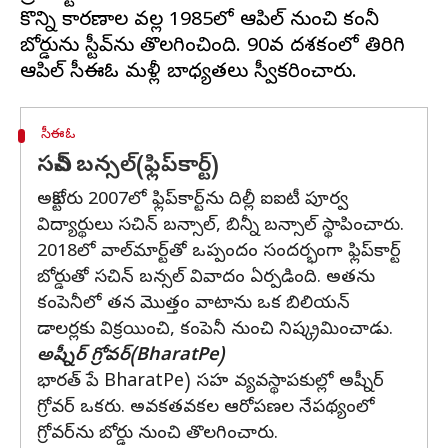
కొన్ని కారణాల వల్ల 1985లో ఆపిల్ నుంచి కంపెనీ
బోర్డును స్టీవ్‌ను తొలగించింది. 90వ దశకంలో తిరిగి
సీఈఓ
సచిన్ బన్సల్(ఫ్లిప్‌కార్ట్)
అక్టోబరు 2007లో ఫ్లిప్‌కార్ట్‌ను దిల్లీ ఐఐటీ పూర్వ
విద్యార్థులు సచిన్ బన్సాల్, బిన్నీ బన్సాల్ స్థాపించారు.
2018లో వాల్‌మార్ట్‌తో ఒప్పందం సందర్భంగా ఫ్లిప్‌కార్ట్
బోర్డుతో సచిన్ బన్సల్ వివాదం ఏర్పడింది. అతను
కంపెనీలో తన మొత్తం వాటాను ఒక బిలియన్
డాలర్లకు విక్రయించి, కంపెనీ నుంచి నిష్క్రమించాడు.
అష్నీర్ గ్రోవర్(BharatPe)
భారత్ పే BharatPe) సహ వ్యవస్థాపకుల్లో అష్నీర్
గ్రోవర్ ఒకరు. అవకతవకల ఆరోపణల నేపథ్యంలో
గ్రోవర్‌ను బోర్డు నుంచి తొలగించారు.