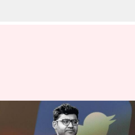
ఆపిల్, ట్విట్టర్, ఫ్లిప్‌కార్ట్ లాంటి
కంపెనీల్లో ఉద్యోగాలు కోల్పోయిన
వ్వవస్థాపకులు, సీఈఓలు వీరే