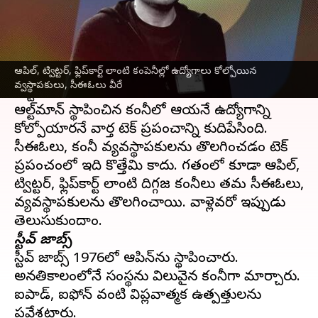
వ్రాసిన వారు
Nov 20, 2023
05:36 pm
Stalin
ఈ వార్తాకథనం ఏంటి
ఆపిల్, ట్విట్టర్, ఫ్లిప్‌కార్ట్ లాంటి కంపెనీల్లో ఉద్యోగాలు కోల్పోయిన
ఓపెన్‌ఏఐ(OpenAI) సంస్థ వ్యవస్థాపకుడు సామ్
వ్వస్థాపకులు, సీఈఓలు వీరే
ఆల్ట్‌మాన్‌ను కంపెనీ సీఈఓ పదవి నుంచి తొలగించారు.
ఆల్ట్‌మాన్‌ స్థాపించిన కంపెనీలో ఆయనే ఉద్యోగాన్ని
కోల్పోయారనే వార్త టెక్ ప్రపంచాన్ని కుదిపేసింది.
సీఈఓలు, కంపెనీ వ్యవస్థాపకులను తొలగించడం టెక్
ప్రపంచంలో ఇది కొత్తేమి కాదు. గతంలో కూడా ఆపిల్,
ట్విట్టర్, ఫ్లిప్‌కార్ట్ లాంటి దిగ్గజ కంపెనీలు తమ సీఈఓలు,
వ్యవస్థాపకులను తొలగించాయి. వాళ్లెవరో ఇప్పుడు
స్టీవ్ జాబ్స్
స్టీవ్ జాబ్స్ 1976లో ఆపిన్‌ను స్థాపించారు.
అనతికాలంలోనే సంస్థను విలువైన కంపెనీగా మార్చారు.
ఐపాడ్, ఐఫోన్ వంటి విప్లవాత్మక ఉత్పత్తులను
ప్రవేశపెట్టారు.