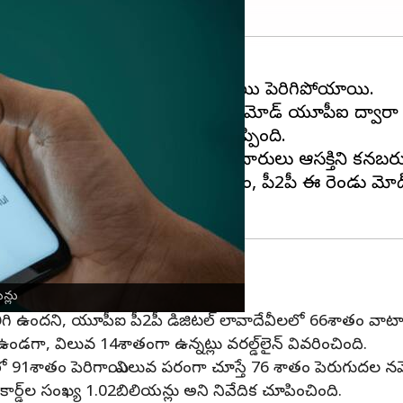
ా చెల్లింపులు
భారతదేశం
లో రికార్డుస్థాయిలో పెరిగిపోయాయి.
, మొబైల్, ప్రీపెయిడ్ కార్డ్‌ల వంటి చెల్లింపు మోడ్‌లో యూపీఐ 
ిన వరల్డ్‌లైన్ నివేదిక సోమవారం చెప్పింది.
 లావాదేవీలు చేయడానికి వినియోగదారులు ఆసక్తిని కనబరుస్తు
న్నట్లు వరల్డ్‌లైన్ చెప్పింది. పీ2ఎం, పీ2పీ ఈ రెండు మోడ
91శాతం పెరిగాయ్
న్లు
 ఉందని, యూపీఐ పీ2పీ డిజిటల్ లావాదేవీలలో 66శాతం వాటాను క
ం ఉండగా, విలువ 14శాతంగా ఉన్నట్లు వరల్డ్‌లైన్ వివరించింది.
 91శాతం పెరిగాయి. విలువ పరంగా చూస్తే 76 శాతం పెరుగుదల న
 కార్డ్‌ల సంఖ్య 1.02బిలియన్లు అని నివేదిక చూపించింది.