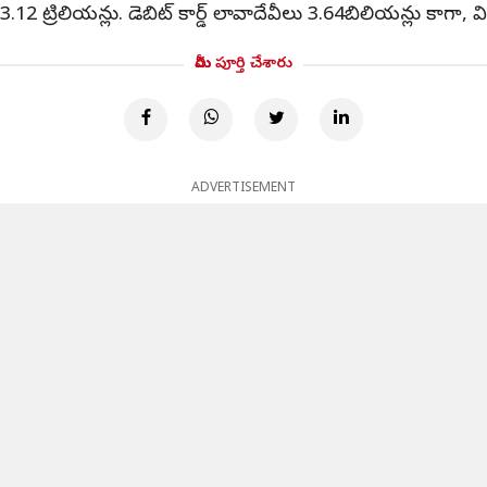
3.12 ట్రిలియన్లు. డెబిట్ కార్డ్ లావాదేవీలు 3.64బిలియన్లు కాగా, వ
మీరు పూర్తి చేశారు
ADVERTISEMENT