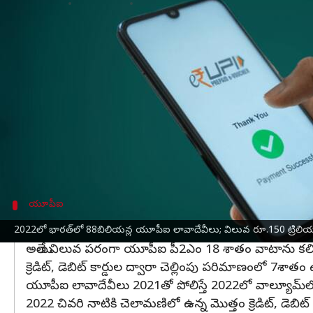
వ్రాసిన వారు
Apr 17, 2023
06:05 pm
Stalin
ఈ వార్తాకథనం ఏంటి
2022లో యూనిఫైడ్ పేమెంట్స్ ఇంటర్‌ఫేస్ (యూపీఐ) ద్వార
డెబిట్, క్రెడిట్ కార్డ్‌లు, ప్రీపెయిడ్ చెల్లింపు సాధనాలు
లావాదేవీలను జరిగినట్లు పేమెంట్ సేవల్లో గ్లోబల్ లీడర్ అయ
పర్సన్-టు-మర్చంట్ (పీ2ఎం), పర్సన్-టు-పర్సన్ (పీ2పీ)
ఇందులో పీ2ఎం 40శాతం, పీ2పీ 44శాతం మార్కెట్ వాటాతో ఉ
యూపీఐ
2021తో పోలిస్తే 2022లో యూపీఐ లావాదేవీలు 
2022లో భారత్‌లో 88బిలియన్ల యూపీఐ లావాదేవీలు; విలువ రూ.150 ట్రిలియ
అయితే విలువ పరంగా యూపీఐ పీ2ఎం 18 శాతం వాటాను కలిగి
క్రెడిట్, డెబిట్ కార్డుల ద్వారా చెల్లింపు పరిమాణంలో 7శాత
యూపీఐ లావాదేవీలు 2021తో పోలిస్తే 2022లో వాల్యూమ్‌లో
2022 చివరి నాటికి చెలామణిలో ఉన్న మొత్తం క్రెడిట్, డెబిట్