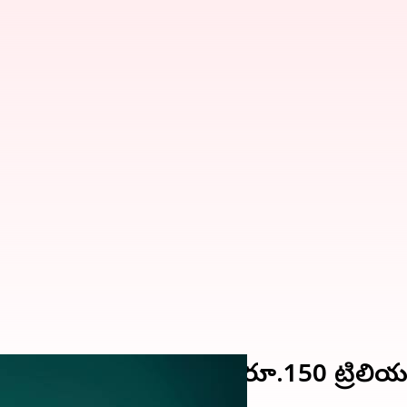
పీఐ లావాదేవీలు; విలువ రూ.150 ట్రిలియన