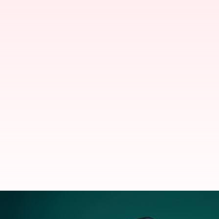
UPI: 2022లో భారత్‌లో 88బిలియన్ల యూ