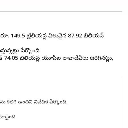
ద్వారా రూ. 149.5 ట్రిలియన్ల విలువైన 87.92 బిలియన్
న్నట్లు పేర్కొంది.
్‌లో 74.05 బిలియన్ల యూపీఐ లావాదేవీలు జరిగినట్లు,
లిగి ఉందని నివేదిక పేర్కొంది.
మోదైంది.