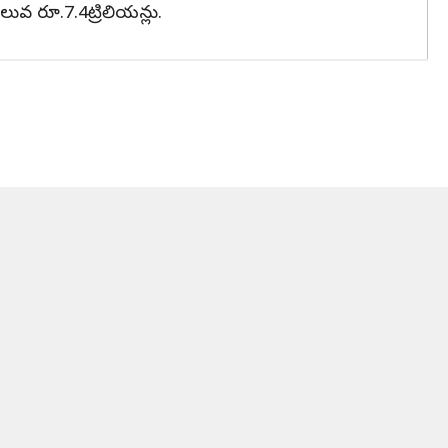
ిలువ రూ.7.4ట్రిలియన్లు.