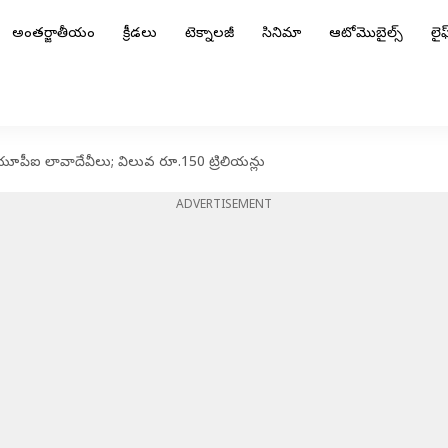
అంతర్జాతీయం
క్రీడలు
టెక్నాలజీ
సినిమా
ఆటోమొబైల్స్
లైఫ్
ూపీఐ లావాదేవీలు; విలువ రూ.150 ట్రిలియన్లు
ADVERTISEMENT