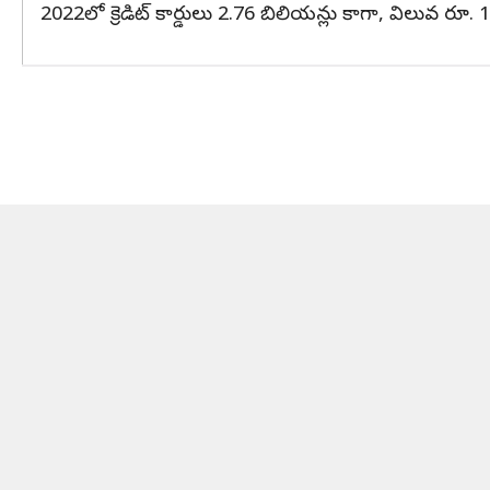
2022లో క్రెడిట్ కార్డులు 2.76 బిలియన్లు కాగా, విలువ రూ. 1