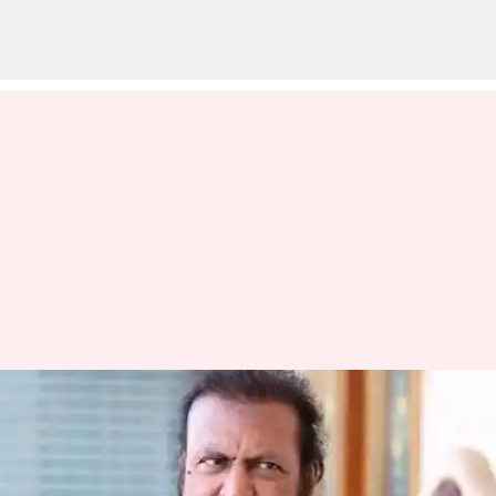
Mohan Babu: నటుడు మోహన్ బాబు
ఇంట్లో రూ.10 లక్షలు మాయం
వ్రాసిన వారు
Sep 25, 2024
11:01 am
Jayachandra Akuri