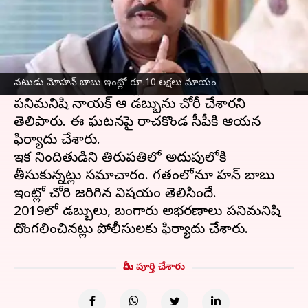
ఈ వార్తాకథనం ఏంటి
నటుడు మంచు మోహన్ బాబు ఇంట్లో దొంగతనం
జరిగింది. హైదరాబాద్ లోని జల్‌పల్లి నివాసంలో
నటుడు మోహన్ బాబు ఇంట్లో రూ.10 లక్షలు మాయం
రూ.10 లక్షలు పోయినట్లు ఆయన గుర్తించారు.
పనిమనిషి నాయక్ ఆ డబ్బును చోరీ చేశారని
తెలిపారు. ఈ ఘటనపై రాచకొండ సీపీకి ఆయన
ఫిర్యాదు చేశారు.
ఇక నిందితుడిని తిరుపతిలో అదుపులోకి
తీసుకున్నట్లు సమాచారం. గతంలోనూ మోహన్ బాబు
ఇంట్లో చోరి జరిగిన విషయం తెలిసిందే.
2019లో డబ్బులు, బంగారు అభరణాలు పనిమనిషి
మీరు పూర్తి చేశారు