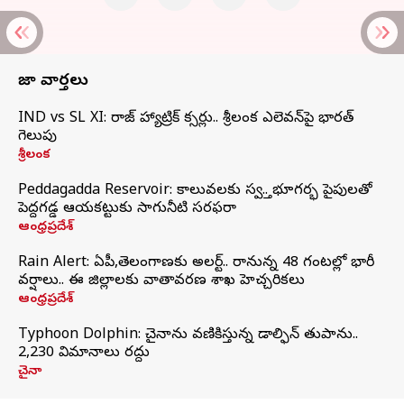
తాజా వార్తలు
IND vs SL XI: సిరాజ్‌ హ్యాట్రిక్‌ సిక్సర్లు.. శ్రీలంక ఎలెవన్‌పై భారత్‌
గెలుపు
శ్రీలంక
Peddagadda Reservoir: కాలువలకు స్వస్తి.. భూగర్భ పైపులతో
పెద్దగడ్డ ఆయకట్టుకు సాగునీటి సరఫరా
ఆంధ్రప్రదేశ్
Rain Alert: ఏపీ,తెలంగాణకు అలర్ట్.. రానున్న 48 గంటల్లో భారీ
వర్షాలు.. ఈ జిల్లాలకు వాతావరణ శాఖ హెచ్చరికలు
ఆంధ్రప్రదేశ్
Typhoon Dolphin: చైనాను వణికిస్తున్న డాల్ఫిన్‌ తుపాను..
2,230 విమానాలు రద్దు
చైనా