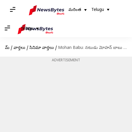
మరింత
Telugu
Telugu
హోమ్
/
వార్తలు
/
సినిమా వార్తలు
/
Mohan Babu: నటుడు మోహన్ బాబు ఇంట్లో రూ.10 లక్షలు మాయం
ADVERTISEMENT