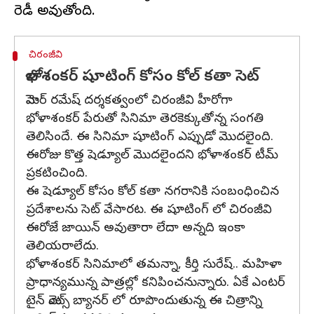
చిరంజీవి
భోళాశంకర్ షూటింగ్ కోసం కోల్ కతా సెట్
మెహెర్ రమేష్ దర్శకత్వంలో చిరంజీవి హీరోగా
భోళాశంకర్ పేరుతో సినిమా తెరకెక్కుతోన్న సంగతి
తెలిసిందే. ఈ సినిమా షూటింగ్ ఎప్పుడో మొదలైంది.
ఈరోజు కొత్త షెడ్యూల్ మొదలైందని భోళాశంకర్ టీమ్
ప్రకటించింది.
ఈ షెడ్యూల్ కోసం కోల్ కతా నగరానికి సంబంధించిన
ప్రదేశాలను సెట్ వేసారట. ఈ షూటింగ్ లో చిరంజీవి
ఈరోజే జాయిన్ అవుతారా లేదా అన్నది ఇంకా
తెలియరాలేదు.
భోళాశంకర్ సినిమాలో తమన్నా, కీర్తి సురేష్.. మహిళా
ప్రాధాన్యమున్న పాత్రల్లో కనిపించనున్నారు. ఏకే ఎంటర్
టైన్ మెంట్స్ బ్యానర్ లో రూపొందుతున్న ఈ చిత్రాన్ని