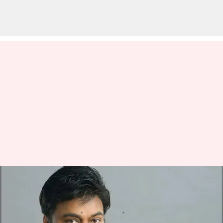
వాల్తేరు వీరయ్య థియేటర్లలో ఉండగానే
సెట్స్ పైకి వెళ్తున్న చిరంజీవి చిత్రం
వ్రాసిన వారు
Jan 18, 2023
09:57 am
Sriram Pranateja