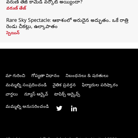
వరుణ్ తేజ్ కామెడీ వర్కౌట్ అయ్యిందా?
వరుణ్ తేజ్
Rare Sky Spectacle: ఆకాశంలో అరుదైన అద్భుతం.. ఒకే రాత్రి
రెండు చీకట్లు, ఉల్కాపాతం
స్పెయిన్
మా గురించి
గోప్యతా విధానం
నిబంధనలు & షరతులు
మమ్మల్ని సంప్రదించండి
నైతిక ప్రవర్తన
ఫిర్యాదుల పరిష్కారం
వార్తలు
న్యూస్ ఆర్కైవ్
టాపిక్స్ ఆర్కైవ్స్
మమ్మల్ని అనుసరించండి