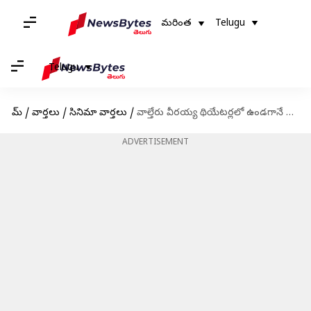
మరింత
Telugu
Telugu
హోమ్
/
వార్తలు
/
సినిమా వార్తలు
/
వాల్తేరు వీరయ్య థియేటర్లలో ఉండగానే సెట్స్ పైకి వెళ్తున్న చిరంజీవి చిత్రం
ADVERTISEMENT