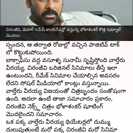
ఈ వార్తాకథనం ఏంటి
మెగాస్టార్ చిరంజీవి నుండి సంక్రాంతి కానుకగా వచ్చిన
వాల్తేరు వీరయ్య
చిత్రం ప్రేక్షకుల పాజిటివ్ స్పందనతో
చిరంజీవి, మెహెర్ రమేష్ కాంబినేషన్లో వస్తున్న భోళాశంకర్ కొత్త షెడ్యూల్
మొదలు
దూసుకుపోతుంది. మొదటిరోజు వచ్చిన మిశ్రమ
స్పందన, ఆ తర్వాత రోజుల్లో వచ్చిన పాజిటివ్ టాక్
లో కొట్టుకుపోయింది.
బాక్సాఫీసు వద్ద వసూళ్ళ సునామీ సృష్టిస్తోంది వాల్తేరు
వీరయ్య. చిరంజీవి ఒరిజినల్ సినిమాలు తీస్తే ఇలా
ఉంటుందని, రీమేక్ సినిమాల చేయాల్సిన అవసరం
లేదని సోషల్ మీడియాలో కామెంట్లు వస్తున్నాయి.
వాల్తేరు వీరయ్య విజయంతో చిత్రబృందం సంతోషంగా
ఉంది. అదలా ఉంటే తాజా సమాచారం ప్రకారం,
చిరంజీవి నెక్స్ట్ చిత్రం భోళాశంకర్ షూటింగ్
మొదలైందని సమాచారం.
ఒక పక్క వాల్తేరు వీరయ్య థియేటర్లలో దుమ్ము
దులుపుతుంటే మరో పక్క చిరంజీవి మరో సినిమా