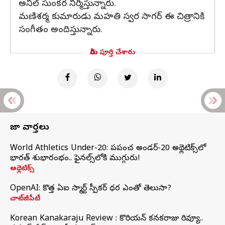
అనిల్ సుంకర నిర్మిస్తున్నారు.
మణిశర్మ కుమారుడు మహతి స్వర సాగర్ ఈ చిత్రానికి
సంగీతం అందిస్తున్నారు.
మీరు పూర్తి చేశారు
తాజా వార్తలు
World Athletics Under-20: ప్రపంచ అండర్-20 అథ్లెటిక్స్‌లో
భారత్‌ శుభారంభం.. ఫైనల్స్‌లోకి ముగ్గురు!
అథ్లెటిక్స్
OpenAI: కొత్త ఏఐ స్మార్ట్ స్పీకర్ ధర ఎంతో తెలుసా?
చాట్‌జీపీటీ
Korean Kanakaraju Review : కొరియన్ కనకరాజు రివ్యూ..