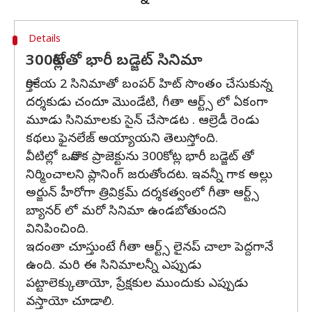
Details
300కోట్లతో భారీ బడ్జెట్ సినిమా
కార్తికేయ 2 సినిమాతో బంపర్ హిట్ సొంతం చేసుకున్న
దర్శకుడు చందూ మొండేటి, గీతా ఆర్ట్స్ లో ఏకంగా
మూడు సినిమాలకు సైన్ చేసాడట . ఆల్రెడీ రెండు
కథలు ఫైనలేజ్ అయ్యాయని తెలుస్తోంది.
వీటిల్లో ఒకానొక ప్రాజెక్టును 300కోట్ల భారీ బడ్జెట్ తో
నిర్మించాలని ప్లానింగ్ జరుతోందట. ఇవన్నీ గాక అల్లు
అర్జున్ హీరోగా త్రివిక్రమ్ దర్శకత్వంలో గీతా ఆర్ట్స్
బ్యానర్ లో మరో సినిమా ఉండబోతుందని
వినిపించింది.
ఇదంతా చూస్తుంటే గీతా ఆర్ట్స్ లైనప్ చాలా పెద్దగానే
ఉంది. మరి ఈ సినిమాలన్నీ ఎప్పుడు
పట్టాలెక్కుతాయో, ప్రేక్షకుల ముందుకు ఎప్పుడు
వస్తాయో చూడాలి.