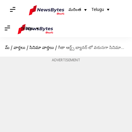
మరింత
Telugu
Telugu
హోమ్
/
వార్తలు
/
సినిమా వార్తలు
/
గీతా ఆర్ట్స్ బ్యానర్ లో వరుసగా సినిమాలు: కార్తికేయ 2 దర్శకుడితో 300కోట్ల సినిమా
ADVERTISEMENT