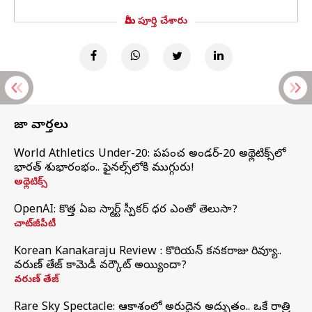
మీరు పూర్తి చేశారు
తాజా వార్తలు
World Athletics Under-20: ప్రపంచ అండర్-20 అథ్లెటిక్స్‌లో
భారత్‌ శుభారంభం.. ఫైనల్స్‌లోకి ముగ్గురు!
అథ్లెటిక్స్
OpenAI: కొత్త ఏఐ స్మార్ట్ స్పీకర్ ధర ఎంతో తెలుసా?
చాట్‌జీపీటీ
Korean Kanakaraju Review : కొరియన్ కనకరాజు రివ్యూ..
వరుణ్ తేజ్ కామెడీ వర్కౌట్ అయ్యిందా?
వరుణ్ తేజ్
Rare Sky Spectacle: ఆకాశంలో అరుదైన అద్భుతం.. ఒకే రాత్రి