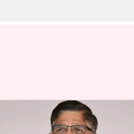
గీతా ఆర్ట్స్ బ్యానర్ లో వరుసగా
సినిమాలు: కార్తికేయ 2 దర్శకుడితో
300కోట్ల సినిమా