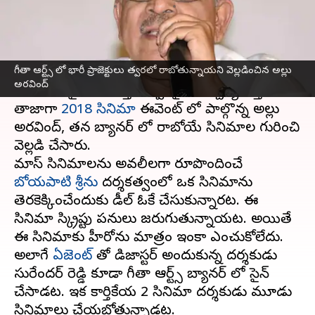
వ్రాసిన వారు
Jun 02, 2023
12:11 pm
Sriram Pranateja
ఈ వార్తాకథనం ఏంటి
గీతా ఆర్ట్స్ లో భారీ ప్రాజెక్టులు త్వరలో రాబోతున్నాయని వెల్లడించిన అల్లు
ప్రముఖ నిర్మాణ సంస్థ గీతా ఆర్ట్స్ బ్యానర్ లో తెరెకెక్కే
అరవింద్
సినిమాల లైనప్ చూస్తే ఎవ్వరికైనా ఆశ్చర్యమేస్తుంది.
తాజాగా
2018 సినిమా
ఈవెంట్ లో పాల్గొన్న అల్లు
అరవింద్, తన బ్యానర్ లో రాబోయే సినిమాల గురించి
వెల్లడి చేసారు.
మాస్ సినిమాలను అవలీలగా రూపొందించే
బోయపాటి శ్రీను
దర్శకత్వంలో ఒక సినిమాను
తెరకెక్కించేందుకు డీల్ ఓకే చేసుకున్నారట. ఈ
సినిమా స్క్రిప్టు పనులు జరుగుతున్నాయట. అయితే
ఈ సినిమాకు హీరోను మాత్రం ఇంకా ఎంచుకోలేదు.
అలాగే
ఏజెంట్
తో డిజాస్టర్ అందుకున్న దర్శకుడు
సురేందర్ రెడ్డి కూడా గీతా ఆర్ట్స్ బ్యానర్ లో సైన్
చేసాడట. ఇక కార్తికేయ 2 సినిమా దర్శకుడు మూడు