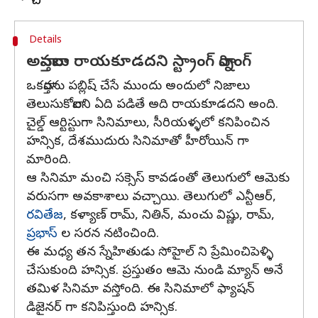
Details
అవాస్తవాలు రాయకూడదని స్ట్రాంగ్ వార్నింగ్
ఒకవార్తను పబ్లిష్ చేసే ముందు అందులో నిజాలు
తెలుసుకోవాలని ఏది పడితే అది రాయకూడదని అంది.
చైల్డ్ ఆర్టిస్టుగా సినిమాలు, సీరియళ్ళలో కనిపించిన
హన్సిక, దేశముదురు సినిమాతో హీరోయిన్ గా
మారింది.
ఆ సినిమా మంచి సక్సెస్ కావడంతో తెలుగులో ఆమెకు
వరుసగా అవకాశాలు వచ్చాయి. తెలుగులో ఎన్టీఆర్,
రవితేజ
, కళ్యాణ్ రామ్, నితిన్, మంచు విష్ణు, రామ్,
ప్రభాస్
ల సరన నటించింది.
ఈ మధ్య తన స్నేహితుడు సోహైల్ ని ప్రేమించిపెళ్ళి
చేసుకుంది హన్సిక. ప్రస్తుతం ఆమె నుండి మ్యాన్ అనే
తమిళ సినిమా వస్తోంది. ఈ సినిమాలో ఫ్యాషన్
డిజైనర్ గా కనిపిస్తుంది హన్సిక.