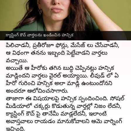
వ్రాసిన వారు
May 24, 2023
11:50 am
Sriram Pranateja
ఈ వార్తాకథనం ఏంటి
టాలీవుడ్
లో క్యాస్టింగ్ కౌచ్ పై హన్సిక
క్యాస్టింగ్ కౌచ్ వార్తలను ఖండించిన హన్సిక
విరుచుకుపడిందనీ, తననొక హీరో డేట్ కి రమ్మని
పిలిచాడనీ, ప్రతీరోజూ ఫోన్లు, మేసేజ్ లు చేసేవాడనీ,
ఆ విధంగా తనను ఇబ్బంది పెట్టేవాడని వార్తలు
వచ్చాయి.
అయితే ఆ హీరోకు తగిన బుద్ధి చెప్పినట్లు హన్సిక
మాట్లాడిందని వార్తలు వైరల్ అయ్యాయి. టాలీవుడ్ లో ఏ
హీరో గురించి హన్సిక అలా మాట్లాడి ఉంటుందోనని
అందరూ ఆలోచించసాగారు.
తాజాగా ఈ విషయాలపై హన్సిక స్పందించింది. సోషల్
మీడియాలో చక్కర్లు కొడుతున్న వార్తల్లో నిజం లేదనీ,
క్యాస్టింగ్ కౌచ్ పై తానేమీ మాట్లాడలేదనీ, ఇలాంటి
అవాస్తవాలు రాయడం మానుకోవాలని ఆమె వార్నింగ్