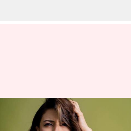
క్యాస్టింగ్ కౌచ్ పై నేనలా అనలేదంటున్న
హన్సిక; ఏది పడితే అది
రాయొద్దంటూ సీరియస్