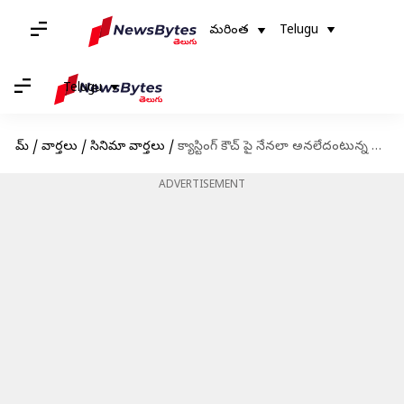
మరింత
Telugu
Telugu
హోమ్
/
వార్తలు
/
సినిమా వార్తలు
/
క్యాస్టింగ్ కౌచ్ పై నేనలా అనలేదంటున్న హన్సిక; ఏది పడితే అది రాయొద్దంటూ సీరియస్
ADVERTISEMENT