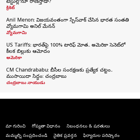
టెస్టుల్లోనూ రాణిస్తాడా?
క్రికెట్
Anil Menon: విజయవంతంగా స్పేస్‌వాక్‌ చేసిన భారత సంతతి
వ్యోమగామి అనిల్‌ మేనన్
వ్యోమగామి
US Tariffs: భారత్‌పై 100% టారిఫ్‌ మోత.. అమెరికా సెనెట్‌లో
కీలక బిల్లుకు ఆమోదం
అమెరికా
CM Chandrababu: బీసీల సంరక్షణకు ప్రత్యేక చట్టం..
ముసాయిదా సిద్ధం: చంద్రబాబు
చంద్రబాబు నాయుడు
మా గురించి
గోప్యతా విధానం
నిబంధనలు & షరతులు
మమ్మల్ని సంప్రదించండి
నైతిక ప్రవర్తన
ఫిర్యాదుల పరిష్కారం