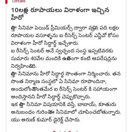
Details
10లక్షల రూపాయలు విరాళంగా ఇచ్చిన
హీరో
చిత్తా సినిమా పెయిడ్ ప్రీమియర్స్ ద్వారా వచ్చిన పది లక్షల
రూపాయల వసూళ్ళను ఐ రీసెర్చ్ సెంటర్ ఎన్జీవో కోసం
విరాళంగా హీరో సిద్ధార్థ్ ఇచ్చేశారు.
ఐ రీసెర్చ్ సెంటర్ అనే స్వచ్ఛంద సంస్థ ఇప్పటివరకు
సుమారు 40వేల మందికి ఉచితంగా కంటి ఆపరేషన్లను
నిర్వహించింది.
చిత్తా సినిమాను హీరో సిద్ధార్థ సొంతంగా నిర్మించారు. తన
సొంత నిర్మాణ సంస్థలో ఏ సినిమా రూపొందినా,
అందులోంచి కొంతమేర ఐ రీసెర్చ్ సెంటర్ కి సహాయంగా
అందిస్తానని హీరో సిద్ధార్థ్ చెప్పుకొచ్చారు.
ఇక చిత్తా సినిమా విషయానికి వస్తే, బాబాయ్, కూతురు
అనుబంధం గురించి ఈ సినిమాలో చూపించబోతున్నారు.
యు అరుణ్ కుమార్ డైరెక్ట్ చేసారు.