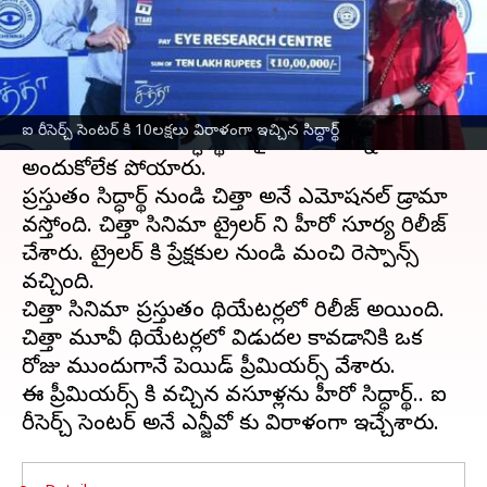
వ్రాసిన వారు
Sep 28, 2023
05:02 pm
Sriram Pranateja
ఈ వార్తాకథనం ఏంటి
కొన్ని రోజుల క్రితం
టక్కర్
సినిమా
తో ప్రేక్షకులను
ఐ రీసెర్చ్ సెంటర్ కి 10లక్షలు విరాళంగా ఇచ్చిన సిద్ధార్థ్
పలకరించిన హీరో సిద్ధార్థ్, సరైన విజయాన్ని
అందుకోలేక పోయారు.
ప్రస్తుతం సిద్ధార్థ్ నుండి చిత్తా అనే ఎమోషనల్ డ్రామా
వస్తోంది. చిత్తా సినిమా ట్రైలర్ ని హీరో సూర్య రిలీజ్
చేశారు. ట్రైలర్ కి ప్రేక్షకుల నుండి మంచి రెస్పాన్స్
వచ్చింది.
చిత్తా సినిమా ప్రస్తుతం థియేటర్లలో రిలీజ్ అయింది.
చిత్తా మూవీ థియేటర్లలో విడుదల కావడానికి ఒక
రోజు ముందుగానే పెయిడ్ ప్రీమియర్స్ వేశారు.
ఈ ప్రీమియర్స్ కి వచ్చిన వసూళ్లను హీరో సిద్ధార్థ్.. ఐ