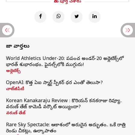
మీరు పూర్తి చేశారు
తాజా వార్తలు
World Athletics Under-20: ప్రపంచ అండర్-20 అథ్లెటిక్స్‌లో
భారత్‌ శుభారంభం.. ఫైనల్స్‌లోకి ముగ్గురు!
అథ్లెటిక్స్
OpenAI: కొత్త ఏఐ స్మార్ట్ స్పీకర్ ధర ఎంతో తెలుసా?
చాట్‌జీపీటీ
Korean Kanakaraju Review : కొరియన్ కనకరాజు రివ్యూ..
వరుణ్ తేజ్ కామెడీ వర్కౌట్ అయ్యిందా?
వరుణ్ తేజ్
Rare Sky Spectacle: ఆకాశంలో అరుదైన అద్భుతం.. ఒకే రాత్రి
రెండు చీకట్లు, ఉల్కాపాతం