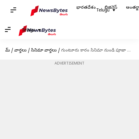
భారతదేశం
బిజినెస్
అంతర్
Telugu
Telugu
హోమ్
/
వార్తలు
/
సినిమా వార్తలు
/
గుంటూరు కారం సినిమా నుండి పూజా హెగ్డే బయటకు వచ్చేస్తోంది? కారణమేంటంటే?
ADVERTISEMENT