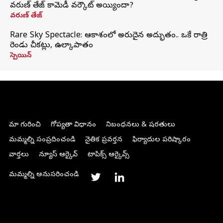
వరుణ్ తేజ్ కామెడీ వర్కౌట్ అయ్యిందా?
వరుణ్ తేజ్
Rare Sky Spectacle: ఆకాశంలో అరుదైన అద్భుతం.. ఒకే రాత్రి
రెండు చీకట్లు, ఉల్కాపాతం
స్పెయిన్
మా గురించి
గోప్యతా విధానం
నిబంధనలు & షరతులు
మమ్మల్ని సంప్రదించండి
నైతిక ప్రవర్తన
ఫిర్యాదుల పరిష్కారం
వార్తలు
న్యూస్ ఆర్కైవ్
టాపిక్స్ ఆర్కైవ్స్
మమ్మల్ని అనుసరించండి