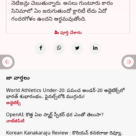
నెటిజన్లు చెబుతున్నారు. అసలు గుంటూరు కారం
సినిమాలో ఏం జరుగుతుందో క్లారిటీ లేదు ఏదో
గందరగోళం ఉందని అర్థమవుతోంది.
మీరు పూర్తి చేశారు
తాజా వార్తలు
World Athletics Under-20: ప్రపంచ అండర్-20 అథ్లెటిక్స్‌లో
భారత్‌ శుభారంభం.. ఫైనల్స్‌లోకి ముగ్గురు!
అథ్లెటిక్స్
OpenAI: కొత్త ఏఐ స్మార్ట్ స్పీకర్ ధర ఎంతో తెలుసా?
చాట్‌జీపీటీ
Korean Kanakaraju Review : కొరియన్ కనకరాజు రివ్యూ..