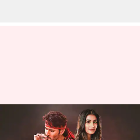
గుంటూరు కారం సినిమా నుండి పూజా
హెగ్డే బయటకు వచ్చేస్తోంది?
కారణమేంటంటే?