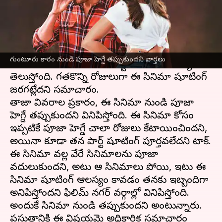
వ్రాసిన వారు
Jun 20, 2023
04:18 pm
Sriram Pranateja
ఈ వార్తాకథనం ఏంటి
మహేష్ బాబు
, త్రివిక్రమ్ కాంబినేషన్ లో రూపొందుతున్న
గుంటూరు కారం నుండి పూజా హెగ్డే తప్పుకుందని వార్తలు
గుంటూరు కారం
సినిమాకు కష్టాలు మొదలయ్యాయని
తెలుస్తోంది. గతకొన్ని రోజులుగా ఈ సినిమా షూటింగ్
జరగట్లేదని సమాచారం.
తాజా వివరాల ప్రకారం, ఈ సినిమా నుండి పూజా
హెగ్డే తప్పుకుందని వినిపిస్తోంది. ఈ సినిమా కోసం
ఇప్పటికే పూజా హెగ్డే చాలా రోజులు కేటాయించిందని,
అయినా కూడా తన పార్ట్ షూటింగ్ పూర్తవలేదని టాక్.
ఈ సినిమా వల్ల వేరే సినిమాలను పూజా
వదులుకుందని, అటు ఆ సినిమాలు పోయి, ఇటు ఈ
సినిమా షూటింగ్ ఆలస్యం కావడం తనకు ఇబ్బందిగా
అనిపిస్తోందని ఫిలిమ్ నగర్ వర్గాల్లో వినిపిస్తోంది.
అందుకే సినిమా నుండి తప్పుకుందని అంటున్నారు.
ప్రస్తుతానికి ఈ విషయమై అధికారిక సమాచారం