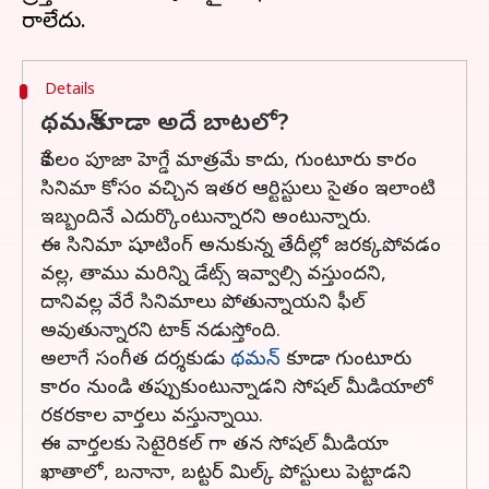
Details
థమన్ కూడా అదే బాటలో?
కేవలం పూజా హెగ్డే మాత్రమే కాదు, గుంటూరు కారం
సినిమా కోసం వచ్చిన ఇతర ఆర్టిస్టులు సైతం ఇలాంటి
ఇబ్బందినే ఎదుర్కొంటున్నారని అంటున్నారు.
ఈ సినిమా షూటింగ్ అనుకున్న తేదీల్లో జరక్కపోవడం
వల్ల, తాము మరిన్ని డేట్స్ ఇవ్వాల్సి వస్తుందని,
దానివల్ల వేరే సినిమాలు పోతున్నాయని ఫీల్
అవుతున్నారని టాక్ నడుస్తోంది.
అలాగే సంగీత దర్శకుడు
థమన్
కూడా గుంటూరు
కారం నుండి తప్పుకుంటున్నాడని సోషల్ మీడియాలో
రకరకాల వార్తలు వస్తున్నాయి.
ఈ వార్తలకు సెటైరికల్ గా తన సోషల్ మీడియా
ఖాతాలో, బనానా, బట్టర్ మిల్క్ పోస్టులు పెట్టాడని