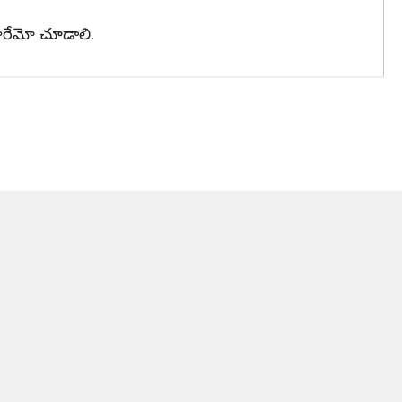
తారేమో చూడాలి.