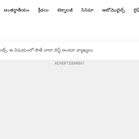
అంతర్జాతీయం
క్రీడలు
టెక్నాలజీ
సినిమా
ఆటోమొబైల్స్
లైఫ్
ామెంట్స్, ఆ విషయంలో సౌత్ చాలా బెస్ట్ అంటూ వ్యాఖ్యలు
ADVERTISEMENT