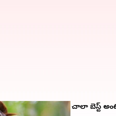
ామెంట్స్, ఆ విషయంలో సౌత్ చాలా బెస్ట్ అ