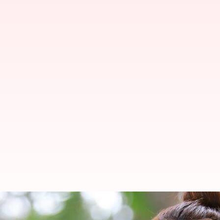
బాలీవుడ్ పై కాజల్ అగర్వాల్ బోల్డ్ క