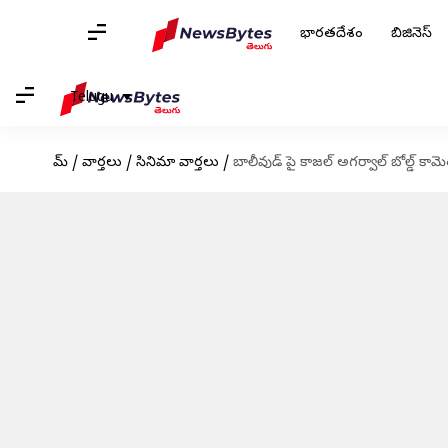
భారతదేశం
బిజినెస్
Telugu
హోమ్
/
వార్తలు
/
సినిమా వార్తలు
/
బాలీవుడ్ పై కాజల్ అగర్వాల్ బోల్డ్ క