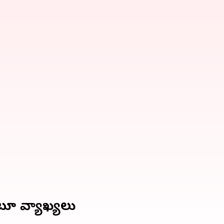
ంటూ వ్యాఖ్యలు