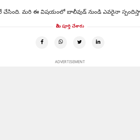
లే చేసింది. మరి ఈ విషయంలో బాలీవుడ్ నుండి ఎవరైనా స్పందిస్
మీరు పూర్తి చేశారు
ADVERTISEMENT