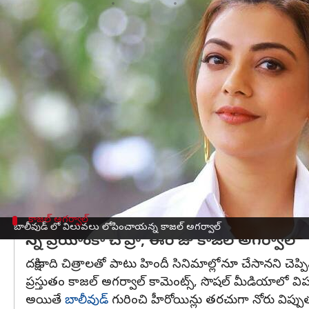
వ్రాసిన వారు
Mar 31, 2023
12:37 pm
Sriram Pranateja
ఈ వార్తాకథనం ఏంటి
కాజల్ అగర్వాల్ బాలీవుడ్ సినిమాపై బోల్డ్ కామెంట్ చేసింద
నిర్మొహమాటంగా చెప్పింది.
దక్షిణాది సినిమా ఇండస్ట్రీ వారు టాలెంట్ ఉన్న ఎవ్వరిన
తను ముంబైలో పుట్టాననీ, ముంబైలోనే పెరిగాననీ, కాకపో
కాజల్ అంది.
దక్షిణాదిలో గొప్ప గొప్ప టెక్నీషియన్స్ ఉన్నారని, త
కాజల్ అగర్వాల్
బాలీవుడ్ లో విలువలు లోపించాయన్న కాజల్ అగర్వాల్
నిన్న ప్రియాంకా చోప్రా, ఈరోజు కాజల్ అగర్వాల్
దక్షిణాది చిత్రాలతో పాటు హిందీ సినిమాల్లోనూ చేసానని చెప్ప
ప్రస్తుతం కాజల్ అగర్వాల్ కామెంట్స్, సొషల్ మీడియాలో విపర
అయితే
బాలీవుడ్
గురించి హీరోయిన్లు తరచుగా నోరు విప్పు