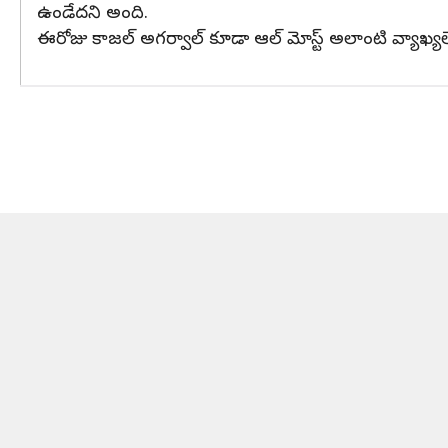
ఉండేదని అంది.
ఈరోజు కాజల్ అగర్వాల్ కూడా ఆల్ మోస్ట్ అలాంటి వ్యాఖ్య