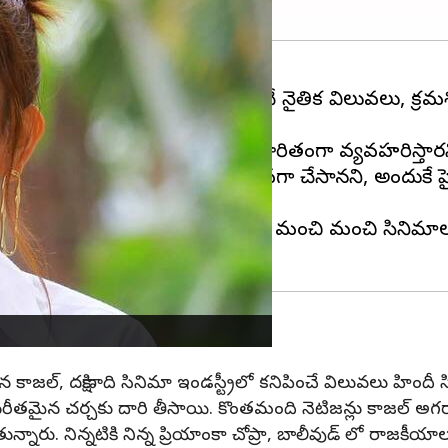
ి. దక్షిణాది సినిమా ఇండస్ట్రీలో కనిపించే నైతిక విలువలు, క
ైనా యాక్సెప్ట్ చేస్తారనీ, చాలా స్నేహపూరితంగా వ్యవహరిస్త
తే తెలుగు, తమిళం సినిమాలే ఎక్కువగా చేసానని, అందుకే హ
ెలుగు, తమిళం, కన్నడ, మళయాలం నుండి మంచి మంచి సినిమాల
ిన కాజల్, దక్షిణాది సినిమా ఇండస్ట్రీలో కనిపించే విలువలు హిందీ 
ీతమైన చర్చకు దారి తీసాయి. కొంతమంది నెటిజన్లు కాజల్ అగర్వాల్ ప
తున్నారు. నిన్నటికి నిన్న ప్రియాంకా చోప్రా, బాలీవుడ్ లో రాజ