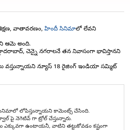
్రమశిక్షణ, వాతావరణం,
హిందీ సినిమా
లో లేవని
ారని ఆమె అంది.
ైదరాబాద్, చెన్నై నగరాలనే తన నివాసంగా భావిస్తానని
ు వస్తున్నాయని న్యూస్ 18 రైజింగ్ ఇండియా సమ్మిట్
సినిమాలో లోపిస్తున్నాయని కామెంట్స్ చేసింది.
ై నెగెటివ్ గా ట్రోల్ చేస్తున్నారు.
కీయాలు ఎక్కువగా ఉంటాయనీ, వాటిని తట్టుకోవడం కష్టంగా