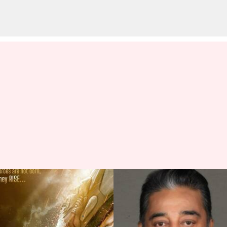
ప్రాజెక్ట్ కె ప్లానింగ్ అదుర్స్: విలన్ గా కమల్
హాసన్?
వ్రాసిన వారు
May 31, 2023
01:00 pm
Sriram Pranateja