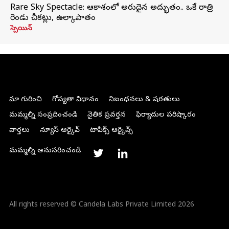
Rare Sky Spectacle: ఆకాశంలో అరుదైన అద్భుతం.. ఒకే రాత్రి
రెండు చీకట్లు, ఉల్కాపాతం
స్పెయిన్
మా గురించి
గోప్యతా విధానం
నిబంధనలు & షరతులు
మమ్మల్ని సంప్రదించండి
నైతిక ప్రవర్తన
ఫిర్యాదుల పరిష్కారం
వార్తలు
న్యూస్ ఆర్కైవ్
టాపిక్స్ ఆర్కైవ్స్
మమ్మల్ని అనుసరించండి
All rights reserved © Candela Labs Private Limited 2026