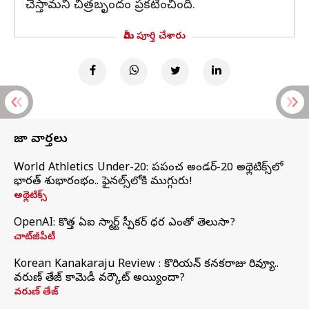
చేస్తామని చిత్రబృందం ప్రకటించింది.
మీరు పూర్తి చేశారు
తాజా వార్తలు
World Athletics Under-20: ప్రపంచ అండర్-20 అథ్లెటిక్స్‌లో
భారత్‌ శుభారంభం.. ఫైనల్స్‌లోకి ముగ్గురు!
అథ్లెటిక్స్
OpenAI: కొత్త ఏఐ స్మార్ట్ స్పీకర్ ధర ఎంతో తెలుసా?
చాట్‌జీపీటీ
Korean Kanakaraju Review : కొరియన్ కనకరాజు రివ్యూ..
వరుణ్ తేజ్ కామెడీ వర్కౌట్ అయ్యిందా?
వరుణ్ తేజ్