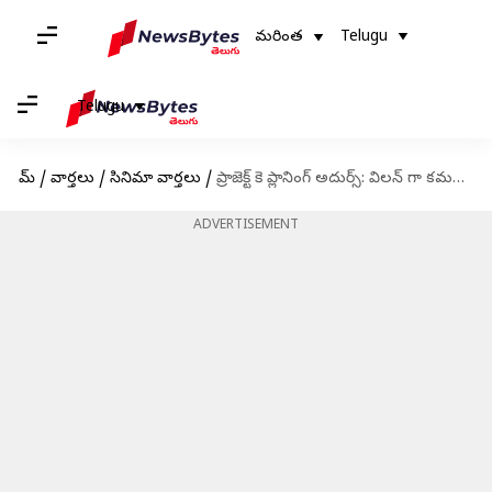
మరింత
Telugu
Telugu
హోమ్
/
వార్తలు
/
సినిమా వార్తలు
/
ప్రాజెక్ట్ కె ప్లానింగ్ అదుర్స్: విలన్ గా కమల్ హాసన్?
ADVERTISEMENT