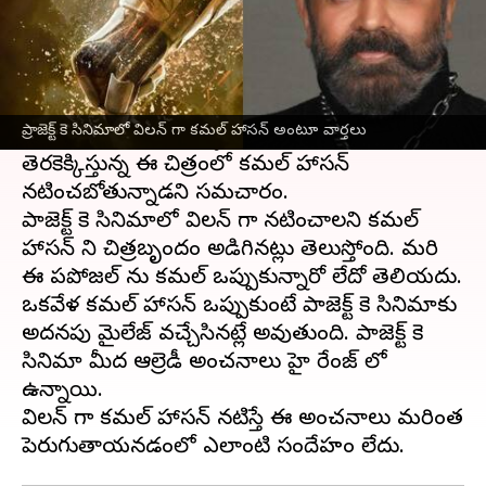
ఈ వార్తాకథనం ఏంటి
ప్రభాస్
, దీపికా పదుకునే హీరోహీరోయిన్లుగా నటిస్తున్న
ప్రాజెక్ట్ కె
చిత్రం గురించి ఆసక్తికరమైన వార్త బయటకు
ప్రాజెక్ట్ కె సినిమాలో విలన్ గా కమల్ హాసన్ అంటూ వార్తలు
వచ్చింది. మహానటి దర్శకుడు నాగ్ అశ్విన్
తెరకెక్కిస్తున్న ఈ చిత్రంలో కమల్ హాసన్
నటించబోతున్నాడని సమచారం.
ప్రాజెక్ట్ కె సినిమాలో విలన్ గా నటించాలని కమల్
హాసన్ ని చిత్రబృందం అడిగినట్లు తెలుస్తోంది. మరి
ఈ ప్రపోజల్ ను కమల్ ఒప్పుకున్నారో లేదో తెలియదు.
ఒకవేళ కమల్ హాసన్ ఒప్పుకుంటే ప్రాజెక్ట్ కె సినిమాకు
అదనపు మైలేజ్ వచ్చేసినట్లే అవుతుంది. ప్రాజెక్ట్ కె
సినిమా మీద ఆల్రెడీ అంచనాలు హై రేంజ్ లో
ఉన్నాయి.
విలన్ గా కమల్ హాసన్ నటిస్తే ఈ అంచనాలు మరింత