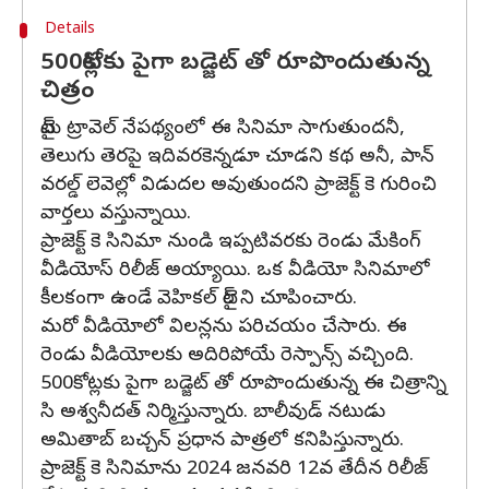
Details
500కోట్లకు పైగా బడ్జెట్ తో రూపొందుతున్న
చిత్రం
టైమ్ ట్రావెల్ నేపథ్యంలో ఈ సినిమా సాగుతుందనీ,
తెలుగు తెరపై ఇదివరకెన్నడూ చూడని కథ అనీ, పాన్
వరల్డ్ లెవెల్లో విడుదల అవుతుందని ప్రాజెక్ట్ కె గురించి
వార్తలు వస్తున్నాయి.
ప్రాజెక్ట్ కె సినిమా నుండి ఇప్పటివరకు రెండు మేకింగ్
వీడియోస్ రిలీజ్ అయ్యాయి. ఒక వీడియో సినిమాలో
కీలకంగా ఉండే వెహికల్ టైర్ ని చూపించారు.
మరో వీడియోలో విలన్లను పరిచయం చేసారు. ఈ
రెండు వీడియోలకు అదిరిపోయే రెస్పాన్స్ వచ్చింది.
500కోట్లకు పైగా బడ్జెట్ తో రూపొందుతున్న ఈ చిత్రాన్ని
సి అశ్వనీదత్ నిర్మిస్తున్నారు. బాలీవుడ్ నటుడు
అమితాబ్ బచ్చన్ ప్రధాన పాత్రలో కనిపిస్తున్నారు.
ప్రాజెక్ట్ కె సినిమాను 2024 జనవరి 12వ తేదీన రిలీజ్