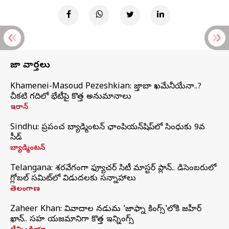
తాజా వార్తలు
Khamenei-Masoud Pezeshkian: మొజ్తాబా ఖమేనీయేనా..?
చీకటి గదిలో భేటీపై కొత్త అనుమానాలు
ఇరాన్
Sindhu: ప్రపంచ బ్యాడ్మింటన్‌ ఛాంపియన్‌షిప్‌లో సింధుకు 9వ
సీడ్
బ్యాడ్మింటన్
Telangana: శరవేగంగా ఫ్యూచర్ సిటీ మాస్టర్ ప్లాన్.. డిసెంబరులో
గ్లోబల్‌ సమిట్‌లో విడుదలకు సన్నాహాలు
తెలంగాణ
Zaheer Khan: వివాదాల నడుమ 'జాఫ్నా కింగ్స్'లోకి జహీర్
ఖాన్.. సహ యజమానిగా కొత్త ఇన్నింగ్స్