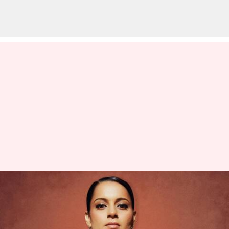
Kangana Ranaut: 'హోప్ లెస్ ప్లేస్' ..
బాలీవుడ్‌పై కంగనా రనౌత్ షాకింగ్
కామెంట్స్..