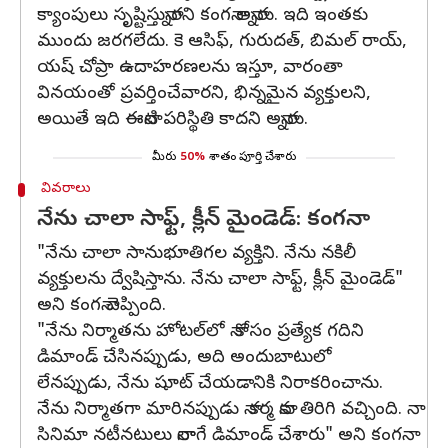
క్యాంపులు సృష్టిస్తున్నారని కంగనా అన్నారు. ఇది ఇంతకు
ముందు జరగలేదు. కె ఆసిఫ్, గురుదత్, బిమల్ రాయ్,
యష్ చోప్రా ఉదాహరణలను ఇస్తూ, వారంతా
వినయంతో ప్రవర్తించేవారని, భిన్నమైన వ్యక్తులని,
అయితే ఇది ఈనాటి పరిస్థితి కాదని అన్నారు.
మీరు
50%
శాతం పూర్తి చేశారు
వివరాలు
నేను చాలా సాఫ్ట్, క్లీన్ మైండెడ్: కంగనా
"నేను చాలా సానుభూతిగల వ్యక్తిని. నేను నకిలీ
వ్యక్తులను ద్వేషిస్తాను. నేను చాలా సాఫ్ట్, క్లీన్ మైండెడ్"
అని కంగనా చెప్పింది.
"నేను నిర్మాతను హోటల్‌లో నా కోసం ప్రత్యేక గదిని
డిమాండ్ చేసినప్పుడు, అది అందుబాటులో
లేనప్పుడు, నేను షూట్ చేయడానికి నిరాకరించాను.
నేను నిర్మాతగా మారినప్పుడు నా కర్మ నాకు తిరిగి వచ్చింది. నా
సినిమా నటీనటులు నాలాగే డిమాండ్ చేశారు" అని కంగనా