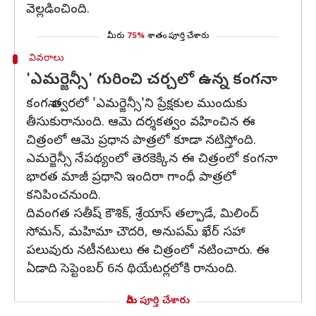
వెల్లడించింది.
మీరు
75%
శాతం పూర్తి చేశారు
వివరాలు
'ఎమర్జెన్సీ' గురించి చర్చలో ఉన్న కంగనా
కంగనా త్వరలో 'ఎమర్జెన్సీ'ని ప్రేక్షకుల ముందుకు
తీసుకురానుంది. ఆమె దర్శకత్వం వహించిన ఈ
చిత్రంలో ఆమె ప్రధాన పాత్రలో కూడా నటిస్తోంది.
ఎమర్జెన్సీ నేపథ్యంలో తెరకెక్కిన ఈ చిత్రంలో కంగనా
భారత మాజీ ప్రధాని ఇందిరా గాంధీ పాత్రలో
కనిపించనుంది.
దివంగత సతీష్ కౌశిక్, శ్రేయాస్ తల్పాడే, మిలింద్
సోమన్, మహిమా చౌదరి, అనుపమ్ ఖేర్ సహా
పలువురు నటీనటులు ఈ చిత్రంలో నటించారు. ఈ
ఏడాది సెప్టెంబర్ 6న థియేటర్లలోకి రానుంది.
మీరు పూర్తి చేశారు