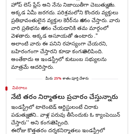
హోప్ లెస్ ప్లేస్ అని నేను నిజాయితీగా చెబుతున్నాను.
అక్కడ ఏమీ జరగదు. పరిశ్రమలోని కొందరు వ్యక్తులు
ప్రతిభావంతులైన వ్యక్తుల కెరీర్‌ను నాశనం చేస్తారు. వారు
వారి ప్రతిభను నాశనం చేయడానికి తమ మార్గంలో
వెళతారు. అక్కడ అసూయతో ఉంటారు ."
అలాంటి వారు ఈ పనిని రహస్యంగా చేయరని,
బహిరంగంగా చేస్తారని కూడా కంగనా తెలిపింది.
అంతేకాదు ఆ ఇండస్ట్రీలో కుటుంబ సభ్యులను
మాత్రమే ఆదరిస్తారు.
మీరు
25%
శాతం పూర్తి చేశారు
వివరాలు
నేటి తరం నిర్మాతలు ప్రచారం చేస్తున్నారు
ఇండస్ట్రీలో టాలెంటెడ్ ఆర్టిస్టులంటే చిరాకు
పడుతున్నారని.. వాళ్ల పరువు తీసేందుకు ఓ క్యాంపెయిన్
చేస్తారు'' అని కంగనా చెప్పింది.
ఈరోజు కొత్తతరం దర్శకనిర్మాతలు ఇండస్ట్రీలో