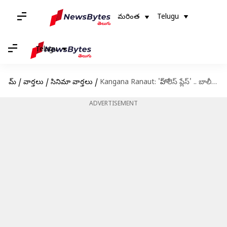
మరింత
Telugu
Telugu
హోమ్
/
వార్తలు
/
సినిమా వార్తలు
/
Kangana Ranaut: 'హోప్ లెస్ ప్లేస్' .. బాలీవుడ్‌పై కంగనా రనౌత్ షాకింగ్ కామెంట్స్..
ADVERTISEMENT