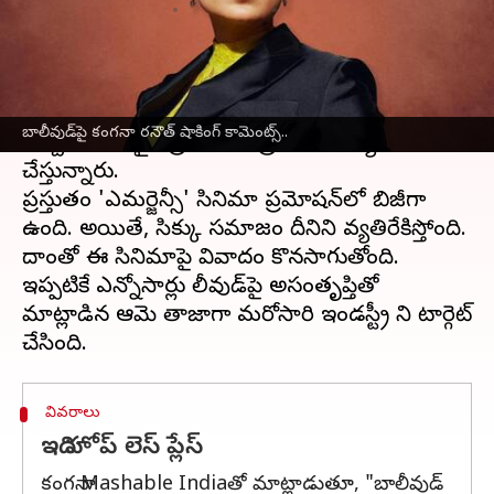
వ్రాసిన వారు
Aug 28, 2024
12:40 pm
Sirish Praharaju
ఈ వార్తాకథనం ఏంటి
బాలీవుడ్
ఫైర్ బ్రాండ్ కంగనా రనౌత్.. రాజకీయాల్లోకి
బాలీవుడ్‌పై కంగనా రనౌత్ షాకింగ్ కామెంట్స్..
వచ్చినా తన ఫైర్ బ్రాండ్‌ను మాత్రం కంటిన్యూ
చేస్తున్నారు.
ప్రస్తుతం 'ఎమర్జెన్సీ' సినిమా ప్రమోషన్‌లో బిజీగా
ఉంది. అయితే, సిక్కు సమాజం దీనిని వ్యతిరేకిస్తోంది.
దాంతో ఈ సినిమాపై వివాదం కొనసాగుతోంది.
ఇప్పటికే ఎన్నోసార్లు బాలీవుడ్‌పై అసంతృప్తితో
మాట్లాడిన ఆమె తాజాగా మరోసారి ఇండస్ట్రీ ని టార్గెట్
వివరాలు
ఇది హోప్ లెస్ ప్లేస్
కంగనా Mashable Indiaతో మాట్లాడుతూ, "బాలీవుడ్