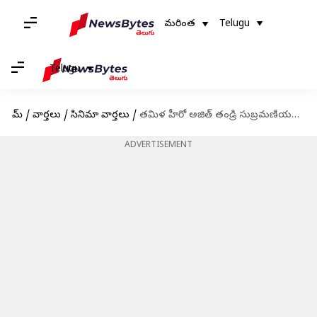
మరింత
Telugu
Telugu
హోమ్
/
వార్తలు
/
సినిమా వార్తలు
/
తమిళ హీరో అజిత్ తండ్రి సుబ్రమణియన్ కన్నుమూత
ADVERTISEMENT