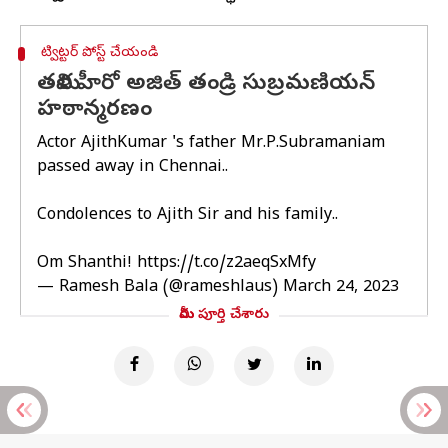
ట్విట్టర్ పోస్ట్ చేయండి
తమిళ హీరో అజిత్ తండ్రి సుబ్రమణియన్
హఠాన్మరణం
Actor AjithKumar 's father Mr.P.Subramaniam
passed away in Chennai..
Condolences to Ajith Sir and his family..
Om Shanthi!
https://t.co/z2aeqSxMfy
— Ramesh Bala (@rameshlaus)
March 24, 2023
మీరు పూర్తి చేశారు