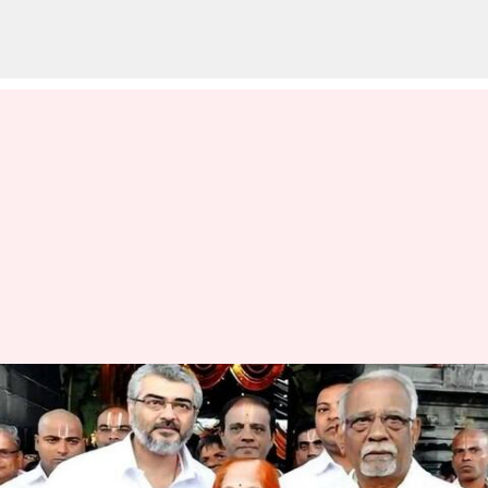
తమిళ హీరో అజిత్ తండ్రి
సుబ్రమణియన్ కన్నుమూత
వ్రాసిన వారు
Mar 24, 2023
10:22 am
Sriram Pranateja