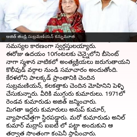
ఈ వార్తాకథనం ఏంటి
కోలీవుడ్ హీరో అజిత్ ఇంట విషాదం నెలకొంది. తండ్రి పి.
సుబ్రమణియన్ ఈరోజు ఉదయం హఠాత్తుగా
అజిత్ తండ్రి సుబ్రమణియన్ కన్నుమూత
కన్నుమూసారు. 86ఏళ్ల వయసులో అనారోగ్య
సమస్యల కారణంగా స్వర్గస్తులయ్యారు.
ఈరోజు ఉదయం 10గంటలకు చెన్నైలోని బీసెంట్
నాగా స్మశాన వాటికలో అంత్యక్రియలు జరుగుతాయని
కొలీవుడ్ వర్గాల నుండి సమాచారం అందుతోంది.
కేరళలోని పాలక్కడ్ ప్రాంతానికి చెందిన
సుబ్రమణియన్, కలకత్తాకు చెందిన మోహినిని పెళ్ళి
చేసుకున్నారు. వీరికి ముగ్గురు కుమారులు. 1971లో
రెండవ కుమారుడు అజిత్ జన్మించారు.
మిగతా ఇద్దరు కుమారులు అనుప్ కుమార్,
వ్యాపారవేత్తగా స్థిరపడ్డారు. మరో కుమారుడు అనిల్
కుమార్ మద్రాస్ ఐఐటీ లో పట్టా అందుకుని ఆ