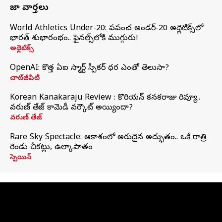
తాజా వార్తలు
World Athletics Under-20: ప్రపంచ అండర్-20 అథ్లెటిక్స్‌లో
భారత్‌ శుభారంభం.. ఫైనల్స్‌లోకి ముగ్గురు!
అథ్లెటిక్స్
OpenAI: కొత్త ఏఐ స్మార్ట్ స్పీకర్ ధర ఎంతో తెలుసా?
చాట్‌జీపీటీ
Korean Kanakaraju Review : కొరియన్ కనకరాజు రివ్యూ..
వరుణ్ తేజ్ కామెడీ వర్కౌట్ అయ్యిందా?
వరుణ్ తేజ్
Rare Sky Spectacle: ఆకాశంలో అరుదైన అద్భుతం.. ఒకే రాత్రి
రెండు చీకట్లు, ఉల్కాపాతం
స్పెయిన్